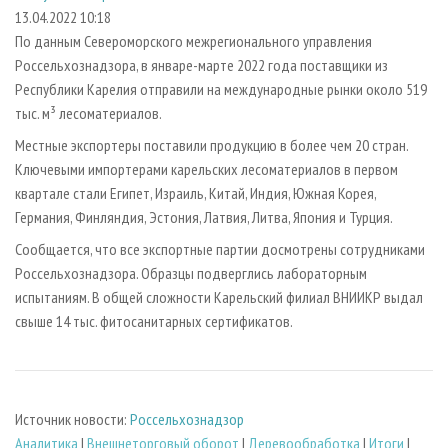
СУШКА ДРЕВЕСИНЫ
ПЕРСОНЫ
КОНТАКТЫ
РЕКЛАМА
13.04.2022 10:18
По данным Североморского межрегионального управления
ПРОИЗВОДСТВО ДРЕВЕСНЫХ ПЛИТ
МОБИЛЬНЫЕ ВЫСТАВКИ
РЕКЛАМА НА САЙТЕ
Россельхознадзора, в январе-марте 2022 года поставщики из
ДЕРЕВЯННОЕ ДОМОСТРОЕНИЕ
ОФИЦИАЛЬНЫЕ ДЕЛЕГАЦИИ
Республики Карелия отправили на международные рынки около 519
ПРОИЗВОДСТВО МЕБЕЛИ
тыс. м³ лесоматериалов.
ПРИОРИТЕТНЫЕ ИНВЕСТПРОЕКТЫ
БИОЭНЕРГЕТИКА
Местные экспортеры поставили продукцию в более чем 20 стран.
RUSSIAN FORESTRY REVIEW
Ключевыми импортерами карельских лесоматериалов в первом
ЦБП
ГАЗЕТА ЛЕСПРОМФОРУМ
квартале стали Египет, Израиль, Китай, Индия, Южная Корея,
ИНСТРУМЕНТ И МАТЕРИАЛЫ
БИБЛИОТЕКА СПЕЦИАЛИСТА
Германия, Финляндия, Эстония, Латвия, Литва, Япония и Турция.
Сообщается, что все экспортные партии досмотрены сотрудниками
Россельхознадзора. Образцы подверглись лабораторным
испытаниям. В общей сложности Карельский филиал ВНИИКР выдал
свыше 14 тыс. фитосанитарных сертификатов.
Источник новости:
Россельхознадзор
Аналитика
|
Внешнеторговый оборот
|
Деревообработка
|
Итоги
|