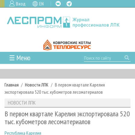
Вход
EN
☰ Меню
ГЛАВНАЯ
РУБРИКИ И ТЕМЫ
Главная
Новости ЛПК
В первом квартале Карелия
РУБРИКИ ЖУРНАЛА
НОВОСТИ
экспортировала 520 тыс. кубометров лесоматериалов
ЛЕСНОЕ ХОЗЯЙСТВО
КАЛЕНДАРЬ СОБЫТИЙ
ПРОЕКТЫ ЛПИ
НОВОСТИ ЛПК
ЛЕСОЗАГОТОВКА
НОВОСТИ ЛПК
АНАЛИТИКА
АРХИВ
В первом квартале Карелия экспортировала 520
ЛЕСОПИЛЕНИЕ
НОВОСТИ ЖУРНАЛА
ПРЕДПРИЯТИЯ ЛПК
АРХИВ ЖУРНАЛОВ
тыс. кубометров лесоматериалов
О ЖУРНАЛЕ
ДЕРЕВООБРАБОТКА
НОВОСТИ КОМПАНИЙ
ЛЕСНЫЕ РЕГИОНЫ РОССИИ
СТАТЬИ
ПОДПИСКА
РЕКЛАМОДАТЕЛЯМ
Республика Карелия