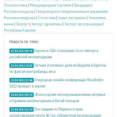
Лесозаготовка
|
Международная торговля
|
Продукция
|
Россельхознадзор
|
Североморское межрегиональное управление
Россельхознадзора
|
Статистика
|
Сырье, материалы
|
Экономика,
рынок
|
Экспорт
|
Экспорт древесины
|
Экспорт лесопродукции
|
Республика Карелия
Новости по теме:
Европа и США отказываются от импорта
13.04.2022 09:19
российской лесопродукции
Четыре уголовных дела возбудили в Бурятии
12.04.2022 13:03
по фактам контрабанды леса
Очередная онлайн-конференция Woodindex
12.04.2022 12:46
2022 пройдет в апреле
«Вологодские лесопромышленники» впервые
14.04.2022 09:12
отправили пиломатериалы в Китай поездом
Поставщики из Пермского края
15.04.2022 11:54
экспортировали почти 46 тыс. кубометров лесопродукции