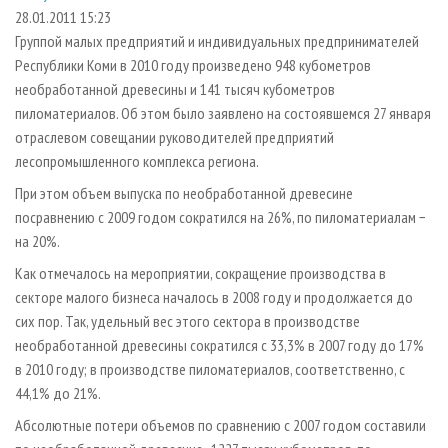
СУШКА ДРЕВЕСИНЫ
ПЕРСОНЫ
КОНТАКТЫ
РЕКЛАМА
28.01.2011 15:23
Группой малых предприятий и индивидуальных предпринимателей
ПРОИЗВОДСТВО ДРЕВЕСНЫХ ПЛИТ
МОБИЛЬНЫЕ ВЫСТАВКИ
РЕКЛАМА НА САЙТЕ
Республики Коми в 2010 году произведено 948 кубометров
ДЕРЕВЯННОЕ ДОМОСТРОЕНИЕ
ОФИЦИАЛЬНЫЕ ДЕЛЕГАЦИИ
необработанной древесины и 141 тысяч кубометров
ПРОИЗВОДСТВО МЕБЕЛИ
пиломатериалов. Об этом было заявлено на состоявшемся 27 января
ПРИОРИТЕТНЫЕ ИНВЕСТПРОЕКТЫ
отраслевом совещании руководителей предприятий
БИОЭНЕРГЕТИКА
RUSSIAN FORESTRY REVIEW
лесопромышленного комплекса региона.
ЦБП
ГАЗЕТА ЛЕСПРОМФОРУМ
При этом объем выпуска по необработанной древесине
ИНСТРУМЕНТ И МАТЕРИАЛЫ
БИБЛИОТЕКА СПЕЦИАЛИСТА
посравнению с 2009 годом сократился на 26%, по пиломатериалам −
на 20%.
Как отмечалось на мероприятии, сокращение производства в
секторе малого бизнеса началось в 2008 году и продолжается до
сих пор. Так, удельный вес этого сектора в производстве
необработанной древесины сократился с 33,3% в 2007 году до 17%
в 2010 году; в производстве пиломатериалов, соответственно, с
44,1% до 21%.
Абсолютные потери объемов по сравнению с 2007 годом составили