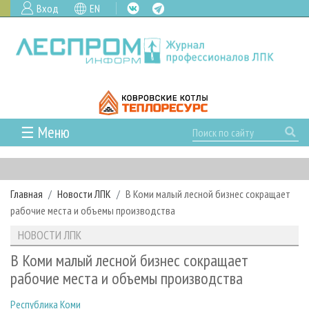
Вход
EN
☰ Меню
ГЛАВНАЯ
РУБРИКИ И ТЕМЫ
Главная
Новости ЛПК
В Коми малый лесной бизнес сокращает
РУБРИКИ ЖУРНАЛА
НОВОСТИ
рабочие места и объемы производства
ЛЕСНОЕ ХОЗЯЙСТВО
КАЛЕНДАРЬ СОБЫТИЙ
ПРОЕКТЫ ЛПИ
НОВОСТИ ЛПК
ЛЕСОЗАГОТОВКА
НОВОСТИ ЛПК
АНАЛИТИКА
АРХИВ
В Коми малый лесной бизнес сокращает
ЛЕСОПИЛЕНИЕ
НОВОСТИ ЖУРНАЛА
ПРЕДПРИЯТИЯ ЛПК
АРХИВ ЖУРНАЛОВ
рабочие места и объемы производства
О ЖУРНАЛЕ
ДЕРЕВООБРАБОТКА
НОВОСТИ КОМПАНИЙ
ЛЕСНЫЕ РЕГИОНЫ РОССИИ
СТАТЬИ
ПОДПИСКА
РЕКЛАМОДАТЕЛЯМ
Республика Коми