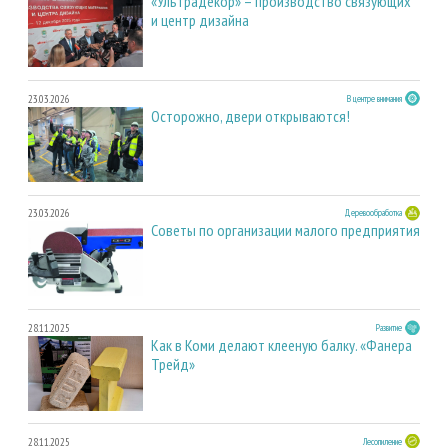
«Ультрадекор» – производство связующих
и центр дизайна
23.03.2026
В центре внимания
Осторожно, двери открываются!
23.03.2026
Деревообработка
Советы по организации малого предприятия
28.11.2025
Развитие
Как в Коми делают клееную балку. «Фанера
Трейд»
28.11.2025
Лесопиление