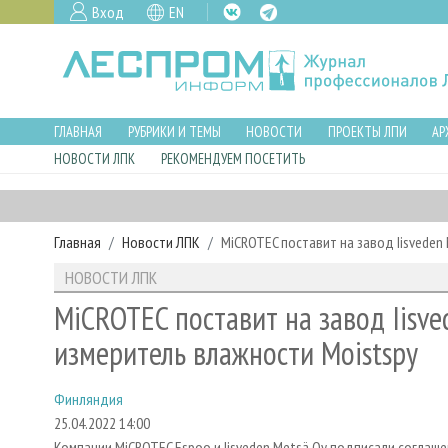
Вход
EN
ГЛАВНАЯ
РУБРИКИ И ТЕМЫ
НОВОСТИ
ПРОЕКТЫ ЛПИ
АР
НОВОСТИ ЛПК
РЕКОМЕНДУЕМ ПОСЕТИТЬ
Главная
Новости ЛПК
MiCROTEC поставит на завод Iisveden
НОВОСТИ ЛПК
MiCROTEC поставит на завод Iisve
измеритель влажности Moistspy
Финляндия
25.04.2022 14:00
Компании MiCROTEC Espoo и Iisveden Metsä Oy подписали соглаше