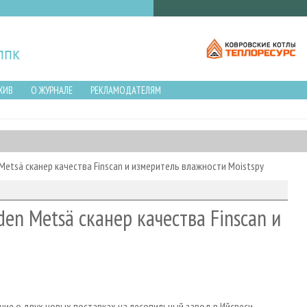
ХИВ
О ЖУРНАЛЕ
РЕКЛАМОДАТЕЛЯМ
 Metsä сканер качества Finscan и измеритель влажности Moistspy
den Metsä сканер качества Finscan и
ние о двух новых поставках на лесопильный завод в Ийсвеси,