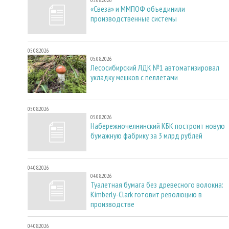
05.08.2026
«Свеза» и ММПОФ объединили
производственные системы
05.08.2026
05.08.2026
Лесосибирский ЛДК №1 автоматизировал
укладку мешков с пеллетами
05.08.2026
05.08.2026
Набережночелнинский КБК построит новую
бумажную фабрику за 3 млрд рублей
04.08.2026
04.08.2026
Туалетная бумага без древесного волокна:
Kimberly-Clark готовит революцию в
производстве
04.08.2026