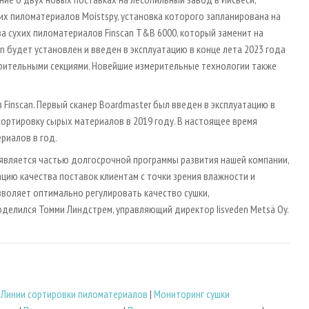
х пиломатериалов Moistspy, установка которого запланирована на
ва сухих пиломатериалов Finscan T&B 6000, который заменит на
an будет установлен и введен в эксплуатацию в конце лета 2023 года
рительными секциями. Новейшие измерительные технологии также
 Finscan. Первый сканер Boardmaster был введен в эксплуатацию в
сортировку сырых материалов в 2019 году. В настоящее время
ериалов в год.
 является частью долгосрочной программы развития нашей компании,
цию качества поставок клиентам с точки зрения влажности и
зволяет оптимально регулировать качество сушки,
оделился Томми Линдстрем, управляющий директор Iisveden Metsä Oy.
|
Линии сортировки пиломатериалов
|
Мониторинг сушки