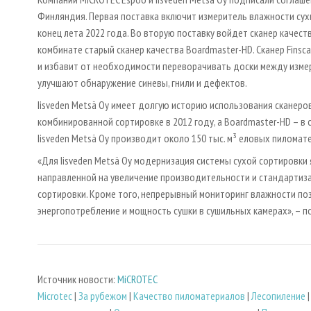
Финляндия. Первая поставка включит измеритель влажности сухи
конец лета 2022 года. Во вторую поставку войдет сканер качест
комбинате старый сканер качества Boardmaster-HD. Сканер Finsc
и избавит от необходимости переворачивать доски между изме
улучшают обнаружение синевы, гнили и дефектов.
Iisveden Metsä Oy имеет долгую историю использования сканеров
комбинированной сортировке в 2012 году, а Boardmaster-HD – в 
Iisveden Metsä Oy производит около 150 тыс. м³ еловых пиломат
«Для Iisveden Metsä Oy модернизация системы сухой сортировки
направленной на увеличение производительности и стандартиза
сортировки. Кроме того, непрерывный мониторинг влажности по
энергопотребление и мощность сушки в сушильных камерах», – п
Источник новости:
MiCROTEC
Microtec
|
За рубежом
|
Качество пиломатериалов
|
Лесопиление