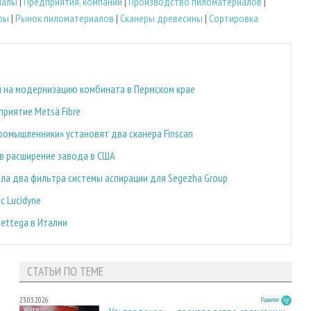
иалы
|
Предприятия, компании
|
Производство пиломатериалов
|
ры
|
Рынок пиломатериалов
|
Сканеры древесины
|
Сортировка
ей на модернизацию комбината в Пермском крае
приятие Metsä Fibre
ромышленники» установят два сканера Finscan
 в расширение завода в США
ила два фильтра системы аспирации для Segezha Group
с Lucidyne
ettega в Италии
СТАТЬИ ПО ТЕМЕ
23.03.2026
Развитие