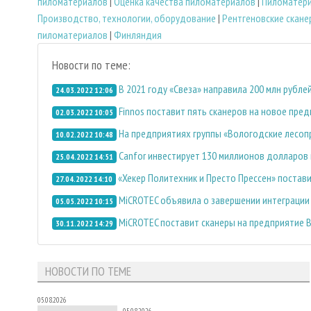
пиломатериалов
|
Оценка качества пиломатериалов
|
Пиломатер
Производство, технологии, оборудование
|
Рентгеновские скане
пиломатериалов
|
Финляндия
Новости по теме:
В 2021 году «Свеза» направила 200 млн рубл
24.03.2022 12:06
Finnos поставит пять сканеров на новое пред
02.03.2022 10:05
На предприятиях группы «Вологодские лесоп
10.02.2022 10:48
Canfor инвестирует 130 миллионов долларов
25.04.2022 14:51
«Хекер Политехник и Престо Прессен» постав
27.04.2022 14:10
MiCROTEC объявила о завершении интеграции 
05.05.2022 10:15
MiCROTEC поставит сканеры на предприятие B
30.11.2022 14:29
НОВОСТИ ПО ТЕМЕ
05.08.2026