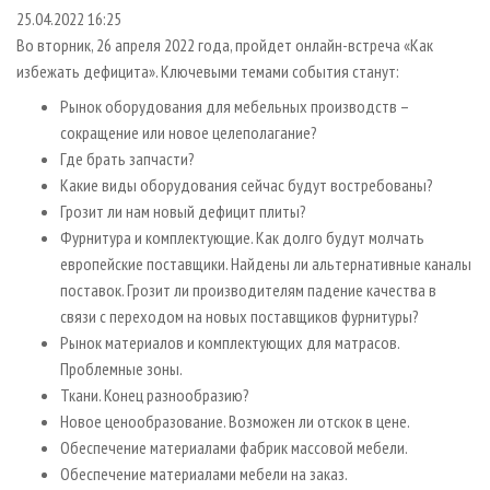
СУШКА ДРЕВЕСИНЫ
ПЕРСОНЫ
КОНТАКТЫ
РЕКЛАМА
25.04.2022 16:25
Во вторник, 26 апреля 2022 года, пройдет онлайн-встреча «Как
ПРОИЗВОДСТВО ДРЕВЕСНЫХ ПЛИТ
МОБИЛЬНЫЕ ВЫСТАВКИ
РЕКЛАМА НА САЙТЕ
избежать дефицита». Ключевыми темами события станут:
ДЕРЕВЯННОЕ ДОМОСТРОЕНИЕ
ОФИЦИАЛЬНЫЕ ДЕЛЕГАЦИИ
Рынок оборудования для мебельных производств –
ПРОИЗВОДСТВО МЕБЕЛИ
ПРИОРИТЕТНЫЕ ИНВЕСТПРОЕКТЫ
сокращение или новое целеполагание?
БИОЭНЕРГЕТИКА
Где брать запчасти?
RUSSIAN FORESTRY REVIEW
Какие виды оборудования сейчас будут востребованы?
ЦБП
ГАЗЕТА ЛЕСПРОМФОРУМ
Грозит ли нам новый дефицит плиты?
ИНСТРУМЕНТ И МАТЕРИАЛЫ
БИБЛИОТЕКА СПЕЦИАЛИСТА
Фурнитура и комплектующие. Как долго будут молчать
европейские поставщики. Найдены ли альтернативные каналы
поставок. Грозит ли производителям падение качества в
связи с переходом на новых поставщиков фурнитуры?
Рынок материалов и комплектующих для матрасов.
Проблемные зоны.
Ткани. Конец разнообразию?
Новое ценообразование. Возможен ли отскок в цене.
Обеспечение материалами фабрик массовой мебели.
Обеспечение материалами мебели на заказ.