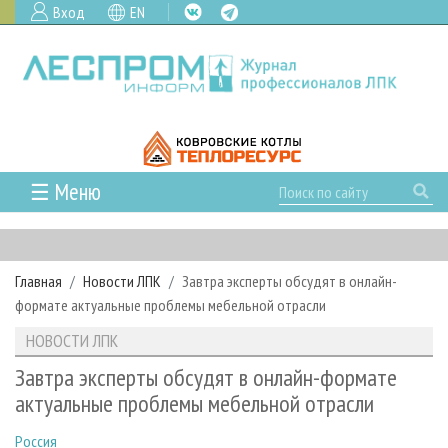
Вход
EN
☰ Меню
ГЛАВНАЯ
РУБРИКИ И ТЕМЫ
Главная
Новости ЛПК
Завтра эксперты обсудят в онлайн-
РУБРИКИ ЖУРНАЛА
НОВОСТИ
формате актуальные проблемы мебельной отрасли
ЛЕСНОЕ ХОЗЯЙСТВО
КАЛЕНДАРЬ СОБЫТИЙ
ПРОЕКТЫ ЛПИ
НОВОСТИ ЛПК
ЛЕСОЗАГОТОВКА
НОВОСТИ ЛПК
АНАЛИТИКА
АРХИВ
Завтра эксперты обсудят в онлайн-формате
ЛЕСОПИЛЕНИЕ
НОВОСТИ ЖУРНАЛА
ПРЕДПРИЯТИЯ ЛПК
АРХИВ ЖУРНАЛОВ
актуальные проблемы мебельной отрасли
О ЖУРНАЛЕ
ДЕРЕВООБРАБОТКА
НОВОСТИ КОМПАНИЙ
ЛЕСНЫЕ РЕГИОНЫ РОССИИ
СТАТЬИ
ПОДПИСКА
РЕКЛАМОДАТЕЛЯМ
Россия