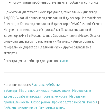
Структурные проблемы, ситуативные проблемы, логистика.
В дискуссии участвуют Тимур Иртуганов, генеральный директор
АМДПР; Виталий Кривошеев, генеральный директор Liga Machinery;
Александр Колюхов, генеральный директор HOMAG Rusland; Степан
Хотулев, топ-менеджер «Слорос»; Азат Закиев, генеральный
директор SAMET в России; Денис Сыров, компания «Меко»; Оксана
Смирнова, директор по маркетингу «Магамакс»; Анзор Бориев,
генеральный директор «Стеллини Рус» и другие отраслевые
эксперты.
Регистрация на вебинар доступна по
ссылке
.
Источник новости:
Выставка «Мебель»
Вебинары
|
Выставки, семинары, конференции
|
Мебельная и
деревообрабатывающая промышленность
|
Мебельная
промышленность
|
Обзор рынка
|
Производство мебели
|
Россия
|
События, мероприятия
|
Экономика, рынок