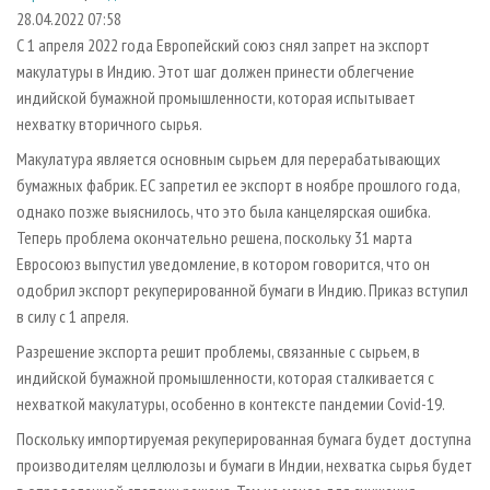
СУШКА ДРЕВЕСИНЫ
ПЕРСОНЫ
КОНТАКТЫ
РЕКЛАМА
28.04.2022 07:58
С 1 апреля 2022 года Европейский союз снял запрет на экспорт
ПРОИЗВОДСТВО ДРЕВЕСНЫХ ПЛИТ
МОБИЛЬНЫЕ ВЫСТАВКИ
РЕКЛАМА НА САЙТЕ
макулатуры в Индию. Этот шаг должен принести облегчение
ДЕРЕВЯННОЕ ДОМОСТРОЕНИЕ
ОФИЦИАЛЬНЫЕ ДЕЛЕГАЦИИ
индийской бумажной промышленности, которая испытывает
ПРОИЗВОДСТВО МЕБЕЛИ
нехватку вторичного сырья.
ПРИОРИТЕТНЫЕ ИНВЕСТПРОЕКТЫ
БИОЭНЕРГЕТИКА
Макулатура является основным сырьем для перерабатывающих
RUSSIAN FORESTRY REVIEW
бумажных фабрик. ЕС запретил ее экспорт в ноябре прошлого года,
ЦБП
ГАЗЕТА ЛЕСПРОМФОРУМ
однако позже выяснилось, что это была канцелярская ошибка.
ИНСТРУМЕНТ И МАТЕРИАЛЫ
БИБЛИОТЕКА СПЕЦИАЛИСТА
Теперь проблема окончательно решена, поскольку 31 марта
Евросоюз выпустил уведомление, в котором говорится, что он
одобрил экспорт рекуперированной бумаги в Индию. Приказ вступил
в силу с 1 апреля.
Разрешение экспорта решит проблемы, связанные с сырьем, в
индийской бумажной промышленности, которая сталкивается с
нехваткой макулатуры, особенно в контексте пандемии Covid-19.
Поскольку импортируемая рекуперированная бумага будет доступна
производителям целлюлозы и бумаги в Индии, нехватка сырья будет