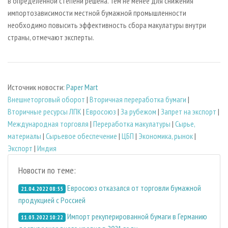
в определенной степени решена. Тем не менее для снижения
импортозависимости местной бумажной промышленности
необходимо повысить эффективность сбора макулатуры внутри
страны, отмечают эксперты.
Источник новости:
Paper Mart
Внешнеторговый оборот
|
Вторичная переработка бумаги
|
Вторичные ресурсы ЛПК
|
Евросоюз
|
За рубежом
|
Запрет на экспорт
|
Международная торговля
|
Переработка макулатуры
|
Сырье,
материалы
|
Сырьевое обеспечение
|
ЦБП
|
Экономика, рынок
|
Экспорт
|
Индия
Новости по теме:
Евросоюз отказался от торговли бумажной
21.04.2022 08:55
продукцией с Россией
Импорт рекуперированной бумаги в Германию
11.03.2022 10:22