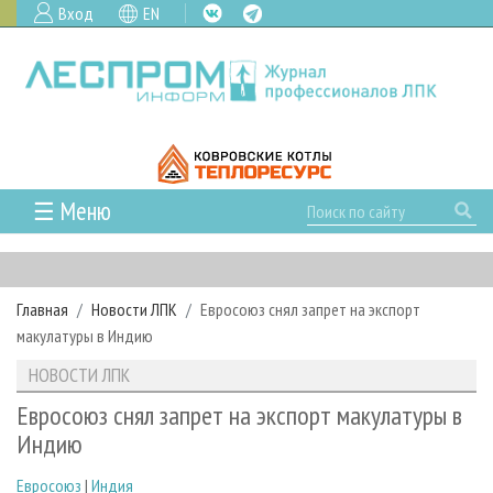
Вход
EN
☰ Меню
ГЛАВНАЯ
РУБРИКИ И ТЕМЫ
Главная
Новости ЛПК
Евросоюз снял запрет на экспорт
РУБРИКИ ЖУРНАЛА
НОВОСТИ
макулатуры в Индию
ЛЕСНОЕ ХОЗЯЙСТВО
КАЛЕНДАРЬ СОБЫТИЙ
ПРОЕКТЫ ЛПИ
НОВОСТИ ЛПК
ЛЕСОЗАГОТОВКА
НОВОСТИ ЛПК
АНАЛИТИКА
АРХИВ
Евросоюз снял запрет на экспорт макулатуры в
ЛЕСОПИЛЕНИЕ
НОВОСТИ ЖУРНАЛА
ПРЕДПРИЯТИЯ ЛПК
АРХИВ ЖУРНАЛОВ
Индию
О ЖУРНАЛЕ
ДЕРЕВООБРАБОТКА
НОВОСТИ КОМПАНИЙ
ЛЕСНЫЕ РЕГИОНЫ РОССИИ
СТАТЬИ
ПОДПИСКА
РЕКЛАМОДАТЕЛЯМ
Евросоюз
|
Индия