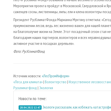
Мероприятия проекта пройдут в Московской, Свердловской и Ярос
саженцев сосны, лиственницы, липы, ели и клена волонтеры посад
Президент РусКлиматФонда Марианна Мунтяну отметила: «Сегодн
приумножении лесов, ведь лес жизненно важен для нашей планеты
на благополучие жизни на Земле. Этот посадочный сезон стал н
благодарим наших партнеров, волонтеров и всех неравнодушны
активное участие в посадках деревьев».
Фото: РусКлиматФонд
Источник новости:
«ЛесПромИнформ»
«Леса для климата»
|
Волонтерство
|
Искусственное лесовосстан
Русклиматфонд
|
Экология
Новости по теме:
Экологи рассказали, как избежать катастроф
28.04.2022 12:47