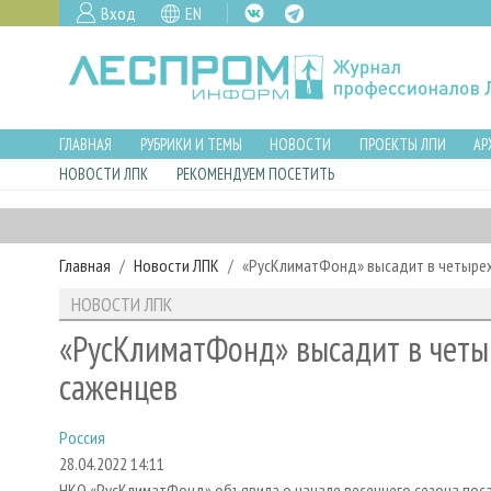
Вход
EN
ГЛАВНАЯ
РУБРИКИ И ТЕМЫ
НОВОСТИ
ПРОЕКТЫ ЛПИ
АР
НОВОСТИ ЛПК
РЕКОМЕНДУЕМ ПОСЕТИТЬ
Главная
Новости ЛПК
«РусКлиматФонд» высадит в четырех
НОВОСТИ ЛПК
«РусКлиматФонд» высадит в четы
саженцев
Россия
28.04.2022 14:11
НКО «РусКлиматФонд» объявила о начале весеннего сезона поса