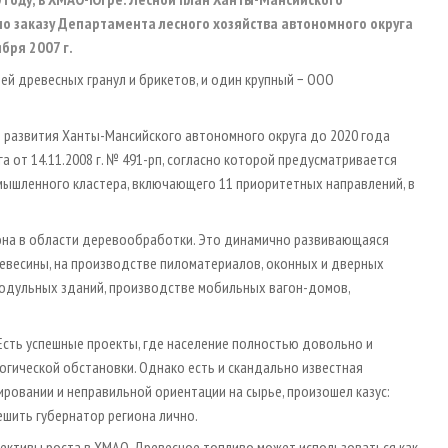
по заказу Департамента лесного хозяйства автономного округа
бря 2007 г.
й древесных гранул и брикетов, и один крупный − ООО
 развития Ханты-Мансийского автономного округа до 2020 года
от 14.11.2008 г. № 491-рп, согласно которой предусматривается
мышленного кластера, включающего 11 приоритетных направлений, в
она в области деревообработки. Это динамично развивающаяся
евесины, на производстве пиломатериалов, оконных и дверных
одульных зданий, производстве мобильных вагон-домов,
Есть успешные проекты, где население полностью довольно и
огической обстановки. Однако есть и скандально известная
тировании и неправильной ориентации на сырье, произошел казус:
ешить губернатор региона лично.
ективы роста в ХМАО. Древесное топливо может использоваться как