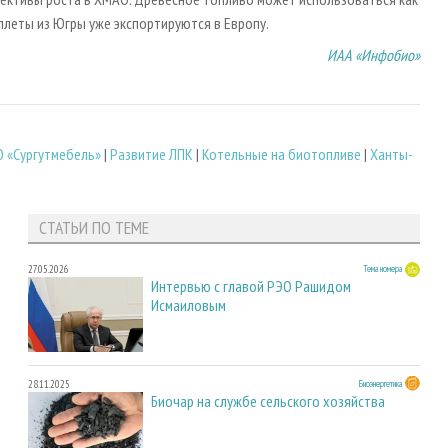
ллеты из Югры уже экспортируются в Европу.
ИАА «Инфобио»
 «Сургутмебель»
|
Развитие ЛПК
|
Котельные на биотопливе
|
Ханты-
СТАТЬИ ПО ТЕМЕ
27.05.2026
Тема номера
Интервью с главой РЭО Рашидом
Исмаиловым
28.11.2025
Биоэнергетика
Биочар на службе сельского хозяйства