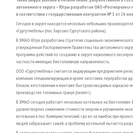
автономного округа − Югры разработан ОАО «Росгипролес» 
в соответствии с государственным контрактом № 1 от 26 ноя
Сегодня в округе находится несколько небольших производителе
«Сургутмебель» (пос. Барсово Сургутского района).
В ХМАО-Югре разработана Стратегия социально-экономического
утвержденная Распоряжением Правительства автономного округа 
программа действий по созданию в округе наукоемкого лесопро
частности имеющих биотопливную направленность.
ООО «Сургутмебель» считается лидирующим предприятием реги
компания специализирующаяся кроме заготовки, переработки др
блоков, изготовлении и монтаже быстровозводимых каркасно-м
производстве топливных гранул (пеллет).
В ХМАО сегодня работает несколько котельных на биотопливе. 
удовлетворено снижением стоимости энергии и улучшением экол
котельная в пос. Коммунистический, где из-за ошибок при проек
людей забрасывает сажей, а проблему котельной пытается разр
В целом производство и использование биотоплива имеет персп