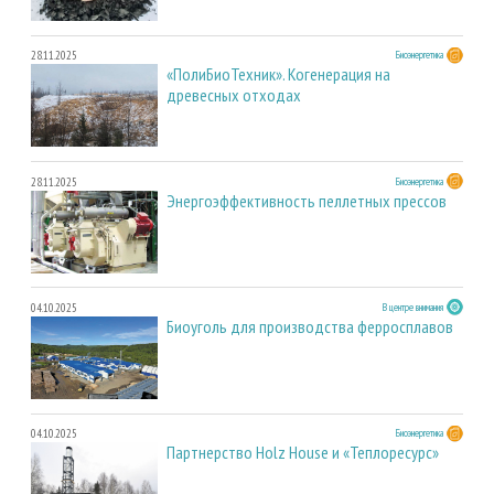
28.11.2025
Биоэнергетика
«ПолиБиоТехник». Когенерация на
древесных отходах
28.11.2025
Биоэнергетика
Энергоэффективность пеллетных прессов
04.10.2025
В центре внимания
Биоуголь для производства ферросплавов
04.10.2025
Биоэнергетика
Партнерство Holz House и «Теплоресурс»