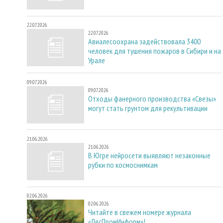
22.07.2026
22.07.2026
Авиалесоохрана задействовала 3400
человек для тушения пожаров в Сибири и на
Урале
09.07.2026
09.07.2026
Отходы фанерного производства «Свезы»
могут стать грунтом для рекультивации
21.06.2026
21.06.2026
В Югре нейросети выявляют незаконные
рубки по космоснимкам
02.06.2026
02.06.2026
Читайте в свежем номере журнала
«ЛесПромИнформ»!