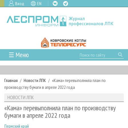
Вход
EN
☰ Меню
ГЛАВНАЯ
РУБРИКИ И ТЕМЫ
Главная
Новости ЛПК
«Кама» перевыполнила план по
РУБРИКИ ЖУРНАЛА
НОВОСТИ
производству бумаги в апреле 2022 года
ЛЕСНОЕ ХОЗЯЙСТВО
КАЛЕНДАРЬ СОБЫТИЙ
ПРОЕКТЫ ЛПИ
НОВОСТИ ЛПК
ЛЕСОЗАГОТОВКА
НОВОСТИ ЛПК
АНАЛИТИКА
АРХИВ
«Кама» перевыполнила план по производству
ЛЕСОПИЛЕНИЕ
НОВОСТИ ЖУРНАЛА
ПРЕДПРИЯТИЯ ЛПК
АРХИВ ЖУРНАЛОВ
бумаги в апреле 2022 года
О ЖУРНАЛЕ
ДЕРЕВООБРАБОТКА
НОВОСТИ КОМПАНИЙ
ЛЕСНЫЕ РЕГИОНЫ РОССИИ
СТАТЬИ
ПОДПИСКА
РЕКЛАМОДАТЕЛЯМ
Пермский край