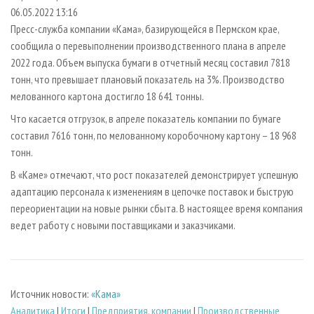
СУШКА ДРЕВЕСИНЫ
ПЕРСОНЫ
КОНТАКТЫ
РЕКЛАМА
06.05.2022 13:16
Пресс-служба компании «Кама», базирующейся в Пермском крае,
ПРОИЗВОДСТВО ДРЕВЕСНЫХ ПЛИТ
МОБИЛЬНЫЕ ВЫСТАВКИ
РЕКЛАМА НА САЙТЕ
сообщила о перевыполнении производственного плана в апреле
ДЕРЕВЯННОЕ ДОМОСТРОЕНИЕ
ОФИЦИАЛЬНЫЕ ДЕЛЕГАЦИИ
2022 года. Объем выпуска бумаги в отчетный месяц составил 7818
ПРОИЗВОДСТВО МЕБЕЛИ
тонн, что превышает плановый показатель на 3%. Производство
ПРИОРИТЕТНЫЕ ИНВЕСТПРОЕКТЫ
мелованного картона достигло 18 641 тонны.
БИОЭНЕРГЕТИКА
RUSSIAN FORESTRY REVIEW
Что касается отгрузок, в апреле показатель компании по бумаге
ЦБП
ГАЗЕТА ЛЕСПРОМФОРУМ
составил 7616 тонн, по мелованному коробочному картону – 18 968
ИНСТРУМЕНТ И МАТЕРИАЛЫ
БИБЛИОТЕКА СПЕЦИАЛИСТА
тонн.
В «Каме» отмечают, что рост показателей демонстрирует успешную
адаптацию персонала к изменениям в цепочке поставок и быструю
переориентации на новые рынки сбыта. В настоящее время компания
ведет работу с новыми поставщиками и заказчиками.
Источник новости:
«Кама»
Аналитика
|
Итоги
|
Предприятия, компании
|
Производственные