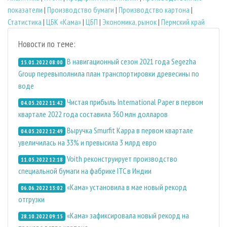
показатели
|
Производство бумаги
|
Производство картона
|
Статистика
|
ЦБК «Кама»
|
ЦБП
|
Экономика, рынок
|
Пермский край
Новости по теме:
В навигационный сезон 2021 года Segezha
15.01.2022 08:00
Group перевыполнила план транспортировки древесины по
воде
Чистая прибыль International Paper в первом
04.05.2022 11:42
квартале 2022 года составила 360 млн долларов
Выручка Smurfit Kappa в первом квартале
04.05.2022 12:49
увеличилась на 33% и превысила 3 млрд евро
Voith реконструирует производство
11.05.2022 12:18
специальной бумаги на фабрике ITC в Индии
«Кама» установила в мае новый рекорд
06.06.2022 13:02
отгрузки
«Кама» зафиксировала новый рекорд на
28.10.2022 09:15