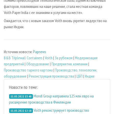
Помимо превосходной технологической базы, одним из ключевых
факторов, повлиявших на наше решение, стала местная команда
Voith Paper India с ее знаниями и услугами на месте».
Ожидается, что с новым заказом Voith вновь укрепит лидерство на
рынке Индии.
Источник новости:
Papnews
B&B Triplewall Containers
|
Voith
|
За рубежом
|
Модернизация
предприятий
|
Оборудование
|
Предприятия, компании
|
Производство тарного картона
|
Производство, технологии,
оборудование
|
Реконструкция производства
|
ЦБП
|
Индия
Новости по теме:
Mondi Group направила 125 млн евро на
11.05.2022 13:48
расширение производства в Финляндии
Voith реконструирует производство
11.05.2022 12:18