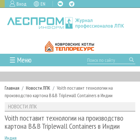
Вход
EN
☰ Меню
ГЛАВНАЯ
РУБРИКИ И ТЕМЫ
Главная
Новости ЛПК
Voith поставит технологии на
РУБРИКИ ЖУРНАЛА
НОВОСТИ
производство картона B&B Triplewall Containers в Индии
ЛЕСНОЕ ХОЗЯЙСТВО
КАЛЕНДАРЬ СОБЫТИЙ
ПРОЕКТЫ ЛПИ
НОВОСТИ ЛПК
ЛЕСОЗАГОТОВКА
НОВОСТИ ЛПК
АНАЛИТИКА
АРХИВ
Voith поставит технологии на производство
ЛЕСОПИЛЕНИЕ
НОВОСТИ ЖУРНАЛА
ПРЕДПРИЯТИЯ ЛПК
АРХИВ ЖУРНАЛОВ
картона B&B Triplewall Containers в Индии
О ЖУРНАЛЕ
ДЕРЕВООБРАБОТКА
НОВОСТИ КОМПАНИЙ
ЛЕСНЫЕ РЕГИОНЫ РОССИИ
СТАТЬИ
ПОДПИСКА
РЕКЛАМОДАТЕЛЯМ
Индия