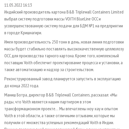
СУШКА ДРЕВЕСИНЫ
ПЕРСОНЫ
КОНТАКТЫ
РЕКЛАМА
11.05.2022 16:13
Индийский производитель картона B&B Triplewall Containers Limited
ПРОИЗВОДСТВО ДРЕВЕСНЫХ ПЛИТ
МОБИЛЬНЫЕ ВЫСТАВКИ
РЕКЛАМА НА САЙТЕ
выбрал систему подготовки массы VOITH BlueLine OCC и
ДЕРЕВЯННОЕ ДОМОСТРОЕНИЕ
ОФИЦИАЛЬНЫЕ ДЕЛЕГАЦИИ
усовершенствованную систему подачи для БДМ №1 на предприятии
ПРОИЗВОДСТВО МЕБЕЛИ
в городе Кришнагири.
ПРИОРИТЕТНЫЕ ИНВЕСТПРОЕКТЫ
БИОЭНЕРГЕТИКА
Имея производительность 250 тонн в день, новая линия подготовки
RUSSIAN FORESTRY REVIEW
массы будет стабильно поставлять высококачественную целлюлозу
ЦБП
ГАЗЕТА ЛЕСПРОМФОРУМ
OCC для производства тарного картона. Кроме того, комплексный
ИНСТРУМЕНТ И МАТЕРИАЛЫ
БИБЛИОТЕКА СПЕЦИАЛИСТА
поставщик Voith обеспечит проектирование процесса и установки, а
также автоматизацию и надзор за строительством.
Реконструированный завод планируется запустить в эксплуатацию
до конца 2022 года.
Маниш Ботра, директор B&B Triplewall Containers, рассказал: «Мы
рады, что Voith является нашим партнером в этом
трансформационном проекте… Мы впечатлены ноу-хау и опытом
Voith в этой области, а также отличными отзывами, которые мы
получили от множества успешных рекомендаций Voith в Индии.