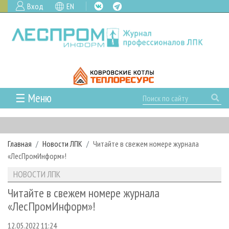
Вход
EN
☰ Меню
ГЛАВНАЯ
РУБРИКИ И ТЕМЫ
Главная
Новости ЛПК
Читайте в свежем номере журнала
РУБРИКИ ЖУРНАЛА
НОВОСТИ
«ЛесПромИнформ»!
ЛЕСНОЕ ХОЗЯЙСТВО
КАЛЕНДАРЬ СОБЫТИЙ
ПРОЕКТЫ ЛПИ
НОВОСТИ ЛПК
ЛЕСОЗАГОТОВКА
НОВОСТИ ЛПК
АНАЛИТИКА
АРХИВ
Читайте в свежем номере журнала
ЛЕСОПИЛЕНИЕ
НОВОСТИ ЖУРНАЛА
ПРЕДПРИЯТИЯ ЛПК
АРХИВ ЖУРНАЛОВ
«ЛесПромИнформ»!
О ЖУРНАЛЕ
ДЕРЕВООБРАБОТКА
НОВОСТИ КОМПАНИЙ
ЛЕСНЫЕ РЕГИОНЫ РОССИИ
СТАТЬИ
ПОДПИСКА
РЕКЛАМОДАТЕЛЯМ
12.05.2022 11:24