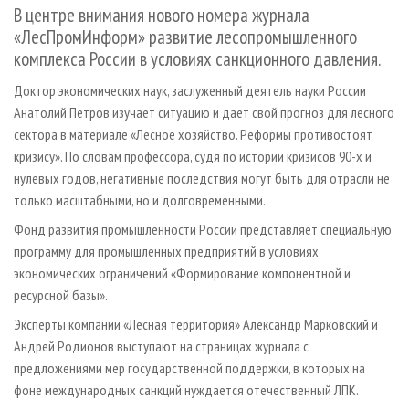
СУШКА ДРЕВЕСИНЫ
В центре внимания нового номера журнала
ПЕРСОНЫ
КОНТАКТЫ
РЕКЛАМА
«ЛесПромИнформ» развитие лесопромышленного
ПРОИЗВОДСТВО ДРЕВЕСНЫХ ПЛИТ
МОБИЛЬНЫЕ ВЫСТАВКИ
РЕКЛАМА НА САЙТЕ
комплекса России в условиях санкционного давления.
ДЕРЕВЯННОЕ ДОМОСТРОЕНИЕ
ОФИЦИАЛЬНЫЕ ДЕЛЕГАЦИИ
Доктор экономических наук, заслуженный деятель науки России
ПРОИЗВОДСТВО МЕБЕЛИ
ПРИОРИТЕТНЫЕ ИНВЕСТПРОЕКТЫ
Анатолий Петров изучает ситуацию и дает свой прогноз для лесного
БИОЭНЕРГЕТИКА
RUSSIAN FORESTRY REVIEW
сектора в материале «Лесное хозяйство. Реформы противостоят
кризису». По словам профессора, судя по истории кризисов 90-х и
ЦБП
ГАЗЕТА ЛЕСПРОМФОРУМ
нулевых годов, негативные последствия могут быть для отрасли не
ИНСТРУМЕНТ И МАТЕРИАЛЫ
БИБЛИОТЕКА СПЕЦИАЛИСТА
только масштабными, но и долговременными.
Фонд развития промышленности России представляет специальную
программу для промышленных предприятий в условиях
экономических ограничений «Формирование компонентной и
ресурсной базы».
Эксперты компании «Лесная территория» Александр Марковский и
Андрей Родионов выступают на страницах журнала с
предложениями мер государственной поддержки, в которых на
фоне международных санкций нуждается отечественный ЛПК.