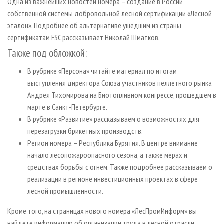
Одна из важнейших новостей номера – создание в России
собственной системы добровольной лесной сертификации «Лесной
эталон». Подробнее об альтернативе ушедшим из страны
сертификатам FSC рассказывает Николай Шматков.
Также под обложкой:
В рубрике «Персона» читайте материал по итогам
выступления директора Союза участников пеллетного рынка
Андрея Тихомирова на Биотопливном конгрессе, прошедшем в
марте в Санкт-Петербурге.
В рубрике «Развитие» рассказываем о возможностях для
перезагрузки брикетных производств.
Регион номера – Республика Бурятия. В центре внимание
начало лесопожароопасного сезона, а также мерах и
средствах борьбы с огнем. Также подробнее рассказываем о
реализации в регионе инвестиционных проектах в сфере
лесной промышленности.
Кроме того, на страницах нового номера «ЛесПромИнформ» вы
найдете информацию об организации труда в лесной отрасли,