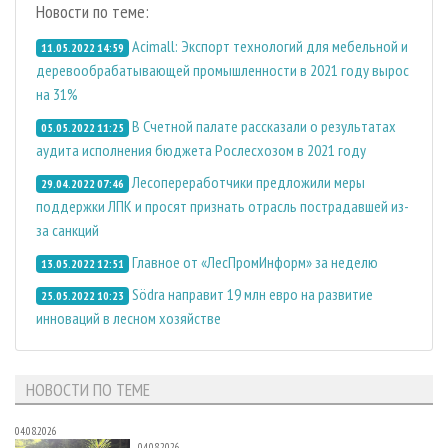
Новости по теме:
Acimall: Экспорт технологий для мебельной и
11.05.2022 14:59
деревообрабатывающей промышленности в 2021 году вырос
на 31%
В Счетной палате рассказали о результатах
05.05.2022 11:25
аудита исполнения бюджета Рослесхозом в 2021 году
Лесопереработчики предложили меры
29.04.2022 07:46
поддержки ЛПК и просят признать отрасль пострадавшей из-
за санкций
Главное от «ЛесПромИнформ» за неделю
13.05.2022 12:51
Södra направит 19 млн евро на развитие
25.05.2022 10:23
инноваций в лесном хозяйстве
НОВОСТИ ПО ТЕМЕ
04.08.2026
04.08.2026