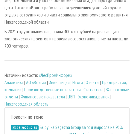
энергокомплекса и участка обезвоживания осадка паротурбинного
цеха. Также в «Волге» работали над улучшением условий труда и
отдыха сотрудников и в части социально-экономического развития
Нижегородской области.
В 2021 году компания направила 400 млн рублей на реализацию
экологических проектов и провела лесовосстановление на площади
700 гектаров.
Источник новости:
«ЛесПромИнформ»
Аналитика
|
АО «Волга»
|
Инвестиции
|
Итоги
|
Отчеты
|
Предприятия,
компании
|
Производственные показатели
|
Статистика
|
Финансовые
отчеты
|
Финансовые показатели
|
ЦБП
|
Экономика, рынок
|
Нижегородская область
Новости по теме:
Выручка Segezha Group за год выросла на 96%
23.05.2022 12:38