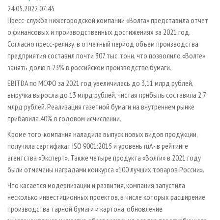
СУШКА ДРЕВЕСИНЫ
ПЕРСОНЫ
КОНТАКТЫ
РЕКЛАМА
24.05.2022 07:45
Пресс-служба нижегородской компании «Волга» представила отчет
ПРОИЗВОДСТВО ДРЕВЕСНЫХ ПЛИТ
МОБИЛЬНЫЕ ВЫСТАВКИ
РЕКЛАМА НА САЙТЕ
о финансовых и производственных достижениях за 2021 год.
ДЕРЕВЯННОЕ ДОМОСТРОЕНИЕ
ОФИЦИАЛЬНЫЕ ДЕЛЕГАЦИИ
Согласно пресс-релизу, в отчетный период объем производства
ПРОИЗВОДСТВО МЕБЕЛИ
предприятия составил почти 307 тыс. тонн, что позволило «Волге»
ПРИОРИТЕТНЫЕ ИНВЕСТПРОЕКТЫ
занять долю в 23% в российском производстве бумаги.
БИОЭНЕРГЕТИКА
RUSSIAN FORESTRY REVIEW
EBITDA по МСФО за 2021 год увеличилась до 3,11 млрд рублей,
ЦБП
ГАЗЕТА ЛЕСПРОМФОРУМ
выручка выросла до 13 млрд рублей, чистая прибыль составила 2,7
ИНСТРУМЕНТ И МАТЕРИАЛЫ
БИБЛИОТЕКА СПЕЦИАЛИСТА
млрд рублей. Реализация газетной бумаги на внутреннем рынке
прибавила 40% в годовом исчислении.
Кроме того, компания наладила выпуск новых видов продукции,
получила сертификат ISO 9001:2015 и уровень ruА- в рейтинге
агентства «Эксперт». Также четыре продукта «Волги» в 2021 году
были отмечены наградами конкурса «100 лучших товаров России».
Что касается модернизации и развития, компания запустила
несколько инвестиционных проектов, в числе которых расширение
производства тарной бумаги и картона, обновление