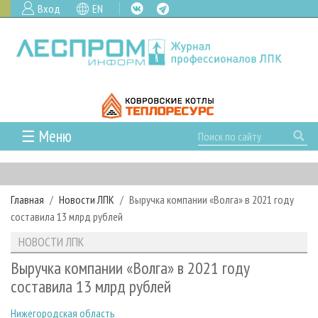
Вход
EN
☰ Меню
ГЛАВНАЯ
РУБРИКИ И ТЕМЫ
Главная
Новости ЛПК
Выручка компании «Волга» в 2021 году
РУБРИКИ ЖУРНАЛА
НОВОСТИ
составила 13 млрд рублей
ЛЕСНОЕ ХОЗЯЙСТВО
КАЛЕНДАРЬ СОБЫТИЙ
ПРОЕКТЫ ЛПИ
НОВОСТИ ЛПК
ЛЕСОЗАГОТОВКА
НОВОСТИ ЛПК
АНАЛИТИКА
АРХИВ
Выручка компании «Волга» в 2021 году
ЛЕСОПИЛЕНИЕ
НОВОСТИ ЖУРНАЛА
ПРЕДПРИЯТИЯ ЛПК
АРХИВ ЖУРНАЛОВ
составила 13 млрд рублей
О ЖУРНАЛЕ
ДЕРЕВООБРАБОТКА
НОВОСТИ КОМПАНИЙ
ЛЕСНЫЕ РЕГИОНЫ РОССИИ
СТАТЬИ
ПОДПИСКА
РЕКЛАМОДАТЕЛЯМ
Нижегородская область