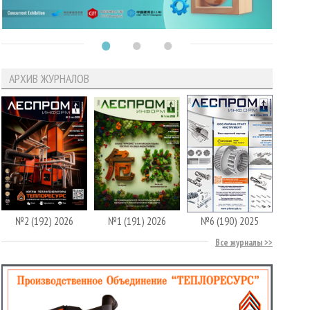
АРХИВ ЖУРНАЛОВ
№2 (192) 2026
№1 (191) 2026
№6 (190) 2025
Все журналы