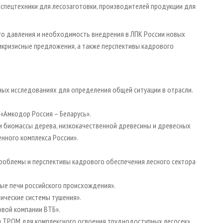
спецтехники для лесозаготовки, производителей продукции для
го давления и необходимость внедрения в ЛПК России новых
икризисные предложения, а также перспективы кадрового
нных исследованиях для определения общей ситуации в отрасли.
 «Амкодор Россия – Беларусь».
и биомассы дерева, низкокачественной древесины и древесных
нного комплекса России».
Проблемы и перспективы кадрового обеспечения лесного сектора
ные печи российского происхождения».
ические системы тушения».
говой компании ВТБ».
шения ТРОМ для комплексного освоения труднодоступных лесосек».