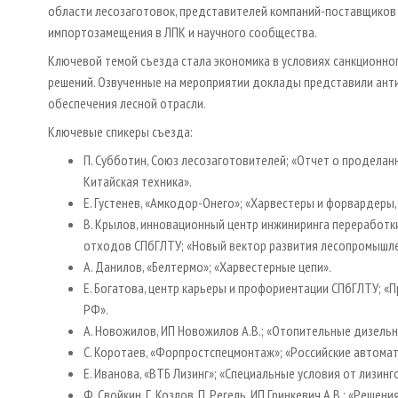
области лесозаготовок, представителей компаний-поставщиков 
импортозамещения в ЛПК и научного сообщества.
Ключевой темой съезда стала экономика в условиях санкционно
решений. Озвученные на мероприятии доклады представили ант
обеспечения лесной отрасли.
Ключевые спикеры съезда:
П. Субботин, Союз лесозаготовителей; «Отчет о продела
Китайская техника».
Е. Густенев, «Амкодор-Онего»; «Харвестеры и форвардеры,
В. Крылов, инновационный центр инжиниринга переработк
отходов СПбГЛТУ; «Новый вектор развития лесопромышле
А. Данилов, «Белтермо»; «Харвестерные цепи».
Е. Богатова, центр карьеры и профориентации СПбГЛТУ; «
РФ».
А. Новожилов, ИП Новожилов А.В.; «Отопительные дизель
С. Коротаев, «Форпростспецмонтаж»; «Российские автомат
Е. Иванова, «ВТБ Лизинг»; «Специальные условия от лизин
Ф. Свойкин, Г. Козлов, П. Регель, ИП Гринкевич А.В.; «Ре