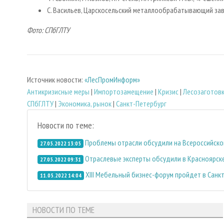
С. Васильев, Царскосельский металлообрабатывающий за
Фото: СПбГЛТУ
Источник новости:
«ЛесПромИнформ»
Антикризисные меры
|
Импортозамещение
|
Кризис
|
Лесозаготов
СПбГЛТУ
|
Экономика, рынок
|
Санкт-Петербург
Новости по теме:
Проблемы отрасли обсудили на Всероссийск
27.05.2022 13:05
Отраслевые эксперты обсудили в Красноярск
27.05.2022 09:31
XIII Мебельный бизнес-форум пройдет в Санк
11.05.2022 14:04
НОВОСТИ ПО ТЕМЕ