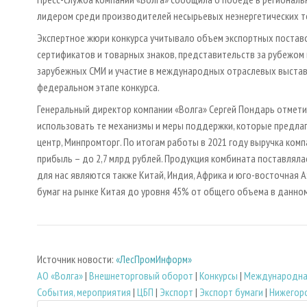
лидером среди производителей несырьевых неэнергетических то
Экспертное жюри конкурса учитывало объем экспортных поставо
сертификатов и товарных знаков, представительств за рубежом 
зарубежных СМИ и участие в международных отраслевых выстав
федеральном этапе конкурса.
Генеральный директор компании «Волга» Сергей Пондарь отмети
использовать те механизмы и меры поддержки, которые предлаг
центр, Минпромторг. По итогам работы в 2021 году выручка комп
прибыль – до 2,7 млрд рублей. Продукция комбината поставлялас
для нас являются также Китай, Индия, Африка и юго-восточная 
бумаг на рынке Китая до уровня 45% от общего объема в данном
Источник новости:
«ЛесПромИнформ»
АО «Волга»
|
Внешнеторговый оборот
|
Конкурсы
|
Международна
События, мероприятия
|
ЦБП
|
Экспорт
|
Экспорт бумаги
|
Нижегор