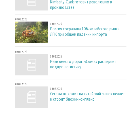
Kimberly-Clark готовит революцию в
производстве
04.08.2026
04.08.2026
Россия сохранила 10% китайского рынка
ЛПК при общем падении импорта
04.08.2026
04.08.2026
Реки вместо дорог: «Свеза» расширяет
водную логистику
04.08.2026
04.08.2026
Сегежа выходит на китайский рынок пеллет
и строит биохимкомплекс