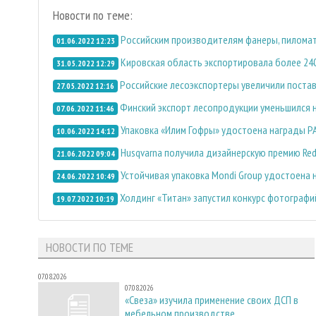
Новости по теме:
Российским производителям фанеры, пиломате
01.06.2022 12:23
Кировская область экспортировала более 240 
31.05.2022 12:29
Российские лесоэкспортеры увеличили постав
27.05.2022 12:16
Финский экспорт лесопродукции уменьшился 
07.06.2022 11:46
Упаковка «Илим Гофры» удостоена награды P
10.06.2022 14:12
Husqvarna получила дизайнерскую премию Red
21.06.2022 09:04
Устойчивая упаковка Mondi Group удостоена н
24.06.2022 10:49
Холдинг «Титан» запустил конкурс фотографи
19.07.2022 10:19
НОВОСТИ ПО ТЕМЕ
07.08.2026
07.08.2026
«Свеза» изучила применение своих ДСП в
мебельном производстве