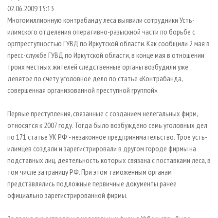
СУШКА ДРЕВЕСИНЫ
ПЕРСОНЫ
КОНТАКТЫ
РЕКЛАМА
02.06.2009 15:13
Многомиллионную контрабанду леса выявили сотрудники Усть-
ПРОИЗВОДСТВО ДРЕВЕСНЫХ ПЛИТ
МОБИЛЬНЫЕ ВЫСТАВКИ
РЕКЛАМА НА САЙТЕ
илимского отделения оперативно-разыскной части по борьбе с
ДЕРЕВЯННОЕ ДОМОСТРОЕНИЕ
ОФИЦИАЛЬНЫЕ ДЕЛЕГАЦИИ
оргпреступностью ГУВД по Иркутской области. Как сообщили 2 мая в
ПРОИЗВОДСТВО МЕБЕЛИ
пресс-службе ГУВД по Иркутской области, в конце мая в отношении
ПРИОРИТЕТНЫЕ ИНВЕСТПРОЕКТЫ
троих местных жителей следственные органы возбудили уже
БИОЭНЕРГЕТИКА
RUSSIAN FORESTRY REVIEW
девятое по счету уголовное дело по статье «Контрабанда,
ЦБП
ГАЗЕТА ЛЕСПРОМФОРУМ
совершенная организованной преступной группой».
ИНСТРУМЕНТ И МАТЕРИАЛЫ
БИБЛИОТЕКА СПЕЦИАЛИСТА
Первые преступления, связанные с созданием нелегальных фирм,
относятся к 2007 году. Тогда было возбуждено семь уголовных дел
по 171 статье УК РФ - незаконное предпринимательство. Трое усть-
илимцев создали и зарегистрировали в другом городе фирмы на
подставных лиц, деятельность которых связана с поставками леса, в
том числе за границу РФ. При этом таможенным органам
представлялись подложные первичные документы ранее
официально зарегистрированной фирмы.