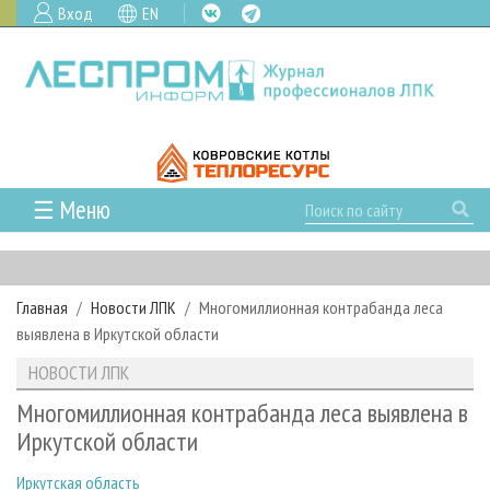
Вход
EN
☰ Меню
ГЛАВНАЯ
РУБРИКИ И ТЕМЫ
Главная
Новости ЛПК
Многомиллионная контрабанда леса
РУБРИКИ ЖУРНАЛА
НОВОСТИ
выявлена в Иркутской области
ЛЕСНОЕ ХОЗЯЙСТВО
КАЛЕНДАРЬ СОБЫТИЙ
ПРОЕКТЫ ЛПИ
НОВОСТИ ЛПК
ЛЕСОЗАГОТОВКА
НОВОСТИ ЛПК
АНАЛИТИКА
АРХИВ
Многомиллионная контрабанда леса выявлена в
ЛЕСОПИЛЕНИЕ
НОВОСТИ ЖУРНАЛА
ПРЕДПРИЯТИЯ ЛПК
АРХИВ ЖУРНАЛОВ
Иркутской области
О ЖУРНАЛЕ
ДЕРЕВООБРАБОТКА
НОВОСТИ КОМПАНИЙ
ЛЕСНЫЕ РЕГИОНЫ РОССИИ
СТАТЬИ
ПОДПИСКА
РЕКЛАМОДАТЕЛЯМ
Иркутская область