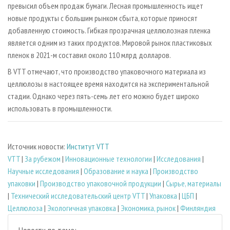
превысил объем продаж бумаги. Лесная промышленность ищет
новые продукты с большим рынком сбыта, которые приносят
добавленную стоимость. Гибкая прозрачная целлюлозная пленка
является одним из таких продуктов. Мировой рынок пластиковых
пленок в 2021-м составил около 110 млрд долларов.
В VTT отмечают, что производство упаковочного материала из
целлюлозы в настоящее время находится на экспериментальной
стадии. Однако через пять-семь лет его можно будет широко
использовать в промышленности.
Источник новости:
Институт VTT
VTT
|
За рубежом
|
Инновационные технологии
|
Исследования
|
Научные исследования
|
Образование и наука
|
Производство
упаковки
|
Производство упаковочной продукции
|
Сырье, материалы
|
Технический исследовательский центр VTT
|
Упаковка
|
ЦБП
|
Целлюлоза
|
Экологичная упаковка
|
Экономика, рынок
|
Финляндия