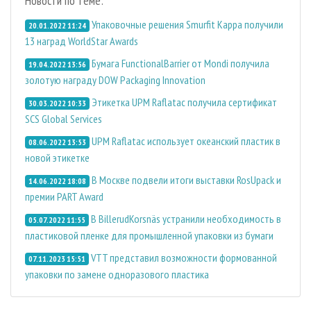
Новости по теме:
Упаковочные решения Smurfit Kappa получили
20.01.2022 11:24
13 наград WorldStar Awards
Бумага FunctionalBarrier от Mondi получила
19.04.2022 13:56
золотую награду DOW Packaging Innovation
Этикетка UPM Raflatac получила сертификат
30.03.2022 10:33
SCS Global Services
UPM Raflatac использует океанский пластик в
08.06.2022 13:53
новой этикетке
В Москве подвели итоги выставки RosUpack и
14.06.2022 18:08
премии PART Award
В BillerudKorsnäs устранили необходимость в
05.07.2022 11:55
пластиковой пленке для промышленной упаковки из бумаги
VTT представил возможности формованной
07.11.2023 15:51
упаковки по замене одноразового пластика