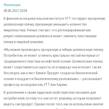
СУШКА ДРЕВЕСИНЫ
ПЕРСОНЫ
КОНТАКТЫ
РЕКЛАМА
Финляндия
08.06.2022 10:04
ПРОИЗВОДСТВО ДРЕВЕСНЫХ ПЛИТ
МОБИЛЬНЫЕ ВЫСТАВКИ
РЕКЛАМА НА САЙТЕ
В финском исследовательском институте VTT тестируют прозрачную
ДЕРЕВЯННОЕ ДОМОСТРОЕНИЕ
ОФИЦИАЛЬНЫЕ ДЕЛЕГАЦИИ
целлюлозную пленку, призванную уменьшить количество
ПРОИЗВОДСТВО МЕБЕЛИ
ПРИОРИТЕТНЫЕ ИНВЕСТПРОЕКТЫ
микропластика. Ученые считают, что регенерированная или
БИОЭНЕРГЕТИКА
RUSSIAN FORESTRY REVIEW
рекристаллизованная целлюлоза может заменить пластиковую
пленку в пищевой упаковке.
ЦБП
ГАЗЕТА ЛЕСПРОМФОРУМ
«Мы можем производить прозрачную и гибкую целлюлозную пленку.
ИНСТРУМЕНТ И МАТЕРИАЛЫ
БИБЛИОТЕКА СПЕЦИАЛИСТА
Потребитель не может отличить кристально чистый материал от
традиционного пластика на нефтяной основе. Целлюлозная пленка
может сопротивляться сырости, но в природе она исчезает так же
бесследно, как и лист бумаги. Продукт создан на биологической
основе и поддается биологическому разложению», – рассказывает
профессор-исследователь VTT Али Харлин.
В дополнение к своим защитным свойствам пластик важен для
потребителей, потому что они хотят упаковку, которая позволяет
видеть сам продукт. Однако после того, как он использован, многие