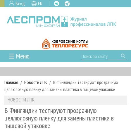
Вход
EN
☰ Меню
ГЛАВНАЯ
РУБРИКИ И ТЕМЫ
Главная
Новости ЛПК
В Финляндии тестируют прозрачную
РУБРИКИ ЖУРНАЛА
НОВОСТИ
целлюлозную пленку для замены пластика в пищевой упаковке
ЛЕСНОЕ ХОЗЯЙСТВО
КАЛЕНДАРЬ СОБЫТИЙ
ПРОЕКТЫ ЛПИ
НОВОСТИ ЛПК
ЛЕСОЗАГОТОВКА
НОВОСТИ ЛПК
АНАЛИТИКА
АРХИВ
В Финляндии тестируют прозрачную
ЛЕСОПИЛЕНИЕ
НОВОСТИ ЖУРНАЛА
ПРЕДПРИЯТИЯ ЛПК
АРХИВ ЖУРНАЛОВ
целлюлозную пленку для замены пластика в
О ЖУРНАЛЕ
пищевой упаковке
ДЕРЕВООБРАБОТКА
НОВОСТИ КОМПАНИЙ
ЛЕСНЫЕ РЕГИОНЫ РОССИИ
СТАТЬИ
ПОДПИСКА
РЕКЛАМОДАТЕЛЯМ