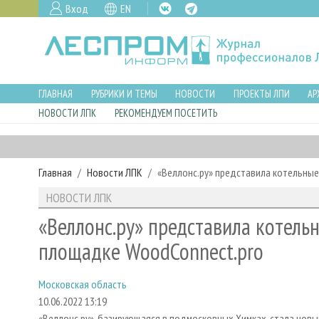
Вход
EN
ГЛАВНАЯ
РУБРИКИ И ТЕМЫ
НОВОСТИ
ПРОЕКТЫ ЛПИ
АР
НОВОСТИ ЛПК
РЕКОМЕНДУЕМ ПОСЕТИТЬ
Главная
Новости ЛПК
«Веллонс.ру» представила котельны
НОВОСТИ ЛПК
«Веллонс.ру» представила котель
площадке WoodConnect.pro
Московская область
10.06.2022 13:19
«Веллонс.ру», базирующаяся в подмосковных Химках, стала нов