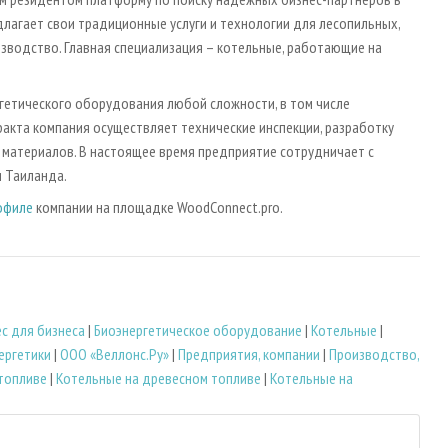
лагает свои традиционные услуги и технологии для лесопильных,
водство. Главная специализация – котельные, работающие на
гетического оборудования любой сложности, в том числе
ракта компания осуществляет технические инспекции, разработку
 материалов. В настоящее время предприятие сотрудничает с
и Таиланда.
офиле
компании на площадке WoodConnect.pro.
ес для бизнеса
|
Биоэнергетическое оборудование
|
Котельные
|
ергетики
|
ООО «Веллонс.Ру»
|
Предприятия, компании
|
Производство,
топливе
|
Котельные на древесном топливе
|
Котельные на