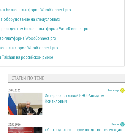
ь к бизнес-платформе WoodConnect.pro
ют оборудование на спецусловиях
м резидентом бизнес-платформы WoodConnect.pro
нес-платформе WoodConnect.pro
знес-платформе WoodConnect.pro
 Taishan на российском рынке
СТАТЬИ ПО ТЕМЕ
27.05.2026
Тема номера
Интервью с главой РЭО Рашидом
Исмаиловым
23.03.2026
Развитие
«Ультрадекор» – производство связующих