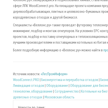
сфере ЛПК WoodConnect.pro. На площадке проекта компания пред
деревообрабатывающих, плитных и целлюлозно-бумажных произ
кородревесных отходах и другой биомассе.
Специалисты «Веллонс.ру» также проводят футеровку теплоэнер
инжиниринг, подбор и монтаж огнеупоров. На условиях ЕРС-конт
проектов, подбор и поставку огнеупорных и теплоизоляционных
лучшими производителями и поставщиками котельных из Китая 
Более подробную информацию о «Веллонс.ру» можно найти в
пр
Источник новости:
«ЛесПромИнформ»
WoodConnect.PRO
|
Биoэнергетика и переработка отходов
|
Бизн
Ликвидация отходов
|
Оборудование
|
Оборудование для биоэн
технологии, оборудование
|
Сотрудничество
|
Котельные на био
древесных отходах
|
Московская область
Новости по теме: