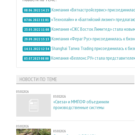
Компания «Вяткастройсервис» присоединилас
08.06.2022 14:25
«Технолайн» и «Балтийский лизинг» предлага
07.06.2022 11:01
Компания «СЖС Восток Лимитед» стала новы
23.05.2022 11:08
Компания «Фераг Рус» присоединилась к биз
29.09.2022 15:13
Shanghai Tanwa Trading присоединилась к би
14.11.2022 12:34
Компания «Веллонс.РУ» стала представителем
03.07.2023 08:00
НОВОСТИ ПО ТЕМЕ
05.08.2026
05.08.2026
«Свеза» и ММПОФ объединили
производственные системы
05.08.2026
05.08.2026