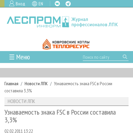
Вход
EN
☰ Меню
ГЛАВНАЯ
РУБРИКИ И ТЕМЫ
Главная
Новости ЛПК
Узнаваемость знака FSC в России
РУБРИКИ ЖУРНАЛА
НОВОСТИ
составила 3,3%
ЛЕСНОЕ ХОЗЯЙСТВО
КАЛЕНДАРЬ СОБЫТИЙ
ПРОЕКТЫ ЛПИ
НОВОСТИ ЛПК
ЛЕСОЗАГОТОВКА
НОВОСТИ ЛПК
АНАЛИТИКА
АРХИВ
Узнаваемость знака FSC в России составила
ЛЕСОПИЛЕНИЕ
НОВОСТИ ЖУРНАЛА
ПРЕДПРИЯТИЯ ЛПК
АРХИВ ЖУРНАЛОВ
3,3%
О ЖУРНАЛЕ
ДЕРЕВООБРАБОТКА
НОВОСТИ КОМПАНИЙ
ЛЕСНЫЕ РЕГИОНЫ РОССИИ
СТАТЬИ
ПОДПИСКА
РЕКЛАМОДАТЕЛЯМ
02.02.2011 13:22