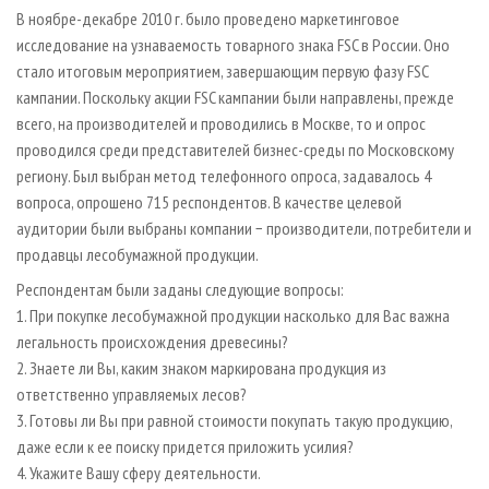
СУШКА ДРЕВЕСИНЫ
ПЕРСОНЫ
КОНТАКТЫ
РЕКЛАМА
В ноябре-декабре 2010 г. было проведено маркетинговое
исследование на узнаваемость товарного знака FSC в России. Оно
ПРОИЗВОДСТВО ДРЕВЕСНЫХ ПЛИТ
МОБИЛЬНЫЕ ВЫСТАВКИ
РЕКЛАМА НА САЙТЕ
стало итоговым мероприятием, завершающим первую фазу FSC
ДЕРЕВЯННОЕ ДОМОСТРОЕНИЕ
ОФИЦИАЛЬНЫЕ ДЕЛЕГАЦИИ
кампании. Поскольку акции FSC кампании были направлены, прежде
ПРОИЗВОДСТВО МЕБЕЛИ
всего, на производителей и проводились в Москве, то и опрос
ПРИОРИТЕТНЫЕ ИНВЕСТПРОЕКТЫ
проводился среди представителей бизнес-среды по Московскому
БИОЭНЕРГЕТИКА
RUSSIAN FORESTRY REVIEW
региону. Был выбран метод телефонного опроса, задавалось 4
ЦБП
ГАЗЕТА ЛЕСПРОМФОРУМ
вопроса, опрошено 715 респондентов. В качестве целевой
аудитории были выбраны компании − производители, потребители и
ИНСТРУМЕНТ И МАТЕРИАЛЫ
БИБЛИОТЕКА СПЕЦИАЛИСТА
продавцы лесобумажной продукции.
Респондентам были заданы следующие вопросы:
1. При покупке лесобумажной продукции насколько для Вас важна
легальность происхождения древесины?
2. Знаете ли Вы, каким знаком маркирована продукция из
ответственно управляемых лесов?
3. Готовы ли Вы при равной стоимости покупать такую продукцию,
даже если к ее поиску придется приложить усилия?
4. Укажите Вашу сферу деятельности.