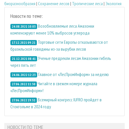
биоразнообразия
|
Сохранение лесов
|
Тропические леса
|
Экология
Новости по теме:
Возобновляемые леса Амазонки
24.08.2021 10:03
компенсируют менее 10% выбросов углерода
Торговые сети Европы отказываются от
17.12.2021 09:21
бразильской говядины из-за вырубки лесов
Ученые предрекли лесам Амазонии гибель
21.12.2021 08:41
через пять лет
Главное от «ЛесПромИнформ» за неделю
24.06.2022 12:23
Читайте в свежем номере журнала
27.06.2022 11:50
«ЛесПромИнформ»!
Всемирный конгресс IUFRO пройдет в
27.06.2022 19:51
Стокгольме в 2024 году
НОВОСТИ ПО ТЕМЕ