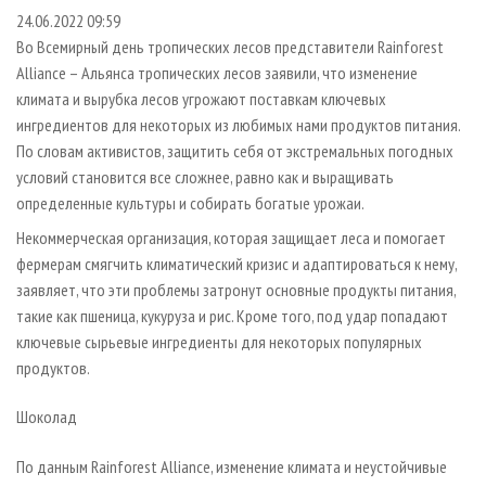
СУШКА ДРЕВЕСИНЫ
ПЕРСОНЫ
КОНТАКТЫ
РЕКЛАМА
24.06.2022 09:59
Во Всемирный день тропических лесов представители Rainforest
ПРОИЗВОДСТВО ДРЕВЕСНЫХ ПЛИТ
МОБИЛЬНЫЕ ВЫСТАВКИ
РЕКЛАМА НА САЙТЕ
Alliance – Альянса тропических лесов заявили, что изменение
ДЕРЕВЯННОЕ ДОМОСТРОЕНИЕ
ОФИЦИАЛЬНЫЕ ДЕЛЕГАЦИИ
климата и вырубка лесов угрожают поставкам ключевых
ПРОИЗВОДСТВО МЕБЕЛИ
ПРИОРИТЕТНЫЕ ИНВЕСТПРОЕКТЫ
ингредиентов для некоторых из любимых нами продуктов питания.
По словам активистов, защитить себя от экстремальных погодных
БИОЭНЕРГЕТИКА
RUSSIAN FORESTRY REVIEW
условий становится все сложнее, равно как и выращивать
ЦБП
ГАЗЕТА ЛЕСПРОМФОРУМ
определенные культуры и собирать богатые урожаи.
ИНСТРУМЕНТ И МАТЕРИАЛЫ
БИБЛИОТЕКА СПЕЦИАЛИСТА
Некоммерческая организация, которая защищает леса и помогает
фермерам смягчить климатический кризис и адаптироваться к нему,
заявляет, что эти проблемы затронут основные продукты питания,
такие как пшеница, кукуруза и рис. Кроме того, под удар попадают
ключевые сырьевые ингредиенты для некоторых популярных
продуктов.
Шоколад
По данным Rainforest Alliance, изменение климата и неустойчивые