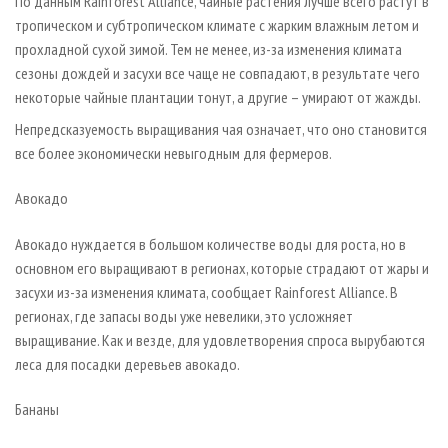
По данным Rainforest Alliance, чайные растения лучше всего растут в
тропическом и субтропическом климате с жарким влажным летом и
прохладной сухой зимой. Тем не менее, из-за изменения климата
сезоны дождей и засухи все чаще не совпадают, в результате чего
некоторые чайные плантации тонут, а другие – умирают от жажды.
Непредсказуемость выращивания чая означает, что оно становится
все более экономически невыгодным для фермеров.
Авокадо
Авокадо нуждается в большом количестве воды для роста, но в
основном его выращивают в регионах, которые страдают от жары и
засухи из-за изменения климата, сообщает Rainforest Alliance. В
регионах, где запасы воды уже невелики, это усложняет
выращивание. Как и везде, для удовлетворения спроса вырубаются
леса для посадки деревьев авокадо.
Бананы