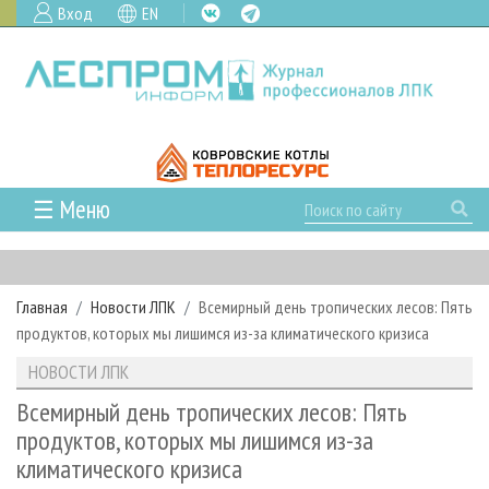
Вход
EN
☰ Меню
ГЛАВНАЯ
РУБРИКИ И ТЕМЫ
Главная
Новости ЛПК
Всемирный день тропических лесов: Пять
РУБРИКИ ЖУРНАЛА
НОВОСТИ
продуктов, которых мы лишимся из-за климатического кризиса
ЛЕСНОЕ ХОЗЯЙСТВО
КАЛЕНДАРЬ СОБЫТИЙ
ПРОЕКТЫ ЛПИ
НОВОСТИ ЛПК
ЛЕСОЗАГОТОВКА
НОВОСТИ ЛПК
АНАЛИТИКА
АРХИВ
Всемирный день тропических лесов: Пять
ЛЕСОПИЛЕНИЕ
НОВОСТИ ЖУРНАЛА
ПРЕДПРИЯТИЯ ЛПК
АРХИВ ЖУРНАЛОВ
продуктов, которых мы лишимся из-за
О ЖУРНАЛЕ
климатического кризиса
ДЕРЕВООБРАБОТКА
НОВОСТИ КОМПАНИЙ
ЛЕСНЫЕ РЕГИОНЫ РОССИИ
СТАТЬИ
ПОДПИСКА
РЕКЛАМОДАТЕЛЯМ