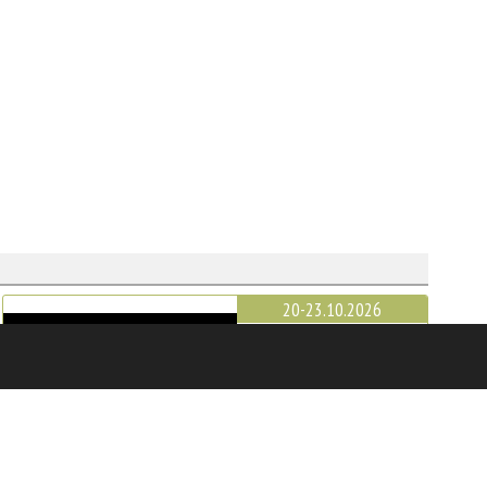
20-23.10.2026
SICAM
Порденоне
22-25.10.2026