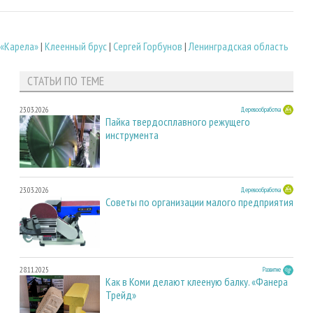
 «Карела»
|
Клеенный брус
|
Сергей Горбунов
|
Ленинградская область
СТАТЬИ ПО ТЕМЕ
23.03.2026
Деревообработка
Пайка твердосплавного режущего
инструмента
23.03.2026
Деревообработка
Советы по организации малого предприятия
28.11.2025
Развитие
Как в Коми делают клееную балку. «Фанера
Трейд»