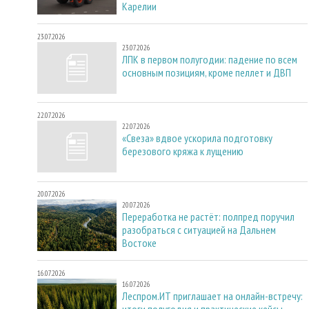
Карелии
23.07.2026
23.07.2026
ЛПК в первом полугодии: падение по всем
основным позициям, кроме пеллет и ДВП
22.07.2026
22.07.2026
«Свеза» вдвое ускорила подготовку
березового кряжа к лущению
20.07.2026
20.07.2026
Переработка не растёт: полпред поручил
разобраться с ситуацией на Дальнем
Востоке
16.07.2026
16.07.2026
Леспром.ИТ приглашает на онлайн-встречу:
итоги полугодия и практические кейсы