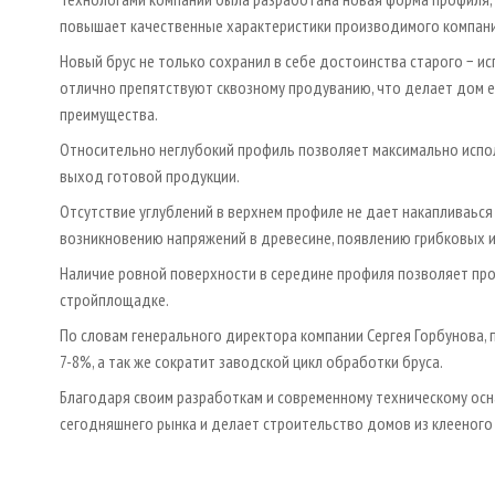
повышает качественные характеристики производимого компани
Новый брус не только сохранил в себе достоинства старого − и
отлично препятствуют сквозному продуванию, что делает дом 
преимущества.
Относительно неглубокий профиль позволяет максимально испо
выход готовой продукции.
Отсутствие углублений в верхнем профиле не дает накапливаься
возникновению напряжений в древесине, появлению грибковых и
Наличие ровной поверхности в середине профиля позволяет про
стройплощадке.
По словам генерального директора компании Сергея Горбунова, 
7-8%, а так же сократит заводской цикл обработки бруса.
Благодаря своим разработкам и современному техническому ос
сегодняшнего рынка и делает строительство домов из клееного