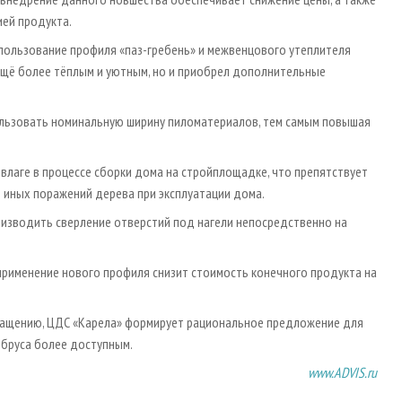
ей продукта.
спользование профиля «паз-гребень» и межвенцового утеплителя
ещё более тёплым и уютным, но и приобрел дополнительные
льзовать номинальную ширину пиломатериалов, тем самым повышая
 влаге в процессе сборки дома на стройплощадке, что препятствует
 иных поражений дерева при эксплуатации дома.
изводить сверление отверстий под нагели непосредственно на
применение нового профиля снизит стоимость конечного продукта на
нащению, ЦДС «Карела» формирует рациональное предложение для
 бруса более доступным.
www.ADVIS.ru