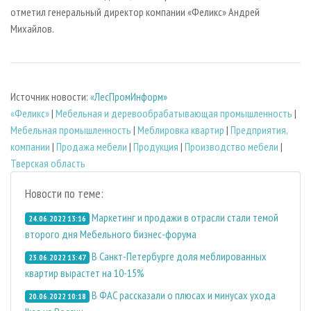
отметил генеральный директор компании «Феликс» Андрей
Михайлов.
Источник новости:
«ЛесПромИнформ»
«Феликс»
|
Мебельная и деревообрабатывающая промышленность
|
Мебельная промышленность
|
Меблировка квартир
|
Предприятия,
компании
|
Продажа мебели
|
Продукция
|
Производство мебели
|
Тверская область
Новости по теме:
Маркетинг и продажи в отрасли стали темой
24.06.2022 13:16
второго дня Мебельного бизнес-форума
В Санкт-Петербурге доля меблированных
23.06.2022 13:47
квартир вырастет на 10-15%
В ФАС рассказали о плюсах и минусах ухода
20.06.2022 10:18