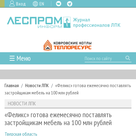
Вход
EN
☰ Меню
ГЛАВНАЯ
РУБРИКИ И ТЕМЫ
Главная
Новости ЛПК
«Феликс» готова ежемесячно поставлять
РУБРИКИ ЖУРНАЛА
НОВОСТИ
застройщикам мебель на 100 млн рублей
ЛЕСНОЕ ХОЗЯЙСТВО
КАЛЕНДАРЬ СОБЫТИЙ
ПРОЕКТЫ ЛПИ
НОВОСТИ ЛПК
ЛЕСОЗАГОТОВКА
НОВОСТИ ЛПК
АНАЛИТИКА
АРХИВ
«Феликс» готова ежемесячно поставлять
ЛЕСОПИЛЕНИЕ
НОВОСТИ ЖУРНАЛА
ПРЕДПРИЯТИЯ ЛПК
АРХИВ ЖУРНАЛОВ
застройщикам мебель на 100 млн рублей
О ЖУРНАЛЕ
ДЕРЕВООБРАБОТКА
НОВОСТИ КОМПАНИЙ
ЛЕСНЫЕ РЕГИОНЫ РОССИИ
СТАТЬИ
ПОДПИСКА
РЕКЛАМОДАТЕЛЯМ
Тверская область