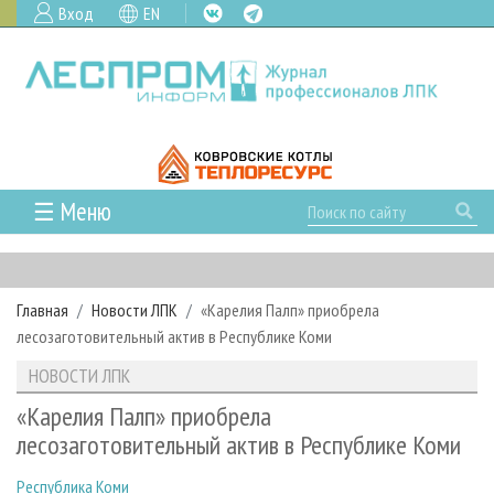
Вход
EN
☰ Меню
ГЛАВНАЯ
РУБРИКИ И ТЕМЫ
Главная
Новости ЛПК
«Карелия Палп» приобрела
РУБРИКИ ЖУРНАЛА
НОВОСТИ
лесозаготовительный актив в Республике Коми
ЛЕСНОЕ ХОЗЯЙСТВО
КАЛЕНДАРЬ СОБЫТИЙ
ПРОЕКТЫ ЛПИ
НОВОСТИ ЛПК
ЛЕСОЗАГОТОВКА
НОВОСТИ ЛПК
АНАЛИТИКА
АРХИВ
«Карелия Палп» приобрела
ЛЕСОПИЛЕНИЕ
НОВОСТИ ЖУРНАЛА
ПРЕДПРИЯТИЯ ЛПК
АРХИВ ЖУРНАЛОВ
лесозаготовительный актив в Республике Коми
О ЖУРНАЛЕ
ДЕРЕВООБРАБОТКА
НОВОСТИ КОМПАНИЙ
ЛЕСНЫЕ РЕГИОНЫ РОССИИ
СТАТЬИ
ПОДПИСКА
РЕКЛАМОДАТЕЛЯМ
Республика Коми