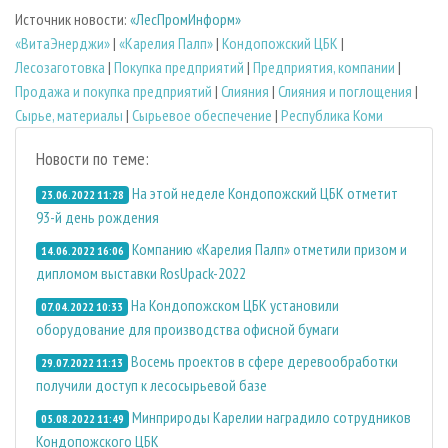
Источник новости:
«ЛесПромИнформ»
«ВитаЭнерджи»
|
«Карелия Палп»
|
Кондопожский ЦБК
|
Лесозаготовка
|
Покупка предприятий
|
Предприятия, компании
|
Продажа и покупка предприятий
|
Слияния
|
Слияния и поглощения
|
Сырье, материалы
|
Сырьевое обеспечение
|
Республика Коми
Новости по теме:
На этой неделе Кондопожский ЦБК отметит
23.06.2022 11:28
93-й день рождения
Компанию «Карелия Палп» отметили призом и
14.06.2022 16:06
дипломом выставки RosUpack-2022
На Кондопожском ЦБК установили
07.04.2022 10:33
оборудование для производства офисной бумаги
Восемь проектов в сфере деревообработки
29.07.2022 11:13
получили доступ к лесосырьевой базе
Минприроды Карелии наградило сотрудников
05.08.2022 11:49
Кондопожского ЦБК