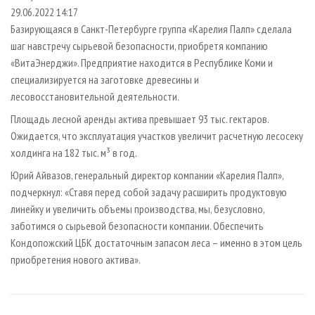
СУШКА ДРЕВЕСИНЫ
ПЕРСОНЫ
КОНТАКТЫ
РЕКЛАМА
29.06.2022 14:17
Базирующаяся в Санкт-Петербурге группа «Карелия Палп» сделала
ПРОИЗВОДСТВО ДРЕВЕСНЫХ ПЛИТ
МОБИЛЬНЫЕ ВЫСТАВКИ
РЕКЛАМА НА САЙТЕ
шаг навстречу сырьевой безопасности, приобретя компанию
ДЕРЕВЯННОЕ ДОМОСТРОЕНИЕ
ОФИЦИАЛЬНЫЕ ДЕЛЕГАЦИИ
«ВитаЭнерджи». Предприятие находится в Республике Коми и
ПРОИЗВОДСТВО МЕБЕЛИ
специализируется на заготовке древесины и
ПРИОРИТЕТНЫЕ ИНВЕСТПРОЕКТЫ
лесовосстановительной деятельности.
БИОЭНЕРГЕТИКА
RUSSIAN FORESTRY REVIEW
Площадь лесной аренды актива превышает 93 тыс. гектаров.
ЦБП
ГАЗЕТА ЛЕСПРОМФОРУМ
Ожидается, что эксплуатация участков увеличит расчетную лесосеку
ИНСТРУМЕНТ И МАТЕРИАЛЫ
БИБЛИОТЕКА СПЕЦИАЛИСТА
холдинга на 182 тыс. м³ в год.
Юрий Айвазов, генеральный директор компании «Карелия Палп»,
подчеркнул: «Ставя перед собой задачу расширить продуктовую
линейку и увеличить объемы производства, мы, безусловно,
заботимся о сырьевой безопасности компании. Обеспечить
Кондопожский ЦБК достаточным запасом леса – именно в этом цель
приобретения нового актива».