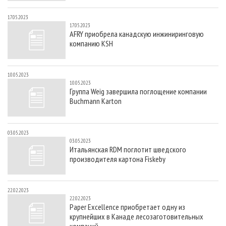
17.05.2023
17.05.2023
AFRY приобрела канадскую инжиниринговую
компанию KSH
10.05.2023
10.05.2023
Группа Weig завершила поглощение компании
Buchmann Karton
03.05.2023
03.05.2023
Итальянская RDM поглотит шведского
производителя картона Fiskeby
22.02.2023
22.02.2023
Paper Excellence приобретает одну из
крупнейших в Канаде лесозаготовительных
компаний