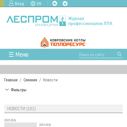
Вход
EN
☰ Меню
ГЛАВНАЯ
РУБРИКИ И ТЕМЫ
Главная
Слияния
Новости
РУБРИКИ ЖУРНАЛА
НОВОСТИ
Фильтры
ЛЕСНОЕ ХОЗЯЙСТВО
КАЛЕНДАРЬ СОБЫТИЙ
ПРОЕКТЫ ЛПИ
ЛЕСОЗАГОТОВКА
НОВОСТИ ЛПК
АНАЛИТИКА
АРХИВ
НОВОСТИ (102)
ЛЕСОПИЛЕНИЕ
НОВОСТИ ЖУРНАЛА
ПРЕДПРИЯТИЯ ЛПК
АРХИВ ЖУРНАЛОВ
О ЖУРНАЛЕ
ДЕРЕВООБРАБОТКА
НОВОСТИ КОМПАНИЙ
20.05.2026
ЛЕСНЫЕ РЕГИОНЫ РОССИИ
СТАТЬИ
ПОДПИСКА
РЕКЛАМОДАТЕЛЯМ
20.05.2026