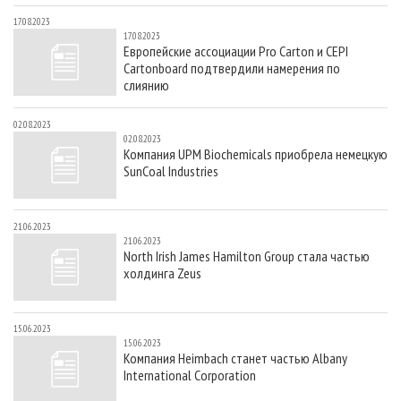
17.08.2023
17.08.2023
Европейские ассоциации Pro Carton и CEPI
Cartonboard подтвердили намерения по
слиянию
02.08.2023
02.08.2023
Компания UPM Biochemicals приобрела немецкую
SunCoal Industries
21.06.2023
21.06.2023
North Irish James Hamilton Group стала частью
холдинга Zeus
15.06.2023
15.06.2023
Компания Heimbach станет частью Albany
International Corporation