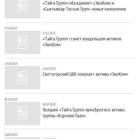
«Тайга Групп» объединяет «ЭвоКом» и
СУШКА ДРЕВЕСИНЫ
ПЕРСОНЫ
КОНТАКТЫ
РЕКЛАМА
«Сыктывкар Тиссью Груп»: новые назначения
ПРОИЗВОДСТВО ДРЕВЕСНЫХ ПЛИТ
МОБИЛЬНЫЕ ВЫСТАВКИ
РЕКЛАМА НА САЙТЕ
ДЕРЕВЯННОЕ ДОМОСТРОЕНИЕ
ОФИЦИАЛЬНЫЕ ДЕЛЕГАЦИИ
17.11.2025
17.11.2025
ПРОИЗВОДСТВО МЕБЕЛИ
ПРИОРИТЕТНЫЕ ИНВЕСТПРОЕКТЫ
«Тайга Групп» станет владельцем активов
«ЭвоКом»
БИОЭНЕРГЕТИКА
RUSSIAN FORESTRY REVIEW
ЦБП
ГАЗЕТА ЛЕСПРОМФОРУМ
24.10.2025
ИНСТРУМЕНТ И МАТЕРИАЛЫ
БИБЛИОТЕКА СПЕЦИАЛИСТА
24.10.2025
Светогорский ЦБК покупает активы «ЭвоКом»
06.10.2025
06.10.2025
Холдинг «Тайга Групп» приобрел все активы
группы «Карелия Палп»
16.09.2025