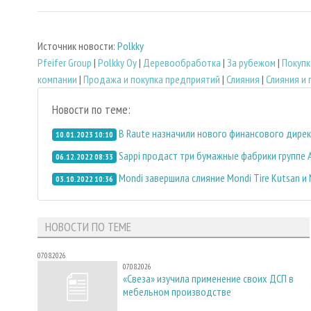
Источник новости:
Polkky
Pfeifer Group
|
Polkky Oy
|
Деревообработка
|
За рубежом
|
Покупк
компании
|
Продажа и покупка предприятий
|
Слияния
|
Слияния и
Новости по теме:
В Raute назначили нового финансового дире
10.01.2023 10:10
Sappi продаст три бумажные фабрики группе A
06.12.2022 08:33
Mondi завершила слияние Mondi Tire Kutsan и
03.10.2022 10:36
НОВОСТИ ПО ТЕМЕ
07.08.2026
07.08.2026
«Свеза» изучила применение своих ДСП в
мебельном производстве