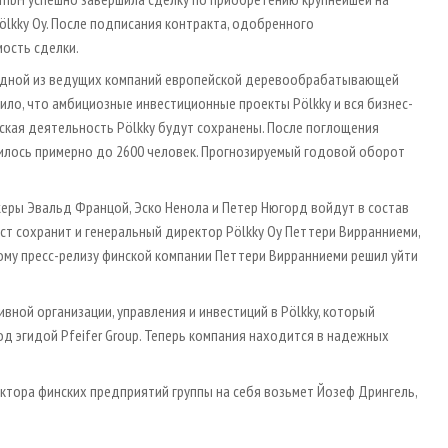
kky Oy. После подписания контракта, одобренного
ость сделки.
 одной из ведущих компаний европейской деревообрабатывающей
ло, что амбициозные инвестиционные проекты Pölkky и вся бизнес-
ская деятельность Pölkky будут сохранены. После поглощения
чилось примерно до 2600 человек. Прогнозируемый годовой оборот
жеры Эвальд Францой, Эско Ненола и Петер Нюгорд войдут в состав
ст сохранит и генеральный директор Pölkky Oy Петтери Вирранниеми,
ому пресс-релизу финской компании Петтери Вирранниеми решил уйти
ной организации, управления и инвестиций в Pölkky, который
д эгидой Pfeifer Group. Теперь компания находится в надежных
ктора финских предприятий группы на себя возьмет Йозеф Дрингель,