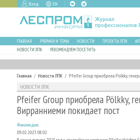
Вход
EN
ГЛАВНАЯ
РУБРИКИ И ТЕМЫ
НОВОСТИ
ПРОЕКТЫ ЛПИ
АР
НОВОСТИ ЛПК
РЕКОМЕНДУЕМ ПОСЕТИТЬ
Главная
Новости ЛПК
Pfeifer Group приобрела Pölkky, ген
НОВОСТИ ЛПК
Pfeifer Group приобрела Pölkky, 
Вирранниеми покидает пост
Финляндия
09.02.2023 08:02
В конце января 2023 года австрийская компания Pfeifer Holdin