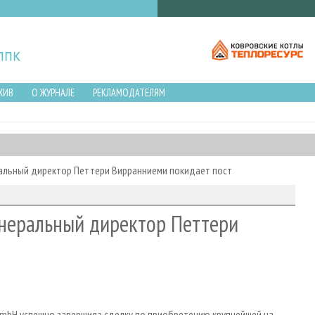
ХИВ
О ЖУРНАЛЕ
РЕКЛАМОДАТЕЛЯМ
еральный директор Петтери Вирранниеми покидает пост
генеральный директор Петтери
g GmbH успешно завершила сделку по приобретению крупнейшей на