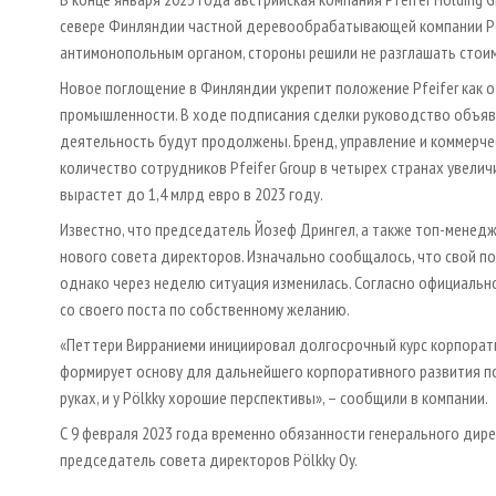
севере Финляндии частной деревообрабатывающей компании Pöl
антимонопольным органом, стороны решили не разглашать стоим
Новое поглощение в Финляндии укрепит положение Pfeifer как
промышленности. В ходе подписания сделки руководство объяви
деятельность будут продолжены. Бренд, управление и коммерче
количество сотрудников Pfeifer Group в четырех странах увели
вырастет до 1,4 млрд евро в 2023 году.
Известно, что председатель Йозеф Дрингел, а также топ-менед
нового совета директоров. Изначально сообщалось, что свой по
однако через неделю ситуация изменилась. Согласно официальн
со своего поста по собственному желанию.
«Петтери Вирраниеми инициировал долгосрочный курс корпоратив
формирует основу для дальнейшего корпоративного развития по
руках, и у Pölkky хорошие перспективы», – сообщили в компании.
С 9 февраля 2023 года временно обязанности генерального дире
председатель совета директоров Pölkky Oy.