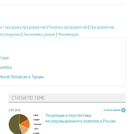
а / продажа предприятий
|
Покупка предприятий
|
Предприятия,
 поглощения
|
Экономика, рынок
|
Финляндия
ктора
urelius
 Mondi Olmuksan в Турции
СТАТЬИ ПО ТЕМЕ
27.05.2026
В центре внимания
Тенденции и перспективы
лесопромышленного комплекса России