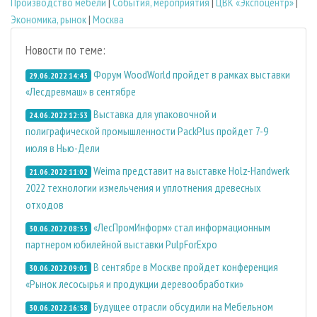
Производство мебели
|
События, мероприятия
|
ЦВК «Экспоцентр»
|
Экономика, рынок
|
Москва
Новости по теме:
Форум WoodWorld пройдет в рамках выставки
29.06.2022 14:45
«Лесдревмаш» в сентябре
Выставка для упаковочной и
24.06.2022 12:53
полиграфической промышленности PackPlus пройдет 7-9
июля в Нью-Дели
Weima представит на выставке Holz-Handwerk
21.06.2022 11:02
2022 технологии измельчения и уплотнения древесных
отходов
«ЛесПромИнформ» стал информационным
30.06.2022 08:35
партнером юбилейной выставки PulpForExpo
В сентябре в Москве пройдет конференция
30.06.2022 09:01
«Рынок лесосырья и продукции деревообработки»
Будущее отрасли обсудили на Мебельном
30.06.2022 16:58