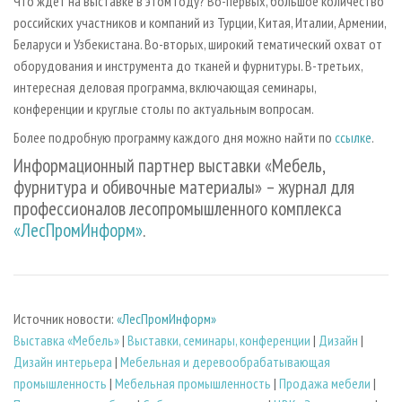
Что ждет на выставке в этом году? Во-первых, большое количество
российских участников и компаний из Турции, Китая, Италии, Армении,
Беларуси и Узбекистана. Во-вторых, широкий тематический охват от
оборудования и инструмента до тканей и фурнитуры. В-третьих,
интересная деловая программа, включающая семинары,
конференции и круглые столы по актуальным вопросам.
Более подробную программу каждого дня можно найти по
ссылке
.
Информационный партнер выставки «Мебель,
фурнитура и обивочные материалы» – журнал для
профессионалов лесопромышленного комплекса
«ЛесПромИнформ»
.
Источник новости:
«ЛесПромИнформ»
Выставка «Мебель»
|
Выставки, семинары, конференции
|
Дизайн
|
Дизайн интерьера
|
Мебельная и деревообрабатывающая
промышленность
|
Мебельная промышленность
|
Продажа мебели
|