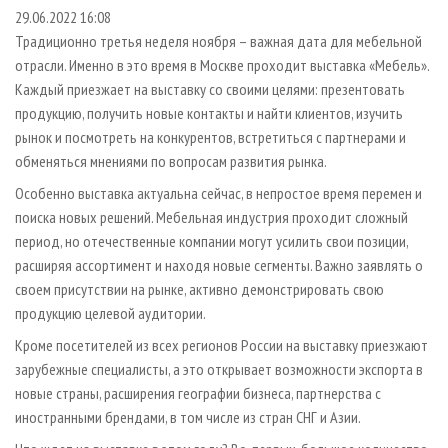
СУШКА ДРЕВЕСИНЫ
ПЕРСОНЫ
КОНТАКТЫ
РЕКЛАМА
29.06.2022 16:08
Традиционно третья неделя ноября – важная дата для мебельной
ПРОИЗВОДСТВО ДРЕВЕСНЫХ ПЛИТ
МОБИЛЬНЫЕ ВЫСТАВКИ
РЕКЛАМА НА САЙТЕ
отрасли. Именно в это время в Москве проходит выставка «Мебель».
ДЕРЕВЯННОЕ ДОМОСТРОЕНИЕ
ОФИЦИАЛЬНЫЕ ДЕЛЕГАЦИИ
Каждый приезжает на выставку со своими целями: презентовать
ПРОИЗВОДСТВО МЕБЕЛИ
продукцию, получить новые контакты и найти клиентов, изучить
ПРИОРИТЕТНЫЕ ИНВЕСТПРОЕКТЫ
рынок и посмотреть на конкурентов, встретиться с партнерами и
БИОЭНЕРГЕТИКА
RUSSIAN FORESTRY REVIEW
обменяться мнениями по вопросам развития рынка.
ЦБП
ГАЗЕТА ЛЕСПРОМФОРУМ
Особенно выставка актуальна сейчас, в непростое время перемен и
ИНСТРУМЕНТ И МАТЕРИАЛЫ
БИБЛИОТЕКА СПЕЦИАЛИСТА
поиска новых решений. Мебельная индустрия проходит сложный
период, но отечественные компании могут усилить свои позиции,
расширяя ассортимент и находя новые сегменты. Важно заявлять о
своем присутствии на рынке, активно демонстрировать свою
продукцию целевой аудитории.
Кроме посетителей из всех регионов России на выставку приезжают
зарубежные специалисты, а это открывает возможности экспорта в
новые страны, расширения географии бизнеса, партнерства с
иностранными брендами, в том числе из стран СНГ и Азии.