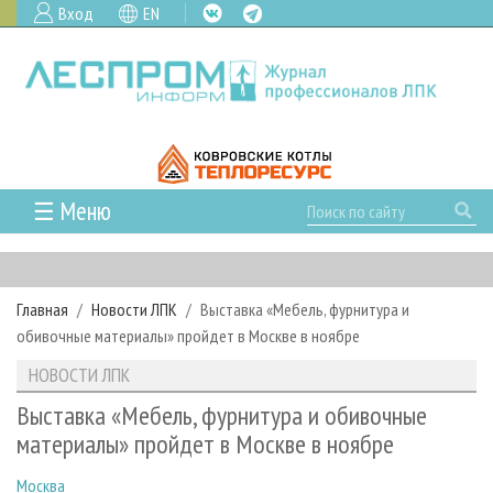
Вход
EN
☰ Меню
ГЛАВНАЯ
РУБРИКИ И ТЕМЫ
Главная
Новости ЛПК
Выставка «Мебель, фурнитура и
РУБРИКИ ЖУРНАЛА
НОВОСТИ
обивочные материалы» пройдет в Москве в ноябре
ЛЕСНОЕ ХОЗЯЙСТВО
КАЛЕНДАРЬ СОБЫТИЙ
ПРОЕКТЫ ЛПИ
НОВОСТИ ЛПК
ЛЕСОЗАГОТОВКА
НОВОСТИ ЛПК
АНАЛИТИКА
АРХИВ
Выставка «Мебель, фурнитура и обивочные
ЛЕСОПИЛЕНИЕ
НОВОСТИ ЖУРНАЛА
ПРЕДПРИЯТИЯ ЛПК
АРХИВ ЖУРНАЛОВ
материалы» пройдет в Москве в ноябре
О ЖУРНАЛЕ
ДЕРЕВООБРАБОТКА
НОВОСТИ КОМПАНИЙ
ЛЕСНЫЕ РЕГИОНЫ РОССИИ
СТАТЬИ
ПОДПИСКА
РЕКЛАМОДАТЕЛЯМ
Москва