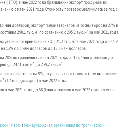
 (ITTO), в мае 2022 года бразильский экспорт продукции из
внению с маем 2021 года. Стоимость поставок увеличилась за год с
(4,6 млн долларов) экспорт пиломатериалов из сосны вырос на 27% в
ставил 298,1 тыс. м³ по сравнению с 295,2 тыс. м³ за май 2021 года.
увеличился примерно на 7% с 41,2 тыс. м³ в мае 2021 года до 43,9
 на 13% с 6,6 млн долларов до 18,8 млн долларов.
на 20% по сравнению с маем 2021 года, со 127,7 млн долларов до
од, с 247,1 тыс. м³ до 239,2 тыс. м³.
спорта сократился на 9%, но увеличился в стоимостном выражении
. м³ (3,4 млн долларов) в мае 2022 года.
в в мае 2021 года до 58,9 млн долларов в мае 2022 года, то есть
бежом
|
Итоги
|
Международная организация по тропической