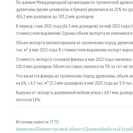
По данным Международной организации по тропической древесине
древесины (кроме целлюлозы и бумаги) увеличился на 21% по сра
416,2 млн долларов до 503,2 млн долларов.
В период с мая 2021 года (66,5 млн долларов) по май 2022 года 
стоимостном выражении. Однако объем экспорта не изменился и со
Объем экспорта пиломатериалов из тропических пород древесины 
тыс. м³ в мае 2022 года. В стоимостном выражении экспорт вырос
Стоимость экспорта сосновой фанеры в мае 2022 года снизилась 
101,6 млн долларов. Объем поставок снизился на 3% за тот же пери
Что касается фанеры из тропических пород древесины, объем эк
на 6%, с 6,5 тыс. м³ (3,2 млн долларов) в мае 2021 года до 5,9 тыс
Выручка от экспорта деревянной мебели упала с 69,7 млн долларо
почти на 16%.
Источник новости:
ITTO
Аналитика
|
Внешнеторговый оборот
|
Деревообработка
|
За ру