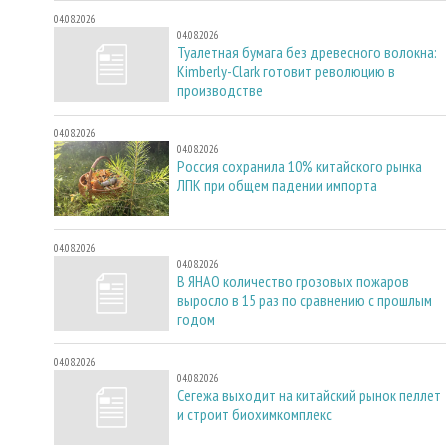
04.08.2026
04.08.2026
Туалетная бумага без древесного волокна:
Kimberly-Clark готовит революцию в
производстве
04.08.2026
04.08.2026
Россия сохранила 10% китайского рынка
ЛПК при общем падении импорта
04.08.2026
04.08.2026
В ЯНАО количество грозовых пожаров
выросло в 15 раз по сравнению с прошлым
годом
04.08.2026
04.08.2026
Сегежа выходит на китайский рынок пеллет
и строит биохимкомплекс