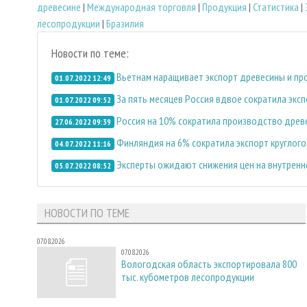
древесине
|
Международная торговля
|
Продукция
|
Статистика
|
лесопродукции
|
Бразилия
Новости по теме:
Вьетнам наращивает экспорт древесины и пр
01.07.2022 12:49
За пять месяцев Россия вдвое сократила эксп
01.07.2022 09:52
Россия на 10% сократила производство древ
27.06.2022 09:39
Финляндия на 6% сократила экспорт круглого
04.07.2022 11:16
Эксперты ожидают снижения цен на внутренн
05.07.2022 08:52
НОВОСТИ ПО ТЕМЕ
07.08.2026
07.08.2026
Вологодская область экспортировала 800
тыс. кубометров лесопродукции