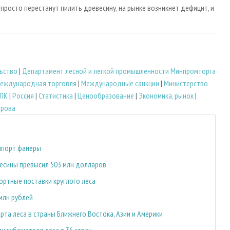
 просто перестанут пилить древесину, на рынке возникнет дефицит, и
льство
|
Департамент лесной и легкой промышленности Минпромторга
еждународная торговля
|
Международные санкции
|
Министерство
ЛПК
|
Россия
|
Статистика
|
Ценообразование
|
Экономика, рынок
|
ырова
импорт фанеры
весины превысил 503 млн долларов
ортные поставки круглого леса
млн рублей
та леса в страны Ближнего Востока, Азии и Америки
лн кубометров леса в 36 стран