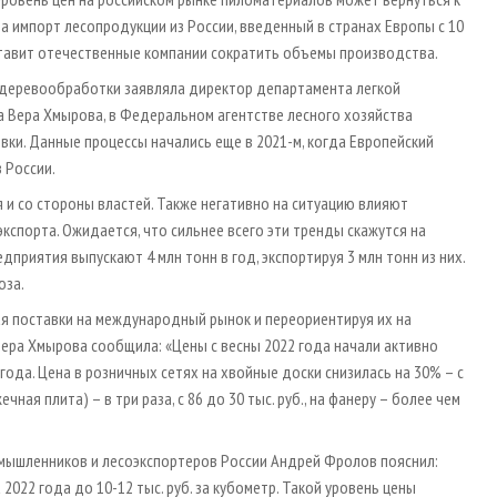
а импорт лесопродукции из России, введенный в странах Европы с 10
аставит отечественные компании сократить объемы производства.
 деревообработки заявляла директор департамента легкой
Вера Хмырова, в Федеральном агентстве лесного хозяйства
ки. Данные процессы начались еще в 2021-м, когда Европейский
 России.
 и со стороны властей. Также негативно на ситуацию влияют
кспорта. Ожидается, что сильнее всего эти тренды скажутся на
приятия выпускают 4 млн тонн в год, экспортируя 3 млн тонн из них.
юза.
я поставки на международный рынок и переориентируя их на
Вера Хмырова сообщила: «Цены с весны 2022 года начали активно
ода. Цена в розничных сетях на хвойные доски снизилась на 30% – с
ечная плита) – в три раза, с 86 до 30 тыс. руб., на фанеру – более чем
омышленников и лесоэкспортеров России Андрей Фролов пояснил:
022 года до 10-12 тыс. руб. за кубометр. Такой уровень цены