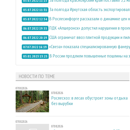
05.07.2022 11:13
За полгода Иркутская область экспортировал
05.07.2022 11:31
В Рослесинфорге рассказали о динамике цен 
05.07.2022 12:34
ПДК «Апшеронск» допустил нарушения в прое
06.07.2022 19:55
США ограничат ввоз плитной продукции и пил
06.07.2022 20:19
«Свеза» показала специализированную фанеру
07.07.2022 16:19
В России продлили повышенные пошлины на 
05.01.2023 13:25
НОВОСТИ ПО ТЕМЕ
07.08.2026
07.08.2026
Рослесхоз: в лесах обустроят зоны отдыха
без вырубки
07.08.2026
07.08.2026