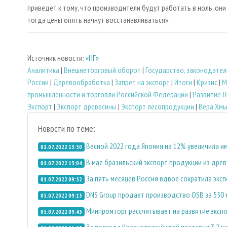
приведет к тому, что производители будут работать в ноль, они
тогда цены опять начнут восстанавливаться».
Источник новости:
«НГ»
Аналитика
|
Внешнеторговый оборот
|
Государство, законодате
России
|
Деревообработка
|
Запрет на экспорт
|
Итоги
|
Кризис
|
М
промышленности и торговли Российской Федерации
|
Развитие 
Экспорт
|
Экспорт древесины
|
Экспорт лесопродукции
|
Вера Хм
Новости по теме:
Весной 2022 года Япония на 12% увеличила 
01.07.2022 13:50
В мае бразильский экспорт продукции из дре
01.07.2022 13:04
За пять месяцев Россия вдвое сократила эксп
01.07.2022 09:52
DNS Group продает производство OSB за 550 
05.07.2022 09:15
Минпромторг рассчитывает на развитие экспор
05.07.2022 09:45
За полгода Красноярский край поставил 3,2 м