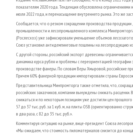
показателям 2020 года. Тенденция обусловлена ограничениями н
июля 2022 года, и перенасыщение внутреннего рынка. Это же з
Сообщается, что о резком сокращении производства продукции
промышленности и лесопромышленного комплекса Минпромторга 
(Рослесхоз) уже зафиксировали уменьшение объемов лесозаготов
Союз установил антидемпинговые пошлины на лесопродукцию из
С другой стороны, российский экспорт древесины ограничивается
динамика курса рубля и проблемы с переориентацией географии э
производстве фанеры. По словам Веры Хмыровой, российские пред
Причем 60% фанерной продукции импортировали страны Евросо
Представительница Минпромторга также отметила, что, сокраща
российских заказчиков, компании вынуждены снижать расценки. 
снижаться и по некоторым позициям уже достигли цен прошлого г
57 до 37 тыс. руб. за 1 куб. м, на плиты OSB (ориентированно струж
в два раза, с 82 до 35 тыс. руб.».
Комментируя ситуацию на рынке, вице-президент Союза лесопр
«Мы ожидаем, что стоимость пиломатериалов снизится до конца 2