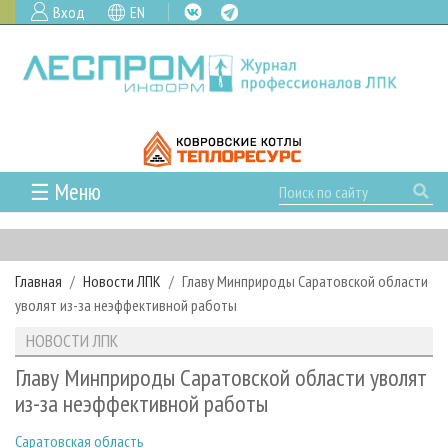
Вход
EN
☰ Меню
ГЛАВНАЯ
РУБРИКИ И ТЕМЫ
Главная
Новости ЛПК
Главу Минприроды Саратовской области
РУБРИКИ ЖУРНАЛА
НОВОСТИ
уволят из-за неэффективной работы
ЛЕСНОЕ ХОЗЯЙСТВО
КАЛЕНДАРЬ СОБЫТИЙ
ПРОЕКТЫ ЛПИ
НОВОСТИ ЛПК
ЛЕСОЗАГОТОВКА
НОВОСТИ ЛПК
АНАЛИТИКА
АРХИВ
Главу Минприроды Саратовской области уволят
ЛЕСОПИЛЕНИЕ
НОВОСТИ ЖУРНАЛА
ПРЕДПРИЯТИЯ ЛПК
АРХИВ ЖУРНАЛОВ
из-за неэффективной работы
О ЖУРНАЛЕ
ДЕРЕВООБРАБОТКА
НОВОСТИ КОМПАНИЙ
ЛЕСНЫЕ РЕГИОНЫ РОССИИ
СТАТЬИ
ПОДПИСКА
РЕКЛАМОДАТЕЛЯМ
Саратовская область