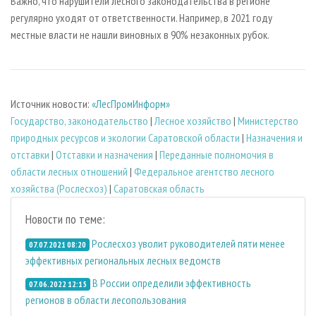
Важно, что нарушители лесного законодательства в регионе
регулярно уходят от ответственности. Например, в 2021 году
местные власти не нашли виновных в 90% незаконных рубок.
Источник новости:
«ЛесПромИнформ»
Государство, законодательство
|
Лесное хозяйство
|
Министерство
природных ресурсов и экологии Саратовской области
|
Назначения и
отставки
|
Отставки и назначения
|
Переданные полномочия в
области лесных отношений
|
Федеральное агентство лесного
хозяйства (Рослесхоз)
|
Саратовская область
Новости по теме:
Рослесхоз уволит руководителей пяти менее
07.07.2021 08:20
эффективных региональных лесных ведомств
В России определили эффективность
07.06.2022 12:15
регионов в области лесопользования