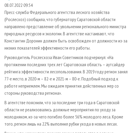
СУШКА ДРЕВЕСИНЫ
ПЕРСОНЫ
КОНТАКТЫ
РЕКЛАМА
08.07.2022 09:54
Пресс-служба Федерального агентства лесного хозяйства
ПРОИЗВОДСТВО ДРЕВЕСНЫХ ПЛИТ
МОБИЛЬНЫЕ ВЫСТАВКИ
РЕКЛАМА НА САЙТЕ
(Рослесхоз) сообщила, что губернатору Саратовской области
ДЕРЕВЯННОЕ ДОМОСТРОЕНИЕ
ОФИЦИАЛЬНЫЕ ДЕЛЕГАЦИИ
направлено представление об увольнении регионального министра
ПРОИЗВОДСТВО МЕБЕЛИ
природных ресурсов и экологии. В агентстве настаивают, что
ПРИОРИТЕТНЫЕ ИНВЕСТПРОЕКТЫ
Константин Доронин должен быть освобожден от должности из-за
БИОЭНЕРГЕТИКА
RUSSIAN FORESTRY REVIEW
низких показателей эффективности его работы.
ЦБП
ГАЗЕТА ЛЕСПРОМФОРУМ
Руководитель Рослесхоза Иван Советников подчеркнул: «На
ИНСТРУМЕНТ И МАТЕРИАЛЫ
БИБЛИОТЕКА СПЕЦИАЛИСТА
протяжении последних трех лет Саратовская область – аутсайдер
рейтинга эффективности лесопользования. В 2019 году регион занял
77-е место, в 2020-м – 82-е и 2021-м – 80-е. Подобный подход к
работе неприемлем. Мы ожидаем принятия действенных мер со
стороны руководства региона».
В агентстве пояснили, что за последние три года в Саратовской
области не реализовались должные мероприятия по уходу за
молодняком, из-за чего погибло более 56% молодого леса. Кроме
того, регион лишь на 22% выполнил рубки ухода в новых лесах.