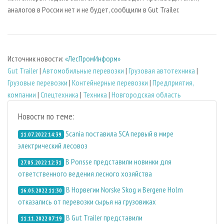
аналогов в России нет и не будет, сообщили в Gut Trailer.
Источник новости:
«ЛесПромИнформ»
Gut Trailer
|
Автомобильные перевозки
|
Грузовая автотехника
|
Грузовые перевозки
|
Контейнерные перевозки
|
Предприятия,
компании
|
Спецтехника
|
Техника
|
Новгородская область
Новости по теме:
Scania поставила SCA первый в мире
11.07.2022 14:39
электрический лесовоз
В Ponsse представили новинки для
27.05.2022 12:31
ответственного ведения лесного хозяйства
В Норвегии Norske Skog и Bergene Holm
16.05.2022 11:30
отказались от перевозки сырья на грузовиках
В Gut Trailer представили
11.11.2022 07:19