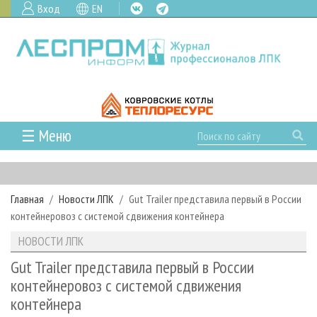
Вход
EN
☰ Меню
ГЛАВНАЯ
РУБРИКИ И ТЕМЫ
Главная
Новости ЛПК
Gut Trailer представила первый в России
РУБРИКИ ЖУРНАЛА
НОВОСТИ
контейнеровоз с системой сдвижения контейнера
ЛЕСНОЕ ХОЗЯЙСТВО
КАЛЕНДАРЬ СОБЫТИЙ
ПРОЕКТЫ ЛПИ
НОВОСТИ ЛПК
ЛЕСОЗАГОТОВКА
НОВОСТИ ЛПК
АНАЛИТИКА
АРХИВ
Gut Trailer представила первый в России
ЛЕСОПИЛЕНИЕ
НОВОСТИ ЖУРНАЛА
ПРЕДПРИЯТИЯ ЛПК
АРХИВ ЖУРНАЛОВ
контейнеровоз с системой сдвижения
О ЖУРНАЛЕ
контейнера
ДЕРЕВООБРАБОТКА
НОВОСТИ КОМПАНИЙ
ЛЕСНЫЕ РЕГИОНЫ РОССИИ
СТАТЬИ
ПОДПИСКА
РЕКЛАМОДАТЕЛЯМ