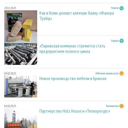
28.11.2025
Развитие
Как в Коми делают клееную балку. «Фанера
Трейд»
04.10.2025
Развитие
«Парижская коммуна» стремится стать
предприятием полного цикла
04.10.2025
Мебельное производство
Новое производство мебели в Брянске
04.10.2025
Биоэнергетика
Партнерство Holz House и «Теплоресурс»