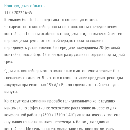
СУШКА ДРЕВЕСИНЫ
ПЕРСОНЫ
КОНТАКТЫ
РЕКЛАМА
Новгородская область
11.07.2022 16:35
ПРОИЗВОДСТВО ДРЕВЕСНЫХ ПЛИТ
МОБИЛЬНЫЕ ВЫСТАВКИ
РЕКЛАМА НА САЙТЕ
Компания Gut Trailer выпустила эксклюзивную модель
ДЕРЕВЯННОЕ ДОМОСТРОЕНИЕ
ОФИЦИАЛЬНЫЕ ДЕЛЕГАЦИИ
четырехосного контейнеровоза с возможностью передвижения
ПРОИЗВОДСТВО МЕБЕЛИ
ПРИОРИТЕТНЫЕ ИНВЕСТПРОЕКТЫ
контейнера. Главная особенность модели в гидравлической системе
перемещения груженого контейнера, которая позволяет
БИОЭНЕРГЕТИКА
RUSSIAN FORESTRY REVIEW
передвинуть установленный в середине полуприцепа 20-футовый
ЦБП
ГАЗЕТА ЛЕСПРОМФОРУМ
контейнер массой до 32 тонн для разгрузки или погрузки под задний
срез.
ИНСТРУМЕНТ И МАТЕРИАЛЫ
БИБЛИОТЕКА СПЕЦИАЛИСТА
Сдвигать контейнер можно полностью в автономном режиме, без
сцепления с тягачом. Для этого в комплектации предусмотрено два
аккумулятора емкостью 195 А/ч. Время сдвижки контейнера – две
минуты.
Конструкторы компании проработали уникальную конструкцию
максимально эффективно: межосевое расстояние выверено для
комфортной работы (2600 x 1310 x 1410), автоматическая система
опускания крыла позволяет перемещать балки для сдвижки
контейнера. Модель запатентована заводом-производителем,