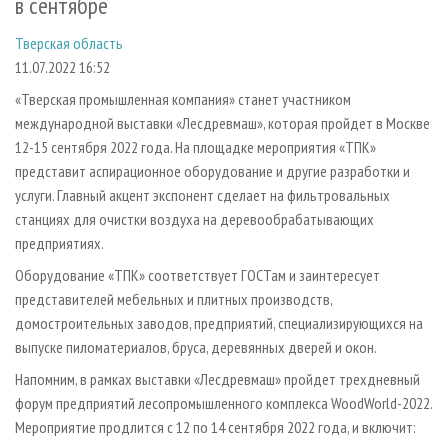
в сентябре
СУШКА ДРЕВЕСИНЫ
ПЕРСОНЫ
КОНТАКТЫ
РЕКЛАМА
Тверская область
ПРОИЗВОДСТВО ДРЕВЕСНЫХ ПЛИТ
МОБИЛЬНЫЕ ВЫСТАВКИ
РЕКЛАМА НА САЙТЕ
11.07.2022 16:52
ДЕРЕВЯННОЕ ДОМОСТРОЕНИЕ
ОФИЦИАЛЬНЫЕ ДЕЛЕГАЦИИ
«Тверская промышленная компания» станет участником
ПРОИЗВОДСТВО МЕБЕЛИ
ПРИОРИТЕТНЫЕ ИНВЕСТПРОЕКТЫ
международной выставки «Лесдревмаш», которая пройдет в Москве
БИОЭНЕРГЕТИКА
RUSSIAN FORESTRY REVIEW
12-15 сентября 2022 года. На площадке мероприятия «ТПК»
представит аспирационное оборудование и другие разработки и
ЦБП
ГАЗЕТА ЛЕСПРОМФОРУМ
услуги. Главный акцент экспонент сделает на фильтровальных
ИНСТРУМЕНТ И МАТЕРИАЛЫ
БИБЛИОТЕКА СПЕЦИАЛИСТА
станциях для очистки воздуха на деревообрабатывающих
предприятиях.
Оборудование «ТПК» соответствует ГОСТам и заинтересует
представителей мебельных и плитных производств,
домостроительных заводов, предприятий, специализирующихся на
выпуске пиломатериалов, бруса, деревянных дверей и окон.
Напомним, в рамках выставки «Лесдревмаш» пройдет трехдневный
форум предприятий лесопромышленного комплекса WoodWorld-2022.
Мероприятие продлится с 12 по 14 сентября 2022 года, и включит: