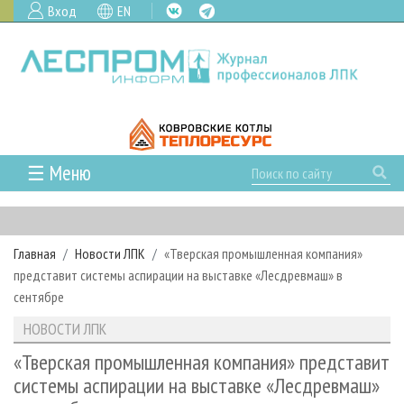
Вход
EN
☰ Меню
ГЛАВНАЯ
РУБРИКИ И ТЕМЫ
Главная
Новости ЛПК
«Тверская промышленная компания»
РУБРИКИ ЖУРНАЛА
НОВОСТИ
представит системы аспирации на выставке «Лесдревмаш» в
ЛЕСНОЕ ХОЗЯЙСТВО
КАЛЕНДАРЬ СОБЫТИЙ
сентябре
ПРОЕКТЫ ЛПИ
ЛЕСОЗАГОТОВКА
НОВОСТИ ЛПК
АНАЛИТИКА
НОВОСТИ ЛПК
АРХИВ
ЛЕСОПИЛЕНИЕ
НОВОСТИ ЖУРНАЛА
ПРЕДПРИЯТИЯ ЛПК
АРХИВ ЖУРНАЛОВ
«Тверская промышленная компания» представит
О ЖУРНАЛЕ
системы аспирации на выставке «Лесдревмаш»
ДЕРЕВООБРАБОТКА
НОВОСТИ КОМПАНИЙ
ЛЕСНЫЕ РЕГИОНЫ РОССИИ
СТАТЬИ
ПОДПИСКА
РЕКЛАМОДАТЕЛЯМ