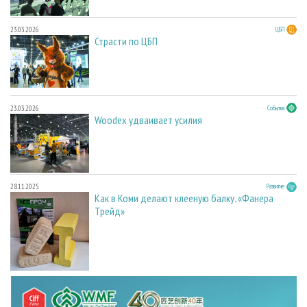
23.03.2026
ЦБП
Страсти по ЦБП
23.03.2026
События
Woodex удваивает усилия
28.11.2025
Развитие
Как в Коми делают клееную балку. «Фанера
Трейд»