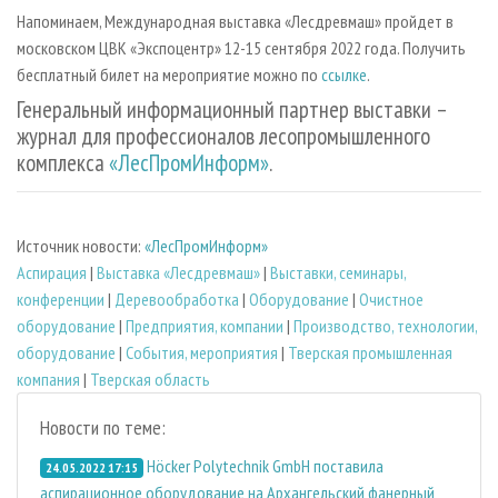
Напоминаем, Международная выставка «Лесдревмаш» пройдет в
московском ЦВК «Экспоцентр» 12-15 сентября 2022 года. Получить
бесплатный билет на мероприятие можно по
ссылке
.
Генеральный информационный партнер выставки –
журнал для профессионалов лесопромышленного
комплекса
«ЛесПромИнформ»
.
Источник новости:
«ЛесПромИнформ»
Аспирация
|
Выставка «Лесдревмаш»
|
Выставки, семинары,
конференции
|
Деревообработка
|
Оборудование
|
Очистное
оборудование
|
Предприятия, компании
|
Производство, технологии,
оборудование
|
События, мероприятия
|
Тверская промышленная
компания
|
Тверская область
Новости по теме:
Höcker Polytechnik GmbH поставила
24.05.2022 17:15
аспирационное оборудование на Архангельский фанерный