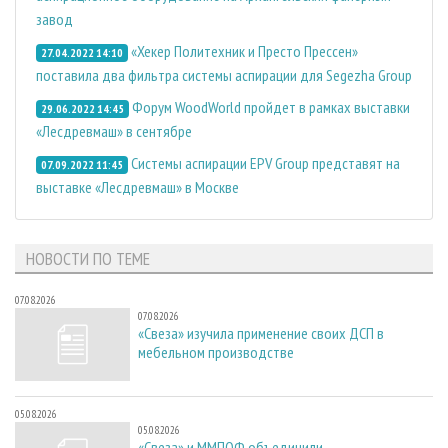
завод
«Хекер Политехник и Престо Прессен»
27.04.2022 14:10
поставила два фильтра системы аспирации для Segezha Group
Форум WoodWorld пройдет в рамках выставки
29.06.2022 14:45
«Лесдревмаш» в сентябре
Системы аспирации EPV Group представят на
07.09.2022 11:45
выставке «Лесдревмаш» в Москве
НОВОСТИ ПО ТЕМЕ
07.08.2026
07.08.2026
«Свеза» изучила применение своих ДСП в
мебельном производстве
05.08.2026
05.08.2026
«Свеза» и ММПОФ объединили