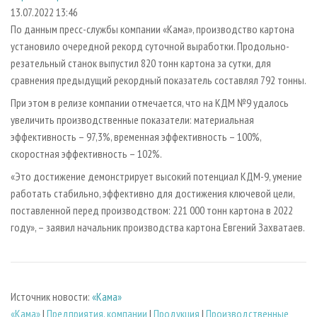
СУШКА ДРЕВЕСИНЫ
ПЕРСОНЫ
КОНТАКТЫ
РЕКЛАМА
13.07.2022 13:46
По данным пресс-службы компании «Кама», производство картона
ПРОИЗВОДСТВО ДРЕВЕСНЫХ ПЛИТ
МОБИЛЬНЫЕ ВЫСТАВКИ
РЕКЛАМА НА САЙТЕ
установило очередной рекорд суточной выработки. Продольно-
ДЕРЕВЯННОЕ ДОМОСТРОЕНИЕ
ОФИЦИАЛЬНЫЕ ДЕЛЕГАЦИИ
резательный станок выпустил 820 тонн картона за сутки, для
ПРОИЗВОДСТВО МЕБЕЛИ
сравнения предыдущий рекордный показатель составлял 792 тонны.
ПРИОРИТЕТНЫЕ ИНВЕСТПРОЕКТЫ
БИОЭНЕРГЕТИКА
При этом в релизе компании отмечается, что на КДМ №9 удалось
RUSSIAN FORESTRY REVIEW
увеличить производственные показатели: материальная
ЦБП
ГАЗЕТА ЛЕСПРОМФОРУМ
эффективность – 97,3%, временная эффективность – 100%,
ИНСТРУМЕНТ И МАТЕРИАЛЫ
БИБЛИОТЕКА СПЕЦИАЛИСТА
скоростная эффективность – 102%.
«Это достижение демонстрирует высокий потенциал КДМ-9, умение
работать стабильно, эффективно для достижения ключевой цели,
поставленной перед производством: 221 000 тонн картона в 2022
году», – заявил начальник производства картона Евгений Захватаев.
Источник новости:
«Кама»
«Кама»
|
Предприятия, компании
|
Продукция
|
Производственные