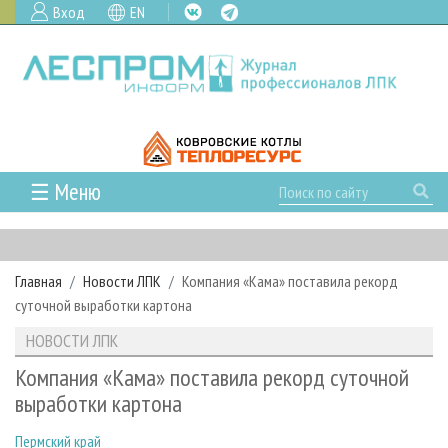
Вход
EN
☰ Меню
ГЛАВНАЯ
РУБРИКИ И ТЕМЫ
Главная
Новости ЛПК
Компания «Кама» поставила рекорд
РУБРИКИ ЖУРНАЛА
НОВОСТИ
суточной выработки картона
ЛЕСНОЕ ХОЗЯЙСТВО
КАЛЕНДАРЬ СОБЫТИЙ
ПРОЕКТЫ ЛПИ
НОВОСТИ ЛПК
ЛЕСОЗАГОТОВКА
НОВОСТИ ЛПК
АНАЛИТИКА
АРХИВ
Компания «Кама» поставила рекорд суточной
ЛЕСОПИЛЕНИЕ
НОВОСТИ ЖУРНАЛА
ПРЕДПРИЯТИЯ ЛПК
АРХИВ ЖУРНАЛОВ
выработки картона
О ЖУРНАЛЕ
ДЕРЕВООБРАБОТКА
НОВОСТИ КОМПАНИЙ
ЛЕСНЫЕ РЕГИОНЫ РОССИИ
СТАТЬИ
ПОДПИСКА
РЕКЛАМОДАТЕЛЯМ
Пермский край