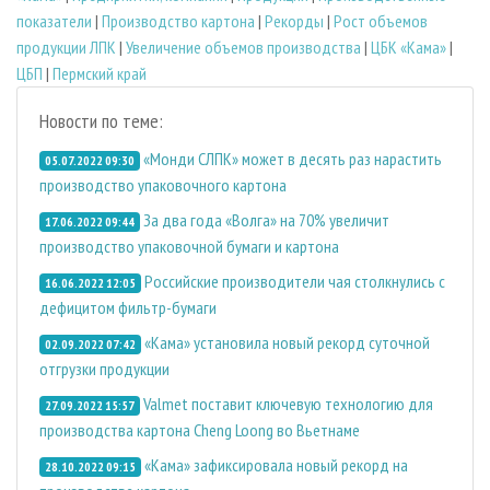
показатели
|
Производство картона
|
Рекорды
|
Рост объемов
продукции ЛПК
|
Увеличение объемов производства
|
ЦБК «Кама»
|
ЦБП
|
Пермский край
Новости по теме:
«Монди СЛПК» может в десять раз нарастить
05.07.2022 09:30
производство упаковочного картона
За два года «Волга» на 70% увеличит
17.06.2022 09:44
производство упаковочной бумаги и картона
Российские производители чая столкнулись с
16.06.2022 12:05
дефицитом фильтр-бумаги
«Кама» установила новый рекорд суточной
02.09.2022 07:42
отгрузки продукции
Valmet поставит ключевую технологию для
27.09.2022 15:57
производства картона Cheng Loong во Вьетнаме
«Кама» зафиксировала новый рекорд на
28.10.2022 09:15