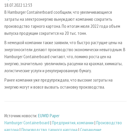
СУШКА ДРЕВЕСИНЫ
ПЕРСОНЫ
КОНТАКТЫ
РЕКЛАМА
18.07.2022 12:53
В Hamburger Containerboard сообщили, что увеличивающиеся
ПРОИЗВОДСТВО ДРЕВЕСНЫХ ПЛИТ
МОБИЛЬНЫЕ ВЫСТАВКИ
РЕКЛАМА НА САЙТЕ
затраты на электроэнергию вынуждают компанию сократить
ДЕРЕВЯННОЕ ДОМОСТРОЕНИЕ
ОФИЦИАЛЬНЫЕ ДЕЛЕГАЦИИ
производство тарного картона. По итогам июля 2022 года объем
ПРОИЗВОДСТВО МЕБЕЛИ
выпуска продукции сократится на 20 тыс. тонн.
ПРИОРИТЕТНЫЕ ИНВЕСТПРОЕКТЫ
БИОЭНЕРГЕТИКА
В немецкой компании также заявили, что быстро растущие цены на
RUSSIAN FORESTRY REVIEW
энергоносители делают производство экономически невыгодным. В
ЦБП
ГАЗЕТА ЛЕСПРОМФОРУМ
Hamburger Containerboard считают, что, помимо роста цен на
ИНСТРУМЕНТ И МАТЕРИАЛЫ
БИБЛИОТЕКА СПЕЦИАЛИСТА
энергию, значительно увеличились расценки на крахмал, химикаты,
логистические услуги и рекуперированную бумагу.
Ранее компания уже предупреждала, что высокие затраты на
энергию могут и вовсе вызвать остановку производства.
Источник новости:
EUWID Paper
Hamburger Containerboard
|
Предприятия, компании
|
Производство
картона
|
Производство тарного картона
|
Сокращение