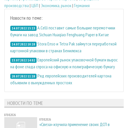
производства
|
ЦБП
|
Экономика, рынок
|
Германия
Новости по теме:
A.Celli поставит самые большие перемотчики
14.07.2022 15:13
бумаги на завод Sichuan Huaqiao Fenghuang Paper в Китае
Stora Enso и Tetra Pak займутся переработкой
14.07.2022 10:18
картонной упаковки в странах Бенилюкса
Европейский рынок упаковочной бумаги вырос
13.07.2022 14:02
на фоне спада спроса на офисную и полиграфическую бумагу
Ряд европейских производителей картона
20.07.2022 11:18
объявили о вынужденных простоях
НОВОСТИ ПО ТЕМЕ
07.08.2026
07.08.2026
«Свеза» изучила применение своих ДСП в