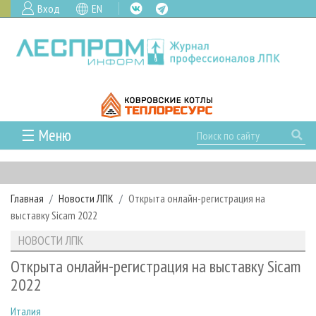
Вход
EN
☰ Меню
ГЛАВНАЯ
РУБРИКИ И ТЕМЫ
Главная
Новости ЛПК
Открыта онлайн-регистрация на
РУБРИКИ ЖУРНАЛА
НОВОСТИ
выставку Sicam 2022
ЛЕСНОЕ ХОЗЯЙСТВО
КАЛЕНДАРЬ СОБЫТИЙ
ПРОЕКТЫ ЛПИ
НОВОСТИ ЛПК
ЛЕСОЗАГОТОВКА
НОВОСТИ ЛПК
АНАЛИТИКА
АРХИВ
Открыта онлайн-регистрация на выставку Sicam
ЛЕСОПИЛЕНИЕ
НОВОСТИ ЖУРНАЛА
ПРЕДПРИЯТИЯ ЛПК
АРХИВ ЖУРНАЛОВ
2022
О ЖУРНАЛЕ
ДЕРЕВООБРАБОТКА
НОВОСТИ КОМПАНИЙ
ЛЕСНЫЕ РЕГИОНЫ РОССИИ
СТАТЬИ
ПОДПИСКА
РЕКЛАМОДАТЕЛЯМ
Италия