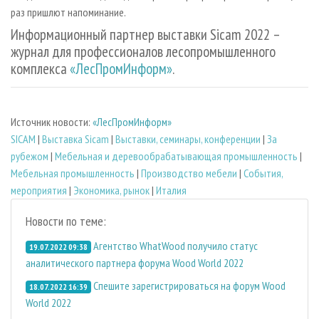
раз пришлют напоминание.
Информационный партнер выставки Sicam 2022 –
журнал для профессионалов лесопромышленного
комплекса
«ЛесПромИнформ»
.
Источник новости:
«ЛесПромИнформ»
SICAM
|
Выставка Sicam
|
Выставки, семинары, конференции
|
За
рубежом
|
Мебельная и деревообрабатывающая промышленность
|
Мебельная промышленность
|
Производство мебели
|
События,
мероприятия
|
Экономика, рынок
|
Италия
Новости по теме:
Агентство WhatWood получило статус
19.07.2022 09:38
аналитического партнера форума Wood World 2022
Спешите зарегистрироваться на форум Wood
18.07.2022 16:39
World 2022