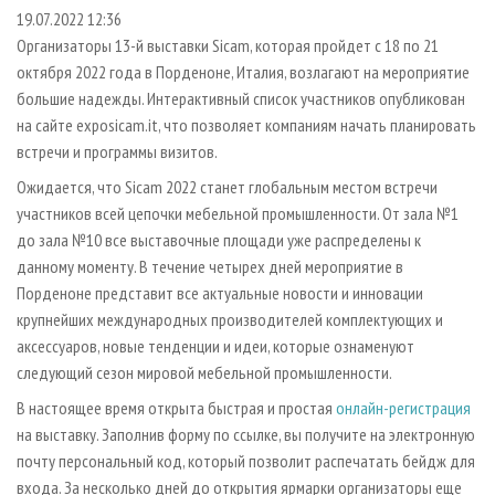
СУШКА ДРЕВЕСИНЫ
ПЕРСОНЫ
КОНТАКТЫ
РЕКЛАМА
19.07.2022 12:36
Организаторы 13-й выставки Sicam, которая пройдет с 18 по 21
ПРОИЗВОДСТВО ДРЕВЕСНЫХ ПЛИТ
МОБИЛЬНЫЕ ВЫСТАВКИ
РЕКЛАМА НА САЙТЕ
октября 2022 года в Порденоне, Италия, возлагают на мероприятие
ДЕРЕВЯННОЕ ДОМОСТРОЕНИЕ
ОФИЦИАЛЬНЫЕ ДЕЛЕГАЦИИ
большие надежды. Интерактивный список участников опубликован
ПРОИЗВОДСТВО МЕБЕЛИ
на сайте exposicam.it, что позволяет компаниям начать планировать
ПРИОРИТЕТНЫЕ ИНВЕСТПРОЕКТЫ
встречи и программы визитов.
БИОЭНЕРГЕТИКА
RUSSIAN FORESTRY REVIEW
Ожидается, что Sicam 2022 станет глобальным местом встречи
ЦБП
ГАЗЕТА ЛЕСПРОМФОРУМ
участников всей цепочки мебельной промышленности. От зала №1
ИНСТРУМЕНТ И МАТЕРИАЛЫ
БИБЛИОТЕКА СПЕЦИАЛИСТА
до зала №10 все выставочные площади уже распределены к
данному моменту. В течение четырех дней мероприятие в
Порденоне представит все актуальные новости и инновации
крупнейших международных производителей комплектующих и
аксессуаров, новые тенденции и идеи, которые ознаменуют
следующий сезон мировой мебельной промышленности.
В настоящее время открыта быстрая и простая
онлайн-регистрация
на выставку. Заполнив форму по ссылке, вы получите на электронную
почту персональный код, который позволит распечатать бейдж для
входа. За несколько дней до открытия ярмарки организаторы еще