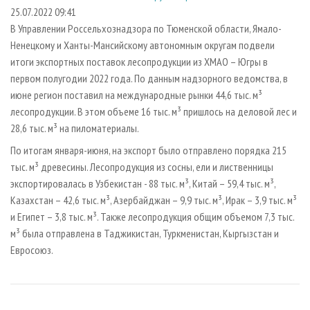
СУШКА ДРЕВЕСИНЫ
ПЕРСОНЫ
КОНТАКТЫ
РЕКЛАМА
25.07.2022 09:41
В Управлении Россельхознадзора по Тюменской области, Ямало-
ПРОИЗВОДСТВО ДРЕВЕСНЫХ ПЛИТ
МОБИЛЬНЫЕ ВЫСТАВКИ
РЕКЛАМА НА САЙТЕ
Ненецкому и Ханты-Мансийскому автономным округам подвели
ДЕРЕВЯННОЕ ДОМОСТРОЕНИЕ
ОФИЦИАЛЬНЫЕ ДЕЛЕГАЦИИ
итоги экспортных поставок лесопродукции из ХМАО – Югры в
ПРОИЗВОДСТВО МЕБЕЛИ
первом полугодии 2022 года. По данным надзорного ведомства, в
ПРИОРИТЕТНЫЕ ИНВЕСТПРОЕКТЫ
июне регион поставил на международные рынки 44,6 тыс. м³
БИОЭНЕРГЕТИКА
RUSSIAN FORESTRY REVIEW
лесопродукции. В этом объеме 16 тыс. м³ пришлось на деловой лес и
ЦБП
ГАЗЕТА ЛЕСПРОМФОРУМ
28,6 тыс. м³ на пиломатериалы.
ИНСТРУМЕНТ И МАТЕРИАЛЫ
БИБЛИОТЕКА СПЕЦИАЛИСТА
По итогам января-июня, на экспорт было отправлено порядка 215
тыс. м³ древесины. Лесопродукция из сосны, ели и лиственницы
экспортировалась в Узбекистан - 88 тыс. м³, Китай – 59,4 тыс. м³,
Казахстан – 42,6 тыс. м³, Азербайджан – 9,9 тыс. м³, Ирак – 3,9 тыс. м³
и Египет – 3,8 тыс. м³. Также лесопродукция общим объемом 7,3 тыс.
м³ была отправлена в Таджикистан, Туркменистан, Кыргызстан и
Евросоюз.