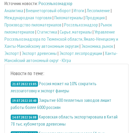
Источник новости:
Россельхознадзор
Аналитика
|
Внешнеторговый оборот
|
Итоги
|
Лесопиление
|
Международная торговля
|
Пиломатериалы
|
Продукция
|
Производство пиломатериалов
|
Россельхознадзор
|
Рынок
пиломатериалов
|
Статистика
|
Сырье, материалы
|
Управление
Россельхознадзора по Тюменской области, Ямало-Ненецкому и
Ханты-Мансийскому автономным округам
|
Экономика, рынок
|
Экспорт
|
Экспорт древесины
|
Экспорт лесопродукции
|
Ханты-
Мансийский автономный округ - Югра
Новости по теме:
Россия может на 10% сократить
21.07.2022 15:05
лесозаготовку и экспорт фанеры
Закрытие 600 пеллетных заводов лишит
19.07.2022 10:40
работы более 6000 россиян
Кировская область экспортировала в Китай
14.07.2022 16:08
78 тыс. кубометров древесины