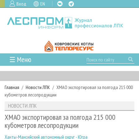
Вход
EN
☰ Меню
ГЛАВНАЯ
РУБРИКИ И ТЕМЫ
Главная
Новости ЛПК
ХМАО экспортировал за полгода 215 000
РУБРИКИ ЖУРНАЛА
НОВОСТИ
кубометров лесопродукции
ЛЕСНОЕ ХОЗЯЙСТВО
КАЛЕНДАРЬ СОБЫТИЙ
ПРОЕКТЫ ЛПИ
НОВОСТИ ЛПК
ЛЕСОЗАГОТОВКА
НОВОСТИ ЛПК
АНАЛИТИКА
АРХИВ
ХМАО экспортировал за полгода 215 000
ЛЕСОПИЛЕНИЕ
НОВОСТИ ЖУРНАЛА
ПРЕДПРИЯТИЯ ЛПК
АРХИВ ЖУРНАЛОВ
кубометров лесопродукции
О ЖУРНАЛЕ
ДЕРЕВООБРАБОТКА
НОВОСТИ КОМПАНИЙ
ЛЕСНЫЕ РЕГИОНЫ РОССИИ
СТАТЬИ
ПОДПИСКА
РЕКЛАМОДАТЕЛЯМ
Ханты-Мансийский автономный округ - Югра