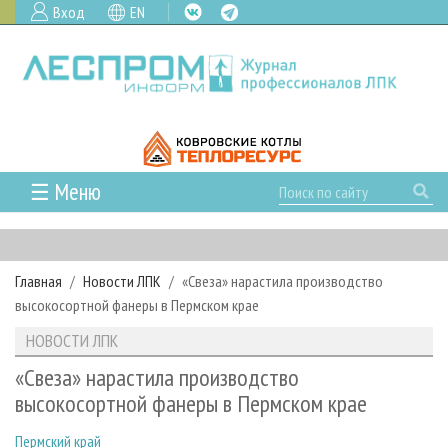
Вход
EN
☰ Меню
ГЛАВНАЯ
РУБРИКИ И ТЕМЫ
Главная
Новости ЛПК
«Свеза» нарастила производство
РУБРИКИ ЖУРНАЛА
НОВОСТИ
высокосортной фанеры в Пермском крае
ЛЕСНОЕ ХОЗЯЙСТВО
КАЛЕНДАРЬ СОБЫТИЙ
ПРОЕКТЫ ЛПИ
НОВОСТИ ЛПК
ЛЕСОЗАГОТОВКА
НОВОСТИ ЛПК
АНАЛИТИКА
АРХИВ
«Свеза» нарастила производство
ЛЕСОПИЛЕНИЕ
НОВОСТИ ЖУРНАЛА
ПРЕДПРИЯТИЯ ЛПК
АРХИВ ЖУРНАЛОВ
высокосортной фанеры в Пермском крае
О ЖУРНАЛЕ
ДЕРЕВООБРАБОТКА
НОВОСТИ КОМПАНИЙ
ЛЕСНЫЕ РЕГИОНЫ РОССИИ
СТАТЬИ
ПОДПИСКА
РЕКЛАМОДАТЕЛЯМ
Пермский край