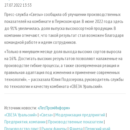
СУШКА ДРЕВЕСИНЫ
ПЕРСОНЫ
КОНТАКТЫ
РЕКЛАМА
27.07.2022 13:53
ПРОИЗВОДСТВО ДРЕВЕСНЫХ ПЛИТ
МОБИЛЬНЫЕ ВЫСТАВКИ
Пресс-служба «Свезы» сообщила об улучшении производственных
РЕКЛАМА НА САЙТЕ
показателей на комбинате в Пермском крае. В июне 2022 года здесь
ДЕРЕВЯННОЕ ДОМОСТРОЕНИЕ
ОФИЦИАЛЬНЫЕ ДЕЛЕГАЦИИ
до 91% увеличилась доля выпуска высокосортной продукции. В
ПРОИЗВОДСТВО МЕБЕЛИ
ПРИОРИТЕТНЫЕ ИНВЕСТПРОЕКТЫ
компании отмечают, что такой результат стал возможен благодаря
БИОЭНЕРГЕТИКА
командной работе и идеям сотрудников.
RUSSIAN FORESTRY REVIEW
«Только в минувшем месяце доля выхода высоких сортов выросла
ЦБП
ГАЗЕТА ЛЕСПРОМФОРУМ
на 16%. Достигать высоких результатов позволяют налаженные на
ИНСТРУМЕНТ И МАТЕРИАЛЫ
БИБЛИОТЕКА СПЕЦИАЛИСТА
производстве гибкие процессы, а также своевременная реакция и
правильная адаптация под изменения и применение современных
технологий», – рассказала Юлия Подозерова, руководитель службы
по технологии и качеству комбината «СВЕЗА Уральский».
Источник новости:
«ЛесПромИнформ»
«СВЕЗА Уральский»
|
«Свеза»
|
Модернизация предприятий
|
Предприятия, компании
|
Производственные показатели
|
Производство плит
|
Рынок фанеры
|
Фанера
|
Пермский край