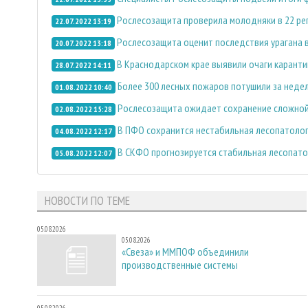
Рослесозащита проверила молодняки в 22 ре
22.07.2022 13:19
Рослесозащита оценит последствия урагана 
20.07.2022 13:18
В Краснодарском крае выявили очаги карант
28.07.2022 14:11
Более 300 лесных пожаров потушили за недел
01.08.2022 10:40
Рослесозащита ожидает сохранение сложной
02.08.2022 15:28
В ПФО сохранится нестабильная лесопатолог
04.08.2022 12:17
В СКФО прогнозируется стабильная лесопато
05.08.2022 12:07
НОВОСТИ ПО ТЕМЕ
05.08.2026
05.08.2026
«Свеза» и ММПОФ объединили
производственные системы
05.08.2026