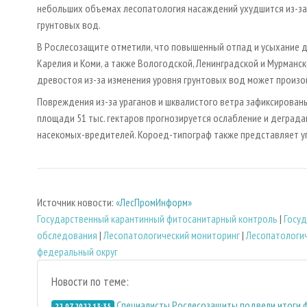
небольших объемах лесопатология насаждений ухудшится из-за 
грунтовых вод.
В Рослесозащите отметили, что повышенный отпад и усыхание д
Карелия и Коми, а также Вологодской, Ленинградской и Мурманс
древостоя из-за изменения уровня грунтовых вод может произо
Повреждения из-за ураганов и шквалистого ветра зафиксированы
площади 51 тыс. гектаров прогнозируется ослабление и деграда
насекомых-вредителей. Короед-типограф также представляет у
Источник новости:
«ЛесПромИнформ»
Государственный карантинный фитосанитарный контроль
|
Госуд
обследования
|
Лесопатологический мониторинг
|
Лесопатологи
федеральный округ
Новости по теме:
Специалисты Рослесозащиты подвели итоги 
22.07.2022 13:35