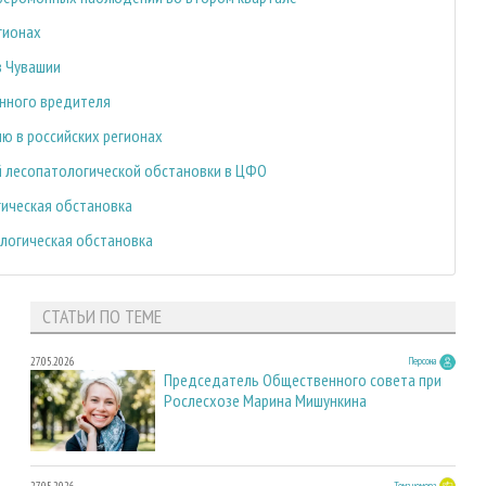
гионах
в Чувашии
инного вредителя
ю в российских регионах
 лесопатологической обстановки в ЦФО
ическая обстановка
логическая обстановка
СТАТЬИ ПО ТЕМЕ
27.05.2026
Персона
Председатель Общественного совета при
Рослесхозе Марина Мишункина
27.05.2026
Тема номера