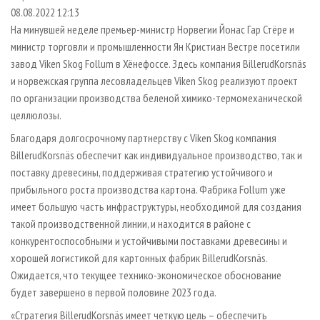
СУШКА ДРЕВЕСИНЫ
ПЕРСОНЫ
КОНТАКТЫ
РЕКЛАМА
08.08.2022 12:13
На минувшей неделе премьер-министр Норвегии Йонас Гар Стёре и
ПРОИЗВОДСТВО ДРЕВЕСНЫХ ПЛИТ
МОБИЛЬНЫЕ ВЫСТАВКИ
РЕКЛАМА НА САЙТЕ
министр торговли и промышленности Ян Кристиан Вестре посетили
ДЕРЕВЯННОЕ ДОМОСТРОЕНИЕ
ОФИЦИАЛЬНЫЕ ДЕЛЕГАЦИИ
завод Viken Skog Follum в Хёнефоссе. Здесь компания BillerudKorsnäs
ПРОИЗВОДСТВО МЕБЕЛИ
и норвежская группа лесовладельцев Viken Skog реализуют проект
ПРИОРИТЕТНЫЕ ИНВЕСТПРОЕКТЫ
по организации производства беленой химико-термомеханической
БИОЭНЕРГЕТИКА
RUSSIAN FORESTRY REVIEW
целлюлозы.
ЦБП
ГАЗЕТА ЛЕСПРОМФОРУМ
Благодаря долгосрочному партнерству с Viken Skog компания
ИНСТРУМЕНТ И МАТЕРИАЛЫ
БИБЛИОТЕКА СПЕЦИАЛИСТА
BillerudKorsnäs обеспечит как индивидуальное производство, так и
поставку древесины, поддерживая стратегию устойчивого и
прибыльного роста производства картона. Фабрика Follum уже
имеет большую часть инфраструктуры, необходимой для создания
такой производственной линии, и находится в районе с
конкурентоспособными и устойчивыми поставками древесины и
хорошей логистикой для картонных фабрик BillerudKorsnäs.
Ожидается, что текущее технико-экономическое обоснование
будет завершено в первой половине 2023 года.
«Стратегия BillerudKorsnäs имеет четкую цель – обеспечить