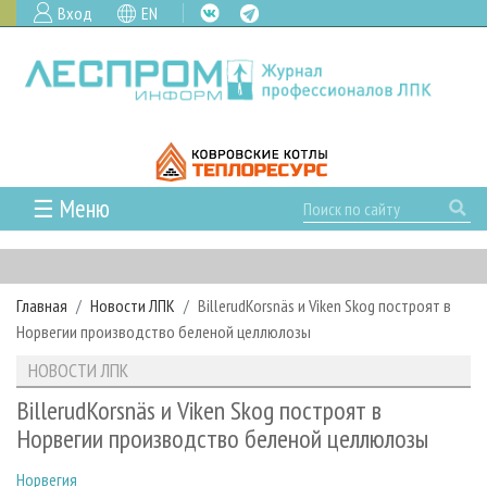
Вход
EN
☰ Меню
ГЛАВНАЯ
РУБРИКИ И ТЕМЫ
Главная
Новости ЛПК
BillerudKorsnäs и Viken Skog построят в
РУБРИКИ ЖУРНАЛА
НОВОСТИ
Норвегии производство беленой целлюлозы
ЛЕСНОЕ ХОЗЯЙСТВО
КАЛЕНДАРЬ СОБЫТИЙ
ПРОЕКТЫ ЛПИ
НОВОСТИ ЛПК
ЛЕСОЗАГОТОВКА
НОВОСТИ ЛПК
АНАЛИТИКА
АРХИВ
BillerudKorsnäs и Viken Skog построят в
ЛЕСОПИЛЕНИЕ
НОВОСТИ ЖУРНАЛА
ПРЕДПРИЯТИЯ ЛПК
АРХИВ ЖУРНАЛОВ
Норвегии производство беленой целлюлозы
О ЖУРНАЛЕ
ДЕРЕВООБРАБОТКА
НОВОСТИ КОМПАНИЙ
ЛЕСНЫЕ РЕГИОНЫ РОССИИ
СТАТЬИ
ПОДПИСКА
РЕКЛАМОДАТЕЛЯМ
Норвегия