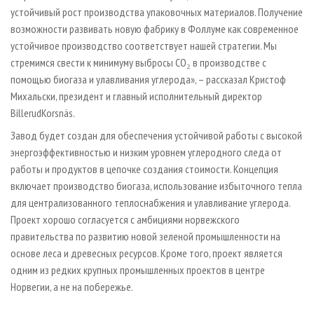
устойчивый рост производства упаковочных материалов. Получение
возможности развивать новую фабрику в Фоллуме как современное
устойчивое производство соответствует нашей стратегии. Мы
стремимся свести к минимуму выбросы CO₂ в производстве с
помощью биогаза и улавливания углерода», – рассказал Кристоф
Михальски, президент и главный исполнительный директор
BillerudKorsnäs.
Завод будет создан для обеспечения устойчивой работы с высокой
энергоэффективностью и низким уровнем углеродного следа от
работы и продуктов в цепочке создания стоимости. Концепция
включает производство биогаза, использование избыточного тепла
для централизованного теплоснабжения и улавливание углерода.
Проект хорошо согласуется с амбициями норвежского
правительства по развитию новой зеленой промышленности на
основе леса и древесных ресурсов. Кроме того, проект является
одним из редких крупных промышленных проектов в центре
Норвегии, а не на побережье.