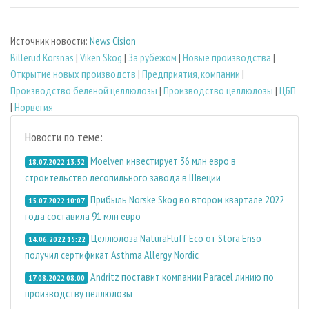
Источник новости:
News Cision
Billerud Korsnas
|
Viken Skog
|
За рубежом
|
Новые производства
|
Открытие новых производств
|
Предприятия, компании
|
Производство беленой целлюлозы
|
Производство целлюлозы
|
ЦБП
|
Норвегия
Новости по теме:
Moelven инвестирует 36 млн евро в
18.07.2022 13:52
строительство лесопильного завода в Швеции
Прибыль Norske Skog во втором квартале 2022
15.07.2022 10:07
года составила 91 млн евро
Целлюлоза NaturaFluff Eco от Stora Enso
14.06.2022 15:22
получил сертификат Asthma Allergy Nordic
Andritz поставит компании Paracel линию по
17.08.2022 08:00
производству целлюлозы