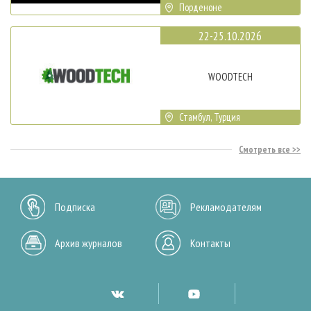
Порденоне
22-25.10.2026
WOODTECH
Стамбул, Турция
Смотреть все
Подписка
Рекламодателям
Архив журналов
Контакты