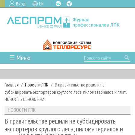
Вход
EN
☰ Меню
ГЛАВНАЯ
РУБРИКИ И ТЕМЫ
Главная
Новости ЛПК
В правительстве решили не
РУБРИКИ ЖУРНАЛА
НОВОСТИ
субсидировать экспортеров круглого леса, пиломатериалов и плит.
ЛЕСНОЕ ХОЗЯЙСТВО
КАЛЕНДАРЬ СОБЫТИЙ
НОВОСТЬ ОБНОВЛЕНА
ПРОЕКТЫ ЛПИ
ЛЕСОЗАГОТОВКА
НОВОСТИ ЛПК
АНАЛИТИКА
НОВОСТИ ЛПК
АРХИВ
ЛЕСОПИЛЕНИЕ
НОВОСТИ ЖУРНАЛА
ПРЕДПРИЯТИЯ ЛПК
АРХИВ ЖУРНАЛОВ
В правительстве решили не субсидировать
О ЖУРНАЛЕ
экспортеров круглого леса, пиломатериалов и
ДЕРЕВООБРАБОТКА
НОВОСТИ КОМПАНИЙ
ЛЕСНЫЕ РЕГИОНЫ РОССИИ
СТАТЬИ
ПОДПИСКА
РЕКЛАМОДАТЕЛЯМ