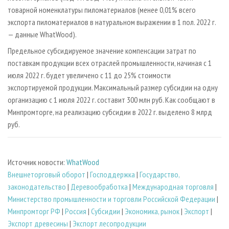
товарной номенклатуры пиломатериалов (менее 0,01% всего
экспорта пиломатериалов в натуральном выражении в 1 пол. 2022 г.
— данные WhatWood).
Предельное субсидируемое значение компенсации затрат по
поставкам продукции всех отраслей промышленности, начиная с 1
июля 2022 г. будет увеличено с 11 до 25% стоимости
экспортируемой продукции. Максимальный размер субсидии на одну
организацию с 1 июля 2022 г. составит 300 млн руб. Как сообщают в
Минпромторге, на реализацию субсидии в 2022 г. выделено 8 млрд
руб.
Источник новости:
WhatWood
Внешнеторговый оборот
|
Господдержка
|
Государство,
законодательство
|
Деревообработка
|
Международная торговля
|
Министерство промышленности и торговли Российской Федерации
|
Минпромторг РФ
|
Россия
|
Субсидии
|
Экономика, рынок
|
Экспорт
|
Экспорт древесины
|
Экспорт лесопродукции