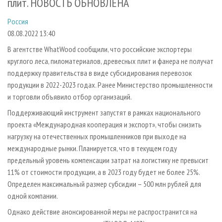
плит. НОВОСТЬ ОБНОВЛЕНА
СУШКА ДРЕВЕСИНЫ
ПЕРСОНЫ
КОНТАКТЫ
РЕКЛАМА
Россия
ПРОИЗВОДСТВО ДРЕВЕСНЫХ ПЛИТ
МОБИЛЬНЫЕ ВЫСТАВКИ
РЕКЛАМА НА САЙТЕ
08.08.2022 13:40
ДЕРЕВЯННОЕ ДОМОСТРОЕНИЕ
ОФИЦИАЛЬНЫЕ ДЕЛЕГАЦИИ
В агентстве WhatWood сообщили, что российские экспортеры
ПРОИЗВОДСТВО МЕБЕЛИ
ПРИОРИТЕТНЫЕ ИНВЕСТПРОЕКТЫ
круглого леса, пиломатериалов, древесных плит и фанера не получат
БИОЭНЕРГЕТИКА
RUSSIAN FORESTRY REVIEW
поддержку правительства в виде субсидирования перевозок
продукции в 2022-2023 годах. Ранее Министерство промышленности
ЦБП
ГАЗЕТА ЛЕСПРОМФОРУМ
и торговли объявило отбор организаций.
ИНСТРУМЕНТ И МАТЕРИАЛЫ
БИБЛИОТЕКА СПЕЦИАЛИСТА
Поддерживающий инструмент запустят в рамках национального
проекта «Международная кооперация и экспорт», чтобы снизить
нагрузку на отечественных промышленников при выходе на
международные рынки. Планируется, что в текущем году
предельный уровень компенсации затрат на логистику не превысит
11% от стоимости продукции, а в 2023 году будет не более 25%.
Определен максимальный размер субсидии – 500 млн рублей для
одной компании.
Однако действие анонсированной меры не распространится на