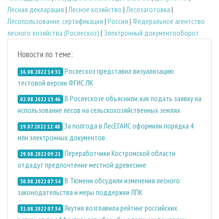
Лесная декларация
|
Лесное хозяйство
|
Лесозаготовка
|
Лесопользование, сертификация
|
Россия
|
Федеральное агентство
лесного хозяйства (Рослесхоз)
|
Электронный документооборот
Новости по теме:
Рослесхоз представил визуализацию
16.08.2022 14:31
тестовой версии ФГИС ЛК
В Рослесхозе объяснили, как подать заявку на
02.08.2022 13:46
использование лесов на сельскохозяйственных землях
За полгода в ЛесЕГАИС оформили порядка 4
19.07.2022 12:48
млн электронных документов
Переработчики Костромской области
29.08.2022 09:21
отдадут предпочтение местной древесине
В Тюмени обсудили изменения лесного
30.08.2022 07:54
законодательства и меры поддержки ЛПК
Якутия возглавила рейтинг российских
31.08.2022 07:34