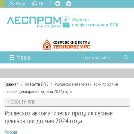
Вход
EN
☰ Меню
ГЛАВНАЯ
РУБРИКИ И ТЕМЫ
Главная
Новости ЛПК
Рослесхоз автоматически продлил
РУБРИКИ ЖУРНАЛА
НОВОСТИ
лесные декларации до мая 2024 года
ЛЕСНОЕ ХОЗЯЙСТВО
КАЛЕНДАРЬ СОБЫТИЙ
ПРОЕКТЫ ЛПИ
НОВОСТИ ЛПК
ЛЕСОЗАГОТОВКА
НОВОСТИ ЛПК
АНАЛИТИКА
АРХИВ
Рослесхоз автоматически продлил лесные
ЛЕСОПИЛЕНИЕ
НОВОСТИ ЖУРНАЛА
ПРЕДПРИЯТИЯ ЛПК
АРХИВ ЖУРНАЛОВ
декларации до мая 2024 года
О ЖУРНАЛЕ
ДЕРЕВООБРАБОТКА
НОВОСТИ КОМПАНИЙ
ЛЕСНЫЕ РЕГИОНЫ РОССИИ
СТАТЬИ
ПОДПИСКА
РЕКЛАМОДАТЕЛЯМ
Россия