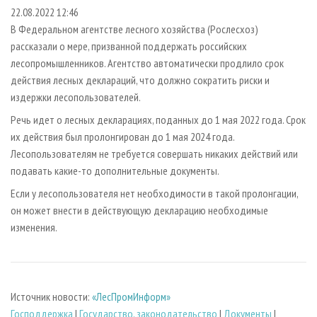
СУШКА ДРЕВЕСИНЫ
ПЕРСОНЫ
КОНТАКТЫ
РЕКЛАМА
22.08.2022 12:46
В Федеральном агентстве лесного хозяйства (Рослесхоз)
ПРОИЗВОДСТВО ДРЕВЕСНЫХ ПЛИТ
МОБИЛЬНЫЕ ВЫСТАВКИ
РЕКЛАМА НА САЙТЕ
рассказали о мере, призванной поддержать российских
ДЕРЕВЯННОЕ ДОМОСТРОЕНИЕ
ОФИЦИАЛЬНЫЕ ДЕЛЕГАЦИИ
лесопромышленников. Агентство автоматически продлило срок
ПРОИЗВОДСТВО МЕБЕЛИ
действия лесных деклараций, что должно сократить риски и
ПРИОРИТЕТНЫЕ ИНВЕСТПРОЕКТЫ
издержки лесопользователей.
БИОЭНЕРГЕТИКА
RUSSIAN FORESTRY REVIEW
Речь идет о лесных декларациях, поданных до 1 мая 2022 года. Срок
ЦБП
ГАЗЕТА ЛЕСПРОМФОРУМ
их действия был пролонгирован до 1 мая 2024 года.
ИНСТРУМЕНТ И МАТЕРИАЛЫ
БИБЛИОТЕКА СПЕЦИАЛИСТА
Лесопользователям не требуется совершать никаких действий или
подавать какие-то дополнительные документы.
Если у лесопользователя нет необходимости в такой пролонгации,
он может внести в действующую декларацию необходимые
изменения.
Источник новости:
«ЛесПромИнформ»
Господдержка
|
Государство, законодательство
|
Документы
|