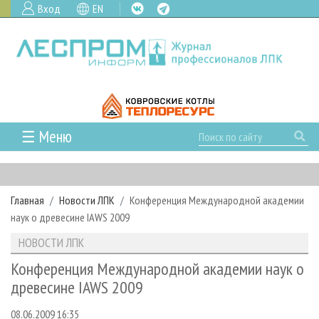
Вход
EN
☰ Меню
ГЛАВНАЯ
РУБРИКИ И ТЕМЫ
Главная
Новости ЛПК
Конференция Международной академии
РУБРИКИ ЖУРНАЛА
НОВОСТИ
наук о древесине IAWS 2009
ЛЕСНОЕ ХОЗЯЙСТВО
КАЛЕНДАРЬ СОБЫТИЙ
ПРОЕКТЫ ЛПИ
НОВОСТИ ЛПК
ЛЕСОЗАГОТОВКА
НОВОСТИ ЛПК
АНАЛИТИКА
АРХИВ
Конференция Международной академии наук о
ЛЕСОПИЛЕНИЕ
НОВОСТИ ЖУРНАЛА
ПРЕДПРИЯТИЯ ЛПК
АРХИВ ЖУРНАЛОВ
древесине IAWS 2009
О ЖУРНАЛЕ
ДЕРЕВООБРАБОТКА
НОВОСТИ КОМПАНИЙ
ЛЕСНЫЕ РЕГИОНЫ РОССИИ
СТАТЬИ
ПОДПИСКА
РЕКЛАМОДАТЕЛЯМ
08.06.2009 16:35