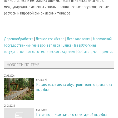
ценности леса и методы их оценки; леса в изменяющемся мире;
международные аспекты использования лесных ресурсов; лесные
ресурсы и мировой рынок лесных товаров.
Деревообработка
|
Лесное хозяйство
|
Лесозаготовка
|
Московский
государственный университет леса
|
Санкт-Петербургская
государственная лесотехническая академия
|
События, мероприятия
НОВОСТИ ПО ТЕМЕ
07.08.2026
07.08.2026
Рослесхоз: в лесах обустроят зоны отдыха без
вырубки
05.08.2026
05.08.2026
Путин подписал закон о санитарной вырубке