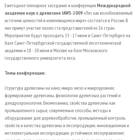
СУШКА ДРЕВЕСИНЫ
ПЕРСОНЫ
КОНТАКТЫ
РЕКЛАМА
Ежегодное пленарное заседание и конференция
Международной
академии наук о древесине IAWS-2009
«Лес как возобновляемый
ПРОИЗВОДСТВО ДРЕВЕСНЫХ ПЛИТ
МОБИЛЬНЫЕ ВЫСТАВКИ
РЕКЛАМА НА САЙТЕ
источник ценностей в изменяющемся мире» состоятся в России. В
ДЕРЕВЯННОЕ ДОМОСТРОЕНИЕ
ОФИЦИАЛЬНЫЕ ДЕЛЕГАЦИИ
них примут участие около ста представителей из 16 стран.
ПРОИЗВОДСТВО МЕБЕЛИ
Мероприятия будут проходить 15 - 17 июня в Санкт-Петербурге на
ПРИОРИТЕТНЫЕ ИНВЕСТПРОЕКТЫ
базе Санкт-Петербургской государственной лесотехнической
БИОЭНЕРГЕТИКА
RUSSIAN FORESTRY REVIEW
академии и 18 - 20 июня в Москве на базе Московского
ЦБП
ГАЗЕТА ЛЕСПРОМФОРУМ
государственного университета леса.
ИНСТРУМЕНТ И МАТЕРИАЛЫ
БИБЛИОТЕКА СПЕЦИАЛИСТА
Темы конференции:
Структура древесины на нано, микро, мезо и макроуровнях;
формирование древесины, физиология древесных растений и
дендрохронология, биомеханика; свойства древесины как
промышленного сырья; современные способы, методы и
оборудование для деревообработки; промышленный контроль
свойств и качества древесины и лесопродукции; инновационная и
интеллектуальная лесопродукция; устойчивое лесоуправление;