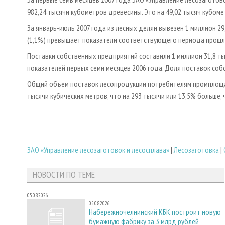
982,24 тысячи кубометров древесины. Это на 49,02 тысяч кубоме
За январь-июль 2007 года из лесных делян вывезен 1 миллион 29
(1,1%) превышает показатели соответствующего периода прошл
Поставки собственных предприятий составили 1 миллион 31,8 ты
показателей первых семи месяцев 2006 года. Доля поставок со
Общий объем поставок лесопродукции потребителям промплощад
тысячи кубических метров, что на 293 тысячи или 13,5% больше,
ЗАО «Управление лесозаготовок и лесосплава»
|
Лесозаготовка
|
НОВОСТИ ПО ТЕМЕ
05.08.2026
05.08.2026
Набережночелнинский КБК построит новую
бумажную фабрику за 3 млрд рублей