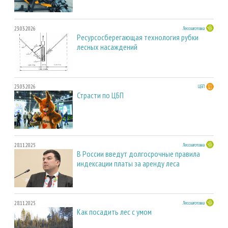
23.03.2026
Лесозаготовка
Ресурсосберегающая технология рубки
лесных насаждений
23.03.2026
ЦБП
Страсти по ЦБП
28.11.2025
Лесозаготовка
В России введут долгосрочные правила
индексации платы за аренду леса
28.11.2025
Лесозаготовка
Как посадить лес с умом