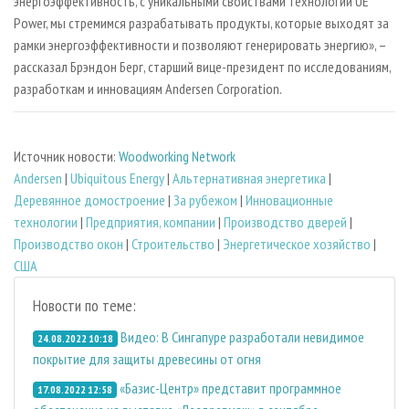
энергоэффективность, с уникальными свойствами технологии UE
Power, мы стремимся разрабатывать продукты, которые выходят за
рамки энергоэффективности и позволяют генерировать энергию», –
рассказал Брэндон Берг, старший вице-президент по исследованиям,
разработкам и инновациям Andersen Corporation.
Источник новости:
Woodworking Network
Andersen
|
Ubiquitous Energy
|
Альтернативная энергетика
|
Деревянное домостроение
|
За рубежом
|
Инновационные
технологии
|
Предприятия, компании
|
Производство дверей
|
Производство окон
|
Строительство
|
Энергетическое хозяйство
|
США
Новости по теме:
Видео: В Сингапуре разработали невидимое
24.08.2022 10:18
покрытие для защиты древесины от огня
«Базис-Центр» представит программное
17.08.2022 12:58