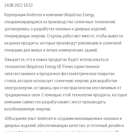
СУШКА ДРЕВЕСИНЫ
ПЕРСОНЫ
КОНТАКТЫ
РЕКЛАМА
24.08.2022 10:32
ПРОИЗВОДСТВО ДРЕВЕСНЫХ ПЛИТ
МОБИЛЬНЫЕ ВЫСТАВКИ
Корпорация Andersen и компания Ubiquitous Energy,
РЕКЛАМА НА САЙТЕ
специализирующаяся на производстве солнечных технологий,
ДЕРЕВЯННОЕ ДОМОСТРОЕНИЕ
ОФИЦИАЛЬНЫЕ ДЕЛЕГАЦИИ
договорились о разработке оконных и дверных изделий,
ПРОИЗВОДСТВО МЕБЕЛИ
ПРИОРИТЕТНЫЕ ИНВЕСТПРОЕКТЫ
генерирующих энергию. Стороны работают вместе, чтобы вывести
БИОЭНЕРГЕТИКА
на рынок продукты, которые произведут революцию в солнечной
RUSSIAN FORESTRY REVIEW
генерации для жилых и легких коммерческих зданий.
ЦБП
ГАЗЕТА ЛЕСПРОМФОРУМ
Ожидается, что в новых продуктах будет использоваться
ИНСТРУМЕНТ И МАТЕРИАЛЫ
БИБЛИОТЕКА СПЕЦИАЛИСТА
технология Ubiquitous Energy UE Power, единственное
запатентованное и прозрачное фотоэлектрическое покрытие
стекла, которое использует солнечную энергию для выработки
электроэнергии, оставаясь при этом практически неотличимым от
традиционных окон. С помощью этой технологии продукты, которые
компании совместно разрабатывают, могут производить
возобновляемую энергию.
«Объединяя опыт Andersen в создании инновационных оконных и
дверных изделий, обеспечивающих качество, эстетичный дизайн и