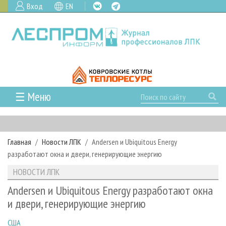
Вход
EN
☰ Меню
ГЛАВНАЯ
РУБРИКИ И ТЕМЫ
Главная
Новости ЛПК
Andersen и Ubiquitous Energy
РУБРИКИ ЖУРНАЛА
НОВОСТИ
разработают окна и двери, генерирующие энергию
ЛЕСНОЕ ХОЗЯЙСТВО
КАЛЕНДАРЬ СОБЫТИЙ
ПРОЕКТЫ ЛПИ
НОВОСТИ ЛПК
ЛЕСОЗАГОТОВКА
НОВОСТИ ЛПК
АНАЛИТИКА
АРХИВ
Andersen и Ubiquitous Energy разработают окна
ЛЕСОПИЛЕНИЕ
НОВОСТИ ЖУРНАЛА
ПРЕДПРИЯТИЯ ЛПК
АРХИВ ЖУРНАЛОВ
и двери, генерирующие энергию
О ЖУРНАЛЕ
ДЕРЕВООБРАБОТКА
НОВОСТИ КОМПАНИЙ
ЛЕСНЫЕ РЕГИОНЫ РОССИИ
СТАТЬИ
ПОДПИСКА
РЕКЛАМОДАТЕЛЯМ
США