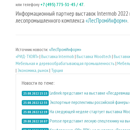
или телефону
+7 (495) 775-31-45 / 47
.
Информационный партнер выставок Intermob 2022 
лесопромышленного комплекса
«ЛесПромИнформ»
.
Источник новости:
«ЛесПромИнформ»
«РИД-ТЮЯП»
|
Выставка Intermob
|
Выставка Woodtech
|
Выставки
Мебельная и деревообрабатывающая промышленность
|
Мебель
|
Экономика, рынок
|
Турция
Новости по теме:
Ledinek представит на выставке «Лесдревма
25.08.2022 15:15
Экспортные перспективы российской фанеры 
25.08.2022 12:35
На следующей неделе стартует выставка Woo
25.08.2022 12:19
Ponsse представит лесную спецтехнику на в
29.08.2022 10:07
Конференция «PRo ЛПК» на выставке «Лесдре