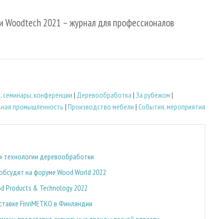
и Woodtech 2021 – журнал для профессионалов
, семинары, конференции
|
Деревообработка
|
За рубежом
|
ная промышленность
|
Производство мебели
|
События, мероприятия
ш» технологии деревообработки
обсудят на форуме Wood World 2022
d Products & Technology 2022
ыставке FinnMETKO в Финляндии
вмаш» представит актуальные тренды лесной отрасли