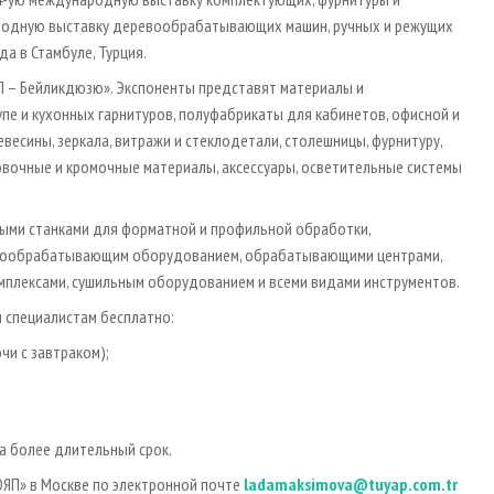
ародную выставку деревообрабатывающих машин, ручных и режущих
а в Стамбуле, Турция.
П – Бейликдюзю». Экспоненты представят материалы и
пе и кухонных гарнитуров, полуфабрикаты для кабинетов, офисной и
есины, зеркала, витражи и стеклодетали, столешницы, фурнитуру,
вочные и кромочные материалы, аксессуары, осветительные системы
ными станками для форматной и профильной обработки,
евообрабатывающим оборудованием, обрабатывающими центрами,
плексами, сушильным оборудованием и всеми видами инструментов.
 специалистам бесплатно:
чи с завтраком);
а более длительный срок.
ЮЯП» в Москве по электронной почте
ladamaksimova@tuyap.com.tr