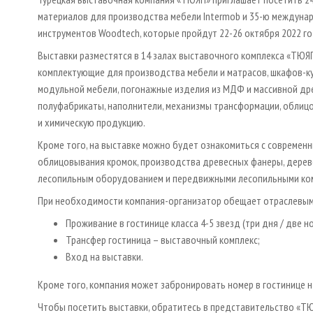
материалов для производства мебели Intermob и 35-ю междун
инструментов Woodtech, которые пройдут 22-26 октября 2022 год
Выставки разместятся в 14 залах выставочного комплекса «ТЮЯ
комплектующие для производства мебели и матрасов, шкафов-ку
модульной мебели, погонажные изделия из МДФ и массивной древ
полуфабрикаты, наполнители, механизмы трансформации, облицо
и химическую продукцию.
Кроме того, на выставке можно будет ознакомиться с современ
облицовывания кромок, производства древесных фанеры, дер
лесопильным оборудованием и передвижными лесопильными ком
При необходимости компания-организатор обещает отраслевым
Проживание в гостинице класса 4-5 звезд (три дня / две но
Трансфер гостиница – выставочный комплекс;
Вход на выставки.
Кроме того, компания может забронировать номер в гостинице н
Чтобы посетить выставки, обратитесь в представительство «Т