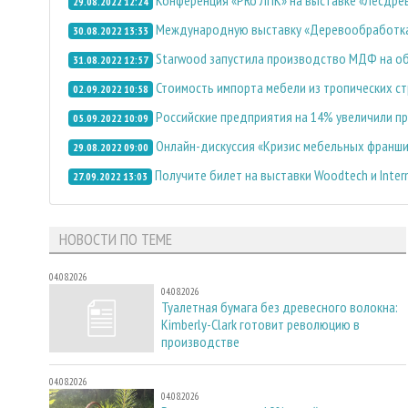
29.08.2022 12:24
Международную выставку «Деревообработка-
30.08.2022 13:33
Starwood запустила производство МДФ на о
31.08.2022 12:57
Стоимость импорта мебели из тропических ст
02.09.2022 10:58
Российские предприятия на 14% увеличили п
05.09.2022 10:09
Онлайн-дискуссия «Кризис мебельных франши
29.08.2022 09:00
Получите билет на выставки Woodtech и Inte
27.09.2022 13:03
НОВОСТИ ПО ТЕМЕ
04.08.2026
04.08.2026
Туалетная бумага без древесного волокна:
Kimberly-Clark готовит революцию в
производстве
04.08.2026
04.08.2026