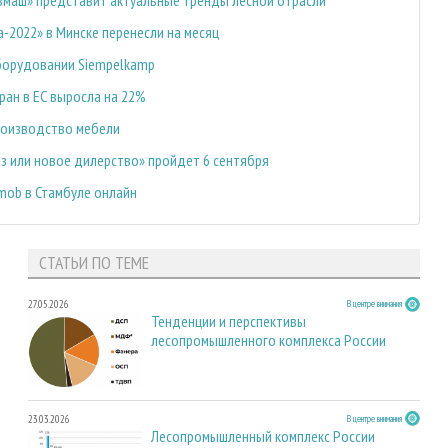
2022» в Минске перенесли на месяц
борудовании Siempelkamp
ран в ЕС выросла на 22%
роизводство мебели
з или новое дилерство» пройдет 6 сентября
rmob в Стамбуле онлайн
СТАТЬИ ПО ТЕМЕ
27.05.2026
В центре внимания
Тенденции и перспективы
лесопромышленного комплекса России
23.03.2026
В центре внимания
Лесопромышленный комплекс России