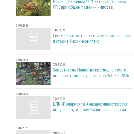
Россия сохранила 10% китайского рынка
ЛПК при общем падении импорта
04.08.2026
04.08.2026
Сегежа выходит на китайский рынок пеллет
и строит биохимкомплекс
03.08.2026
03.08.2026
Заместитель Министра промышленности
поприветствовал участников PulpFor 2026
03.08.2026
03.08.2026
ЦПК «Полярная» в Амазаре: инвестпроект
получил поддержку Минвостокразвития
30.07.2026
30.07.2026