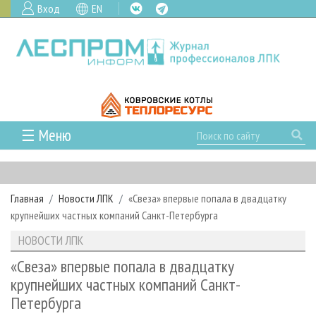
Вход
EN
☰ Меню
ГЛАВНАЯ
РУБРИКИ И ТЕМЫ
Главная
Новости ЛПК
«Свеза» впервые попала в двадцатку
РУБРИКИ ЖУРНАЛА
НОВОСТИ
крупнейших частных компаний Санкт-Петербурга
ЛЕСНОЕ ХОЗЯЙСТВО
КАЛЕНДАРЬ СОБЫТИЙ
ПРОЕКТЫ ЛПИ
НОВОСТИ ЛПК
ЛЕСОЗАГОТОВКА
НОВОСТИ ЛПК
АНАЛИТИКА
АРХИВ
«Свеза» впервые попала в двадцатку
ЛЕСОПИЛЕНИЕ
НОВОСТИ ЖУРНАЛА
ПРЕДПРИЯТИЯ ЛПК
АРХИВ ЖУРНАЛОВ
крупнейших частных компаний Санкт-
О ЖУРНАЛЕ
Петербурга
ДЕРЕВООБРАБОТКА
НОВОСТИ КОМПАНИЙ
ЛЕСНЫЕ РЕГИОНЫ РОССИИ
СТАТЬИ
ПОДПИСКА
РЕКЛАМОДАТЕЛЯМ