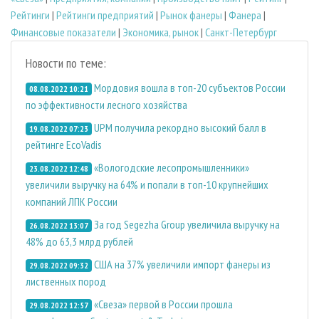
Рейтинги
|
Рейтинги предприятий
|
Рынок фанеры
|
Фанера
|
Финансовые показатели
|
Экономика, рынок
|
Санкт-Петербург
Новости по теме:
Мордовия вошла в топ-20 субъектов России
08.08.2022 10:21
по эффективности лесного хозяйства
UPM получила рекордно высокий балл в
19.08.2022 07:23
рейтинге EcoVadis
«Вологодские лесопромышленники»
23.08.2022 12:48
увеличили выручку на 64% и попали в топ-10 крупнейших
компаний ЛПК России
За год Segezha Group увеличила выручку на
26.08.2022 13:07
48% до 63,3 млрд рублей
США на 37% увеличили импорт фанеры из
29.08.2022 09:32
лиственных пород
«Свеза» первой в России прошла
29.08.2022 12:57