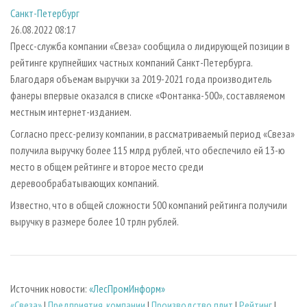
СУШКА ДРЕВЕСИНЫ
ПЕРСОНЫ
КОНТАКТЫ
РЕКЛАМА
Санкт-Петербург
26.08.2022 08:17
ПРОИЗВОДСТВО ДРЕВЕСНЫХ ПЛИТ
МОБИЛЬНЫЕ ВЫСТАВКИ
РЕКЛАМА НА САЙТЕ
Пресс-служба компании «Свеза» сообщила о лидирующей позиции в
ДЕРЕВЯННОЕ ДОМОСТРОЕНИЕ
ОФИЦИАЛЬНЫЕ ДЕЛЕГАЦИИ
рейтинге крупнейших частных компаний Санкт-Петербурга.
ПРОИЗВОДСТВО МЕБЕЛИ
ПРИОРИТЕТНЫЕ ИНВЕСТПРОЕКТЫ
Благодаря объемам выручки за 2019-2021 года производитель
фанеры впервые оказался в списке «Фонтанка-500», составляемом
БИОЭНЕРГЕТИКА
RUSSIAN FORESTRY REVIEW
местным интернет-изданием.
ЦБП
ГАЗЕТА ЛЕСПРОМФОРУМ
Согласно пресс-релизу компании, в рассматриваемый период «Свеза»
ИНСТРУМЕНТ И МАТЕРИАЛЫ
БИБЛИОТЕКА СПЕЦИАЛИСТА
получила выручку более 115 млрд рублей, что обеспечило ей 13-ю
место в общем рейтинге и второе место среди
деревообрабатывающих компаний.
Известно, что в общей сложности 500 компаний рейтинга получили
выручку в размере более 10 трлн рублей.
Источник новости:
«ЛесПромИнформ»
«Свеза»
|
Предприятия, компании
|
Производство плит
|
Рейтинг
|