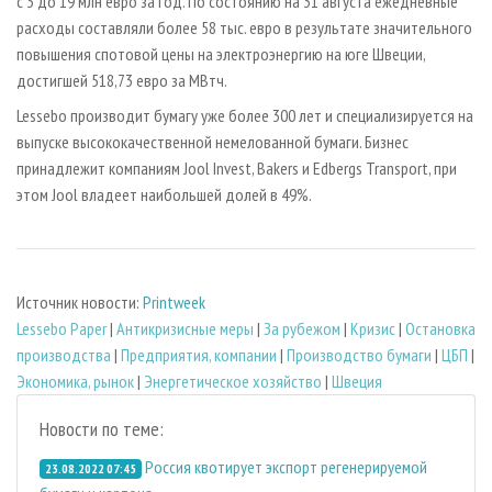
с 3 до 19 млн евро за год. По состоянию на 31 августа ежедневные
расходы составляли более 58 тыс. евро в результате значительного
повышения спотовой цены на электроэнергию на юге Швеции,
достигшей 518,73 евро за МВтч.
Lessebo производит бумагу уже более 300 лет и специализируется на
выпуске высококачественной немелованной бумаги. Бизнес
принадлежит компаниям Jool Invest, Bakers и Edbergs Transport, при
этом Jool владеет наибольшей долей в 49%.
Источник новости:
Printweek
Lessebo Paper
|
Антикризисные меры
|
За рубежом
|
Кризис
|
Остановка
производства
|
Предприятия, компании
|
Производство бумаги
|
ЦБП
|
Экономика, рынок
|
Энергетическое хозяйство
|
Швеция
Новости по теме:
Россия квотирует экспорт регенерируемой
23.08.2022 07:45