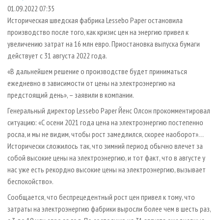
СУШКА ДРЕВЕСИНЫ
ПЕРСОНЫ
КОНТАКТЫ
РЕКЛАМА
01.09.2022 07:35
Историческая шведская фабрика Lessebo Paper остановила
ПРОИЗВОДСТВО ДРЕВЕСНЫХ ПЛИТ
МОБИЛЬНЫЕ ВЫСТАВКИ
РЕКЛАМА НА САЙТЕ
производство после того, как кризис цен на энергию привел к
ДЕРЕВЯННОЕ ДОМОСТРОЕНИЕ
ОФИЦИАЛЬНЫЕ ДЕЛЕГАЦИИ
увеличению затрат на 16 млн евро. Приостановка выпуска бумаги
ПРОИЗВОДСТВО МЕБЕЛИ
действует с 31 августа 2022 года.
ПРИОРИТЕТНЫЕ ИНВЕСТПРОЕКТЫ
БИОЭНЕРГЕТИКА
«В дальнейшем решение о производстве будет приниматься
RUSSIAN FORESTRY REVIEW
ежедневно в зависимости от цены на электроэнергию на
ЦБП
ГАЗЕТА ЛЕСПРОМФОРУМ
предстоящий день», – заявили в компании.
ИНСТРУМЕНТ И МАТЕРИАЛЫ
БИБЛИОТЕКА СПЕЦИАЛИСТА
Генеральный директор Lessebo Paper Йенс Олсон прокомментировал
ситуацию: «С осени 2021 года цена на электроэнергию постепенно
росла, и мы не видим, чтобы рост замедлился, скорее наоборот»…
Исторически сложилось так, что зимний период обычно влечет за
собой высокие цены на электроэнергию, и тот факт, что в августе у
нас уже есть рекордно высокие цены на электроэнергию, вызывает
беспокойство».
Сообщается, что беспрецедентный рост цен привел к тому, что
затраты на электроэнергию фабрики выросли более чем в шесть раз,