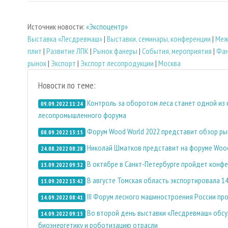
Источник новости:
«Экспоцентр»
Выставка «Лесдревмаш»
|
Выставки, семинары, конференции
|
Меж
плит
|
Развитие ЛПК
|
Рынок фанеры
|
События, мероприятия
|
Фан
рынок
|
Экспорт
|
Экспорт лесопродукции
|
Москва
Новости по теме:
Контроль за оборотом леса станет одной из
09.09.2022 11:24
лесопромышленного форума
Форум Wood World 2022 представит обзор ры
08.09.2022 13:15
Николай Шматков представит на форуме Wood
24.08.2022 08:28
В октябре в Санкт-Петербурге пройдет конф
13.09.2022 09:32
В августе Томская область экспортировала 1
13.09.2022 13:42
III Форум лесного машиностроения России пр
14.09.2022 08:41
Во второй день выставки «Лесдревмаш» обсу
14.09.2022 09:15
биоэнергетику и роботизацию отрасли