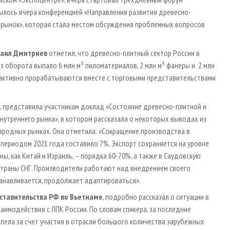
лось вчера конференцией «Направления развития древесно-
й рынок», которая стала местом обсуждения проблемных вопросов
хаил Дмитриев
отметил, что древесно-плитный сектор России в
з оборота выпало 6 млн м³ пиломатериалов, 2 млн м³ фанеры и 2 млн
 активно прорабатываются вместе с торговыми представительствами
, представила участникам доклад «Состояние древесно-плитной и
утреннего рынка», в котором рассказала о некоторых выводах из
ародных рынках. Она отметила: «Сокращение производства в
м периодом 2021 года составило 7%. Экспорт сохраняется на уровне
ы, как Китай и Израиль, – порядка 60-70%, а также в Саудовскую
 страны СНГ. Производители работают над внедрением своего
танавливается, продолжает адаптироваться».
ставительства РФ во Вьетнаме
, подробно рассказал о ситуации в
имодействия с ЛПК России. По словам спикера, за последние
пела за счет участия в отрасли большого количества зарубежных