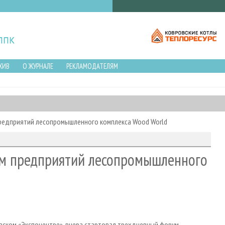
ХИВ
О ЖУРНАЛЕ
РЕКЛАМОДАТЕЛЯМ
редприятий лесопромышленного комплекса Wood World
ум предприятий лесопромышленного
овском «Экспоцентре», вчера стартовал трехдневный форум