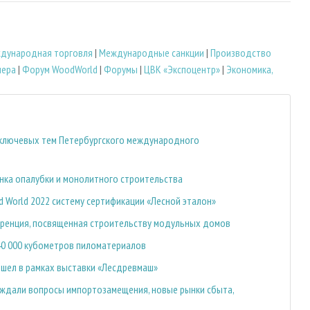
дународная торговля
|
Международные санкции
|
Производство
ера
|
Форум WoodWorld
|
Форумы
|
ЦВК «Экспоцентр»
|
Экономика,
 ключевых тем Петербургского международного
нка опалубки и монолитного строительства
 World 2022 систему сертификации «Лесной эталон»
еренция, посвященная строительству модульных домов
40 000 кубометров пиломатериалов
ошел в рамках выставки «Лесдревмаш»
ждали вопросы импортозамещения, новые рынки сбыта,