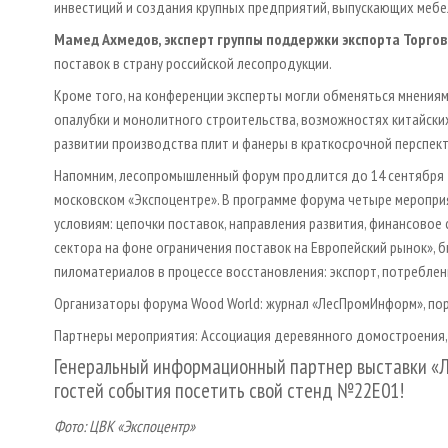
инвестиций и создания крупных предприятий, выпускающих меб
Мамед Ахмедов, эксперт группы поддержки экспорта Торгов
поставок в страну российской лесопродукции.
Кроме того, на конференции эксперты могли обменяться мнения
опалубки и монолитного строительства, возможностях китайск
развитии производства плит и фанеры в краткосрочной перспект
Напомним, лесопромышленный форум продлится до 14 сентября 
московском «Экспоцентре». В программе форума четыре меропри
условиям: цепочки поставок, направления развития, финансово
сектора на фоне ограничения поставок на Европейский рынок», 
пиломатериалов в процессе восстановления: экспорт, потреблен
Организаторы форума Wood World: журнал «ЛесПромИнформ», по
Партнеры мероприятия: Ассоциация деревянного домостроения, 
Генеральный информационный партнер выставки 
гостей события посетить свой стенд
№22E01
!
Фото: ЦВК «Экспоцентр»