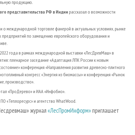
ельную продукцию.
ого представительства РФ в Индии
рассказал о возможности
ми о международной торговле фанерой в актуальных условиях, рынке
их предприятий по замещению европейского оборудования и
иве.
2022 года в рамках международной выставки «ЛесДревМаш» в
ятия: пленарное заседание «Адаптация ЛПК России к новым
е состояние» конференция «Направления развития древесно-плитного
биотопливный конгресс «Энергия из биомассы» и конференция «Рынок
ие, производство».
ртал «ПроДерево» и ИАА «Инфобио».
ПО «Теплоресурс» и агентство WhatWood.
«Лесдревмаш» журнал
«ЛесПромИнформ»
приглашает