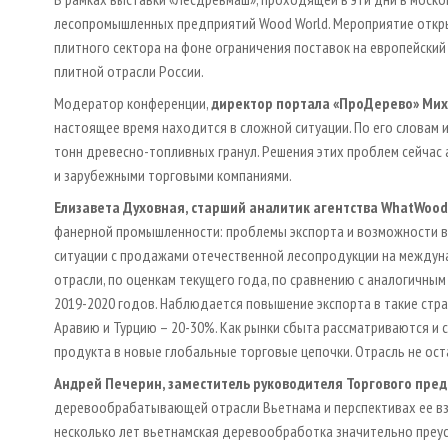
лесопромышленных предприятий Wood World. Мероприятие откры
плитного сектора на фоне ограничения поставок на европейски
плитной отрасли России.
Модератор конференции,
директор портала «ПроДерево» Ми
настоящее время находится в сложной ситуации. По его словам и
тонн древесно-топливных гранул. Решения этих проблем сейчас
и зарубежными торговыми компаниями.
Елизавета Духовная, старший аналитик агентства WhatWood
фанерной промышленности: проблемы экспорта и возможности вн
ситуации с продажами отечественной лесопродукции на междун
отрасли, по оценкам текущего года, по сравнению с аналогичны
2019-2020 годов. Наблюдается повышение экспорта в такие стран
Аравию и Турцию – 20-30%. Как рынки сбыта рассматриваются и
продукта в новые глобальные торговые цепочки. Отрасль не ос
Андрей Печерин, заместитель руководителя Торгового пред
деревообрабатывающей отрасли Вьетнама и перспективах ее вза
несколько лет вьетнамская деревообработка значительно преус