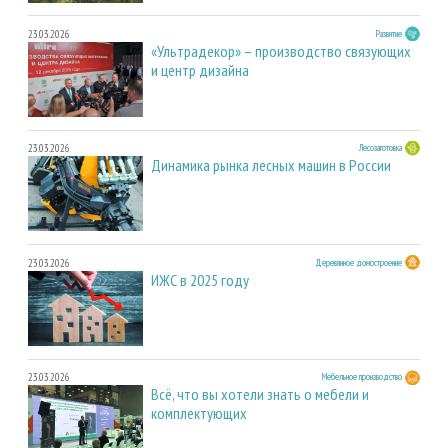
23.03.2026
Развитие
«Ультрадекор» – производство связующих
и центр дизайна
23.03.2026
Лесозаготовка
Динамика рынка лесных машин в России
23.03.2026
Деревянное домостроение
ИЖС в 2025 году
23.03.2026
Мебельное производство
Всё, что вы хотели знать о мебели и
комплектующих