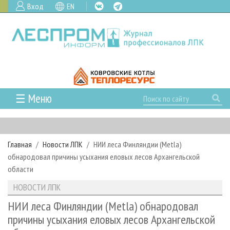
Вход
EN
☰ Меню
ГЛАВНАЯ
РУБРИКИ И ТЕМЫ
Главная
Новости ЛПК
НИИ леса Финляндии (Metla)
РУБРИКИ ЖУРНАЛА
НОВОСТИ
обнародовал причины усыхания еловых лесов Архангельской
ЛЕСНОЕ ХОЗЯЙСТВО
КАЛЕНДАРЬ СОБЫТИЙ
области
ПРОЕКТЫ ЛПИ
ЛЕСОЗАГОТОВКА
НОВОСТИ ЛПК
АНАЛИТИКА
НОВОСТИ ЛПК
АРХИВ
ЛЕСОПИЛЕНИЕ
НОВОСТИ ЖУРНАЛА
ПРЕДПРИЯТИЯ ЛПК
АРХИВ ЖУРНАЛОВ
НИИ леса Финляндии (Metla) обнародовал
О ЖУРНАЛЕ
причины усыхания еловых лесов Архангельской
ДЕРЕВООБРАБОТКА
НОВОСТИ КОМПАНИЙ
ЛЕСНЫЕ РЕГИОНЫ РОССИИ
СТАТЬИ
ПОДПИСКА
РЕКЛАМОДАТЕЛЯМ