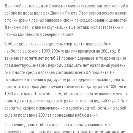
Двинский лес площадью более миллиона гектаров, расположенный в
районе водораздела рек Двина и Пинега. Этот регион весьма важен
с точки зрения лесных запасов и своих природоохранных ценностей.
Двинский лес − один из крупнейших ещё оставшихся естественных
лесных комплексов в Северной Европе.
В обследованных лесах уровень смертности деревьев был
наиболее высоким в 1999-2004 годы, пик пришёлся на 2001 год. В
течение этих пяти лет погиб 21 процент деревьев, в то время как за
предшествующие этому периоду двадцать лет ежегодный уровень
смертности среди деревьев составлял всего 0,5 процента. На
основании изменений в радиусном росте деревьев можно сделать
вывод, что предыдущие случаи гибели лесов датируются 1880-ми и
1940-ми годами. Таким образом, гибель деревьев не является чем-то
новым для этого региона, несмотря на то, что последний случай был,
вероятно, скорее исключением и по своей масштабности, и по своей
силе за последние 200 лет проведения наблюдений.
Сравнение данных гибели деревьев и климата выявило, что
исключительная засуха и стала, вероятно, фактором, объясняющим