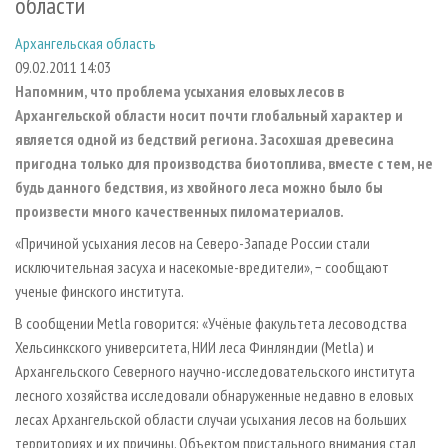
области
СУШКА ДРЕВЕСИНЫ
ПЕРСОНЫ
КОНТАКТЫ
РЕКЛАМА
Архангельская область
ПРОИЗВОДСТВО ДРЕВЕСНЫХ ПЛИТ
МОБИЛЬНЫЕ ВЫСТАВКИ
РЕКЛАМА НА САЙТЕ
09.02.2011 14:03
ДЕРЕВЯННОЕ ДОМОСТРОЕНИЕ
ОФИЦИАЛЬНЫЕ ДЕЛЕГАЦИИ
Напомним, что проблема усыхания еловых лесов в
ПРОИЗВОДСТВО МЕБЕЛИ
ПРИОРИТЕТНЫЕ ИНВЕСТПРОЕКТЫ
Архангельской области носит почти глобальный характер и
является одной из бедствий региона. Засохшая древесина
БИОЭНЕРГЕТИКА
RUSSIAN FORESTRY REVIEW
пригодна только для производства биотоплива, вместе с тем, не
ЦБП
ГАЗЕТА ЛЕСПРОМФОРУМ
будь данного бедствия, из хвойного леса можно было бы
произвести много качественных пиломатериалов.
ИНСТРУМЕНТ И МАТЕРИАЛЫ
БИБЛИОТЕКА СПЕЦИАЛИСТА
«Причиной усыхания лесов на Северо-Западе России стали
исключительная засуха и насекомые-вредители», − сообщают
ученые финского института.
В сообщении Metla говорится: «Учёные факультета лесоводства
Хельсинкского университета, НИИ леса Финляндии (Metla) и
Архангельского Северного научно-исследовательского института
лесного хозяйства исследовали обнаруженные недавно в еловых
лесах Архангельской области случаи усыхания лесов на больших
территориях и их причины. Объектом пристального внимания стал