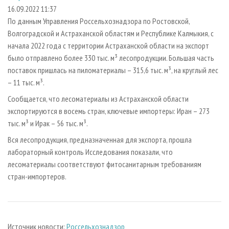
СУШКА ДРЕВЕСИНЫ
ПЕРСОНЫ
КОНТАКТЫ
РЕКЛАМА
16.09.2022 11:37
По данным Управления Россельхознадзора по Ростовской,
ПРОИЗВОДСТВО ДРЕВЕСНЫХ ПЛИТ
МОБИЛЬНЫЕ ВЫСТАВКИ
РЕКЛАМА НА САЙТЕ
Волгоградской и Астраханской областям и Республике Калмыкия, с
ДЕРЕВЯННОЕ ДОМОСТРОЕНИЕ
ОФИЦИАЛЬНЫЕ ДЕЛЕГАЦИИ
начала 2022 года с территории Астраханской области на экспорт
ПРОИЗВОДСТВО МЕБЕЛИ
было отправлено более 330 тыс. м³ лесопродукции. Большая часть
ПРИОРИТЕТНЫЕ ИНВЕСТПРОЕКТЫ
поставок пришлась на пиломатериалы – 315,6 тыс. м³, на круглый лес
БИОЭНЕРГЕТИКА
RUSSIAN FORESTRY REVIEW
– 11 тыс. м³.
ЦБП
ГАЗЕТА ЛЕСПРОМФОРУМ
Сообщается, что лесоматериалы из Астраханской области
ИНСТРУМЕНТ И МАТЕРИАЛЫ
БИБЛИОТЕКА СПЕЦИАЛИСТА
экспортируются в восемь стран, ключевые импортеры: Иран – 273
тыс. м³ и Ирак – 56 тыс. м³.
Вся лесопродукция, предназначенная для экспорта, прошла
лабораторный контроль Исследования показали, что
лесоматериалы соответствуют фитосанитарным требованиям
стран-импортеров.
Источник новости:
Россельхознадзор