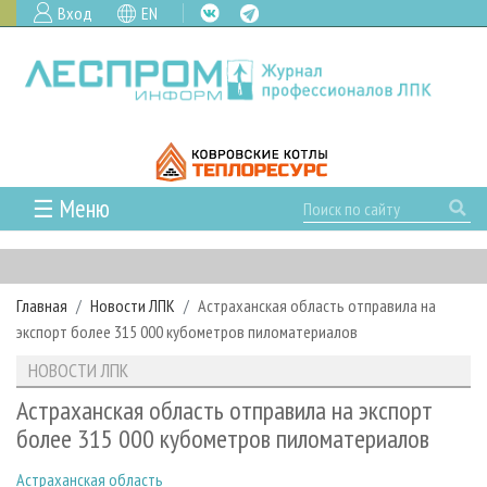
Вход
EN
☰ Меню
ГЛАВНАЯ
РУБРИКИ И ТЕМЫ
Главная
Новости ЛПК
Астраханская область отправила на
РУБРИКИ ЖУРНАЛА
НОВОСТИ
экспорт более 315 000 кубометров пиломатериалов
ЛЕСНОЕ ХОЗЯЙСТВО
КАЛЕНДАРЬ СОБЫТИЙ
ПРОЕКТЫ ЛПИ
НОВОСТИ ЛПК
ЛЕСОЗАГОТОВКА
НОВОСТИ ЛПК
АНАЛИТИКА
АРХИВ
Астраханская область отправила на экспорт
ЛЕСОПИЛЕНИЕ
НОВОСТИ ЖУРНАЛА
ПРЕДПРИЯТИЯ ЛПК
АРХИВ ЖУРНАЛОВ
более 315 000 кубометров пиломатериалов
О ЖУРНАЛЕ
ДЕРЕВООБРАБОТКА
НОВОСТИ КОМПАНИЙ
ЛЕСНЫЕ РЕГИОНЫ РОССИИ
СТАТЬИ
ПОДПИСКА
РЕКЛАМОДАТЕЛЯМ
Астраханская область