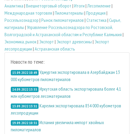
Аналитика
|
Внешнеторговый оборот
|
Итоги
|
Лесопиление
|
Международная торговля
|
Пиломатериалы
|
Продукция
|
Россельхознадзор
|
Рынок пиломатериалов
|
Статистика
|
Сырье,
материалы
|
Управление Россельхознадзора по Ростовской,
Волгоградской и Астраханской областям и Республике Калмыкия
|
Экономика, рынок
|
Экспорт
|
Экспорт древесины
|
Экспорт
лесопродукции
|
Астраханская область
Новости по теме:
Удмуртия экспортировала в Азербайджан 13
15.09.2022 10:49
000 кубометров пиломатериалов
Иркутская область экспортировала более 4,1
14.09.2022 13:55
млн кубометров лесоматериалов
Карелия экспортировала 854 000 кубометров
13.09.2022 13:51
лесопродукции
Испания увеличила импорт хвойных
19.09.2022 10:51
пиломатериалов