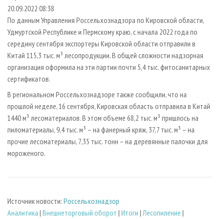
СУШКА ДРЕВЕСИНЫ
ПЕРСОНЫ
КОНТАКТЫ
РЕКЛАМА
20.09.2022 08:38
По данным Управления Россельхознадзора по Кировской области,
ПРОИЗВОДСТВО ДРЕВЕСНЫХ ПЛИТ
МОБИЛЬНЫЕ ВЫСТАВКИ
РЕКЛАМА НА САЙТЕ
Удмуртской Республике и Пермскому краю, с начала 2022 года по
ДЕРЕВЯННОЕ ДОМОСТРОЕНИЕ
ОФИЦИАЛЬНЫЕ ДЕЛЕГАЦИИ
середину сентября экспортеры Кировской области отправили в
ПРОИЗВОДСТВО МЕБЕЛИ
Китай 115,3 тыс. м³ лесопродукции. В общей сложности надзорная
ПРИОРИТЕТНЫЕ ИНВЕСТПРОЕКТЫ
организация оформила на эти партии почти 5,4 тыс. фитосанитарных
БИОЭНЕРГЕТИКА
RUSSIAN FORESTRY REVIEW
сертификатов.
ЦБП
ГАЗЕТА ЛЕСПРОМФОРУМ
В региональном Россельхознадзоре также сообщили, что на
ИНСТРУМЕНТ И МАТЕРИАЛЫ
БИБЛИОТЕКА СПЕЦИАЛИСТА
прошлой неделе, 16 сентября, Кировская область отправила в Китай
1440 м³ лесоматериалов. В этом объеме 68,2 тыс. м³ пришлось на
пиломатериалы, 9,4 тыс. м³ – на фанерный кряж, 37,7 тыс. м³ – на
прочие лесоматериалы, 7,35 тыс. тонн – на деревянные палочки для
мороженого.
Источник новости:
Россельхознадзор
Аналитика
|
Внешнеторговый оборот
|
Итоги
|
Лесопиление
|