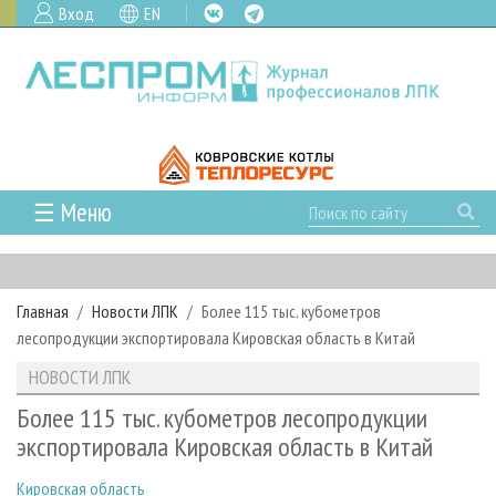
Вход
EN
☰ Меню
ГЛАВНАЯ
РУБРИКИ И ТЕМЫ
Главная
Новости ЛПК
Более 115 тыс. кубометров
РУБРИКИ ЖУРНАЛА
НОВОСТИ
лесопродукции экспортировала Кировская область в Китай
ЛЕСНОЕ ХОЗЯЙСТВО
КАЛЕНДАРЬ СОБЫТИЙ
ПРОЕКТЫ ЛПИ
НОВОСТИ ЛПК
ЛЕСОЗАГОТОВКА
НОВОСТИ ЛПК
АНАЛИТИКА
АРХИВ
Более 115 тыс. кубометров лесопродукции
ЛЕСОПИЛЕНИЕ
НОВОСТИ ЖУРНАЛА
ПРЕДПРИЯТИЯ ЛПК
АРХИВ ЖУРНАЛОВ
экспортировала Кировская область в Китай
О ЖУРНАЛЕ
ДЕРЕВООБРАБОТКА
НОВОСТИ КОМПАНИЙ
ЛЕСНЫЕ РЕГИОНЫ РОССИИ
СТАТЬИ
ПОДПИСКА
РЕКЛАМОДАТЕЛЯМ
Кировская область