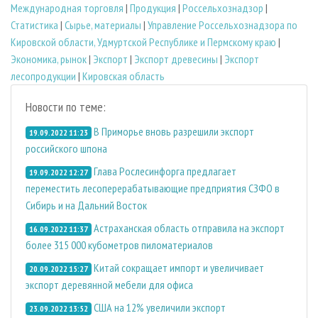
Международная торговля
|
Продукция
|
Россельхознадзор
|
Статистика
|
Сырье, материалы
|
Управление Россельхознадзора по
Кировской области, Удмуртской Республике и Пермскому краю
|
Экономика, рынок
|
Экспорт
|
Экспорт древесины
|
Экспорт
лесопродукции
|
Кировская область
Новости по теме:
В Приморье вновь разрешили экспорт
19.09.2022 11:23
российского шпона
Глава Рослесинфорга предлагает
19.09.2022 12:27
переместить лесоперерабатывающие предприятия СЗФО в
Сибирь и на Дальний Восток
Астраханская область отправила на экспорт
16.09.2022 11:37
более 315 000 кубометров пиломатериалов
Китай сокращает импорт и увеличивает
20.09.2022 15:27
экспорт деревянной мебели для офиса
США на 12% увеличили экспорт
23.09.2022 13:52