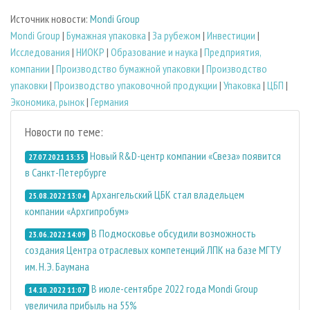
Источник новости:
Mondi Group
Mondi Group
|
Бумажная упаковка
|
За рубежом
|
Инвестиции
|
Исследования
|
НИОКР
|
Образование и наука
|
Предприятия,
компании
|
Производство бумажной упаковки
|
Производство
упаковки
|
Производство упаковочной продукции
|
Упаковка
|
ЦБП
|
Экономика, рынок
|
Германия
Новости по теме:
Новый R&D-центр компании «Свеза» появится
27.07.2021 13:35
в Санкт-Петербурге
Архангельский ЦБК стал владельцем
25.08.2022 13:04
компании «Архгипробум»
В Подмосковье обсудили возможность
23.06.2022 14:09
создания Центра отраслевых компетенций ЛПК на базе МГТУ
им. Н.Э. Баумана
В июле-сентябре 2022 года Mondi Group
14.10.2022 11:07
увеличила прибыль на 55%