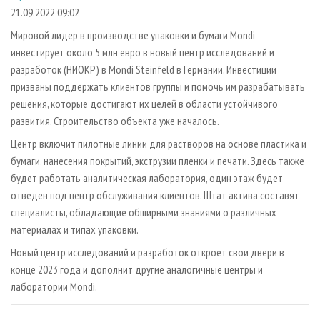
СУШКА ДРЕВЕСИНЫ
ПЕРСОНЫ
КОНТАКТЫ
РЕКЛАМА
21.09.2022 09:02
ПРОИЗВОДСТВО ДРЕВЕСНЫХ ПЛИТ
МОБИЛЬНЫЕ ВЫСТАВКИ
Мировой лидер в производстве упаковки и бумаги Mondi
РЕКЛАМА НА САЙТЕ
инвестирует около 5 млн евро в новый центр исследований и
ДЕРЕВЯННОЕ ДОМОСТРОЕНИЕ
ОФИЦИАЛЬНЫЕ ДЕЛЕГАЦИИ
разработок (НИОКР) в Mondi Steinfeld в Германии. Инвестиции
ПРОИЗВОДСТВО МЕБЕЛИ
ПРИОРИТЕТНЫЕ ИНВЕСТПРОЕКТЫ
призваны поддержать клиентов группы и помочь им разрабатывать
БИОЭНЕРГЕТИКА
решения, которые достигают их целей в области устойчивого
RUSSIAN FORESTRY REVIEW
развития. Строительство объекта уже началось.
ЦБП
ГАЗЕТА ЛЕСПРОМФОРУМ
Центр включит пилотные линии для растворов на основе пластика и
ИНСТРУМЕНТ И МАТЕРИАЛЫ
БИБЛИОТЕКА СПЕЦИАЛИСТА
бумаги, нанесения покрытий, экструзии пленки и печати. Здесь также
будет работать аналитическая лаборатория, один этаж будет
отведен под центр обслуживания клиентов. Штат актива составят
специалисты, обладающие обширными знаниями о различных
материалах и типах упаковки.
Новый центр исследований и разработок откроет свои двери в
конце 2023 года и дополнит другие аналогичные центры и
лаборатории Mondi.