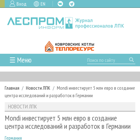
Вход
EN
☰ Меню
ГЛАВНАЯ
РУБРИКИ И ТЕМЫ
Главная
Новости ЛПК
Mondi инвестирует 5 млн евро в создание
РУБРИКИ ЖУРНАЛА
НОВОСТИ
центра исследований и разработок в Германии
ЛЕСНОЕ ХОЗЯЙСТВО
КАЛЕНДАРЬ СОБЫТИЙ
ПРОЕКТЫ ЛПИ
НОВОСТИ ЛПК
ЛЕСОЗАГОТОВКА
НОВОСТИ ЛПК
АНАЛИТИКА
АРХИВ
Mondi инвестирует 5 млн евро в создание
ЛЕСОПИЛЕНИЕ
НОВОСТИ ЖУРНАЛА
ПРЕДПРИЯТИЯ ЛПК
АРХИВ ЖУРНАЛОВ
центра исследований и разработок в Германии
О ЖУРНАЛЕ
ДЕРЕВООБРАБОТКА
НОВОСТИ КОМПАНИЙ
ЛЕСНЫЕ РЕГИОНЫ РОССИИ
СТАТЬИ
ПОДПИСКА
РЕКЛАМОДАТЕЛЯМ
Германия