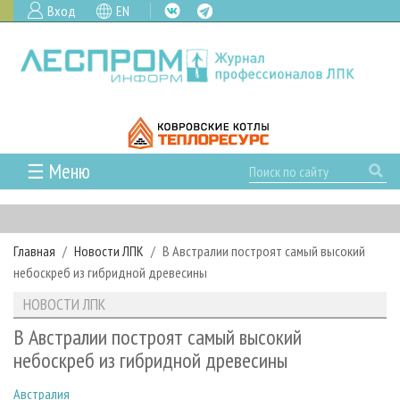
Вход
EN
☰ Меню
ГЛАВНАЯ
РУБРИКИ И ТЕМЫ
Главная
Новости ЛПК
В Австралии построят самый высокий
РУБРИКИ ЖУРНАЛА
НОВОСТИ
небоскреб из гибридной древесины
ЛЕСНОЕ ХОЗЯЙСТВО
КАЛЕНДАРЬ СОБЫТИЙ
ПРОЕКТЫ ЛПИ
НОВОСТИ ЛПК
ЛЕСОЗАГОТОВКА
НОВОСТИ ЛПК
АНАЛИТИКА
АРХИВ
В Австралии построят самый высокий
ЛЕСОПИЛЕНИЕ
НОВОСТИ ЖУРНАЛА
ПРЕДПРИЯТИЯ ЛПК
АРХИВ ЖУРНАЛОВ
небоскреб из гибридной древесины
О ЖУРНАЛЕ
ДЕРЕВООБРАБОТКА
НОВОСТИ КОМПАНИЙ
ЛЕСНЫЕ РЕГИОНЫ РОССИИ
СТАТЬИ
ПОДПИСКА
РЕКЛАМОДАТЕЛЯМ
Австралия