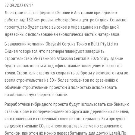
СУШКА ДРЕВЕСИНЫ
ПЕРСОНЫ
КОНТАКТЫ
РЕКЛАМА
22.09.2022 09:14
Две строительные фирмы из Японии и Австралии приступили к
ПРОИЗВОДСТВО ДРЕВЕСНЫХ ПЛИТ
МОБИЛЬНЫЕ ВЫСТАВКИ
РЕКЛАМА НА САЙТЕ
работе над 182-метровым небоскребом в центре Сиднея. Согласно
ДЕРЕВЯННОЕ ДОМОСТРОЕНИЕ
ОФИЦИАЛЬНЫЕ ДЕЛЕГАЦИИ
проекту, это будет самое высокое в мире здание из гибридной
ПРОИЗВОДСТВО МЕБЕЛИ
древесины с использованием экологически чистых материалов.
ПРИОРИТЕТНЫЕ ИНВЕСТПРОЕКТЫ
БИОЭНЕРГЕТИКА
В заявлении компании Obayashi Corp. из Токио и Built Pty Ltd. из
RUSSIAN FORESTRY REVIEW
Сиднея говорится, что партнеры планируют завершить
ЦБП
ГАЗЕТА ЛЕСПРОМФОРУМ
строительство 39-этажного Atlassian Central в 2026 году. Здание
ИНСТРУМЕНТ И МАТЕРИАЛЫ
БИБЛИОТЕКА СПЕЦИАЛИСТА
будет использоваться под офисы, жилые помещения и торговые
точки. Строители стремятся сократить выбросы углекислого газа во
время строительства на 50 и более процентов по сравнению с
обычным строительным проектом и полностью использовать
возобновляемую энергию в башне.
Разработчики гибридного проекта будут использовать комбинацию
стальных рам и поперечно-клееного бруса или деревянных панелей,
изготовленных из склеенных слоев пиломатериалов. Эти продукты
выделяют меньше CO₂ при производстве и легче по сравнению с
бетоном, при этом их можно перерабатывать для других целей. По