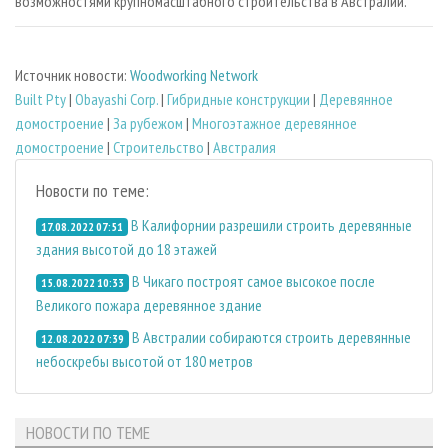
возможностями крупномасштабного строительства в Австралии.
Источник новости:
Woodworking Network
Built Pty
|
Obayashi Corp.
|
Гибридные конструкции
|
Деревянное
домостроение
|
За рубежом
|
Многоэтажное деревянное
домостроение
|
Строительство
|
Австралия
Новости по теме:
В Калифорнии разрешили строить деревянные
17.08.2022 07:51
здания высотой до 18 этажей
В Чикаго построят самое высокое после
15.08.2022 10:33
Великого пожара деревянное здание
В Австралии собираются строить деревянные
12.08.2022 07:39
небоскребы высотой от 180 метров
НОВОСТИ ПО ТЕМЕ