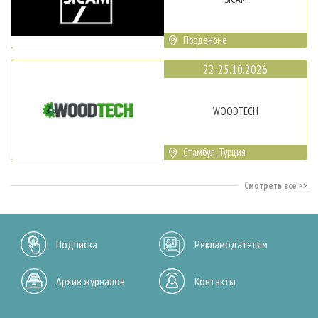
Порденоне
22-25.10.2026
WOODTECH
Стамбул, Турция
Смотреть все
Подписка
Рекламодателям
Архив журналов
Контакты