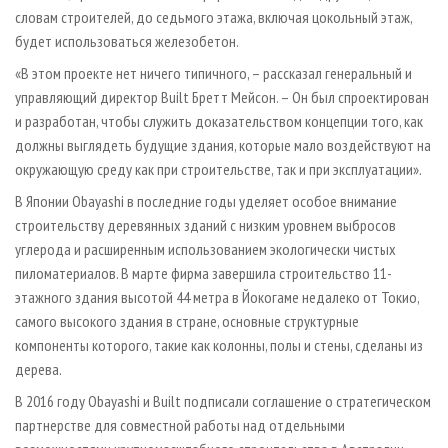
словам строителей, до седьмого этажа, включая цокольный этаж,
будет использоваться железобетон.
«В этом проекте нет ничего типичного, – рассказал генеральный и
управляющий директор Built Бретт Мейсон. – Он был спроектирован
и разработан, чтобы служить доказательством концепции того, как
должны выглядеть будущие здания, которые мало воздействуют на
окружающую среду как при строительстве, так и при эксплуатации».
В Японии Obayashi в последние годы уделяет особое внимание
строительству деревянных зданий с низким уровнем выбросов
углерода и расширенным использованием экологически чистых
пиломатериалов. В марте фирма завершила строительство 11-
этажного здания высотой 44 метра в Йокогаме недалеко от Токио,
самого высокого здания в стране, основные структурные
компоненты которого, такие как колонны, полы и стены, сделаны из
дерева.
В 2016 году Obayashi и Built подписали соглашение о стратегическом
партнерстве для совместной работы над отдельными